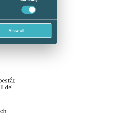
mvänd
Allow all
består
l del
och