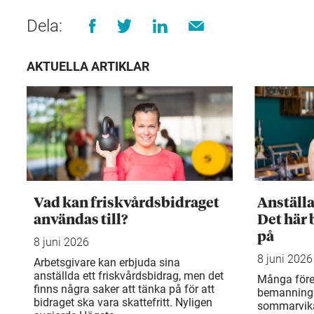
Dela:
AKTUELLA ARTIKLAR
Vad kan friskvårdsbidraget
Anställ
användas till?
Det här 
på
8 juni 2026
8 juni 2026
Arbetsgivare kan erbjuda sina
anställda ett friskvårdsbidrag, men det
Många före
finns några saker att tänka på för att
bemanning
bidraget ska vara skattefritt. Nyligen
sommarvika