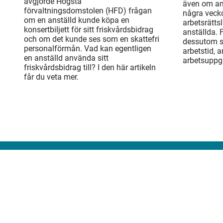
avgjorde Högsta
även om an
förvaltningsdomstolen (HFD) frågan
några veck
om en anställd kunde köpa en
arbetsrätts
konsertbiljett för sitt friskvårdsbidrag
anställda. 
och om det kunde ses som en skattefri
dessutom sä
personalförmån. Vad kan egentligen
arbetstid, 
en anställd använda sitt
arbetsuppgi
friskvårdsbidrag till? I den här artikeln
får du veta mer.
010-483 80 00
Telefon:
konsulten@srfkonsult.se
E-post:
Ansva
Tidni