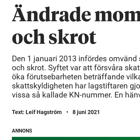
Ändrade momsr
och skrot
Den 1 januari 2013 infördes omvänd s
och skrot. Syftet var att försvåra sk
öka förutsebarheten beträffande vil
skattskyldigheten har lagstiftaren gjo
vissa så kallade KN-nummer. En hän
Text: Leif Hagström
•
8 juni 2021
ANNONS