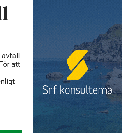
l
avfall
För att
nligt