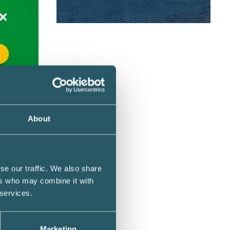
som var
About
faktiskt
tas. I
se our traffic. We also share
ers who may combine it with
 services.
Marketing