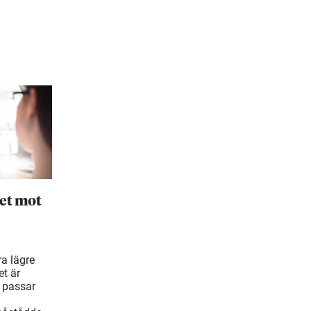
et mot
ra lägre
t är
 passar