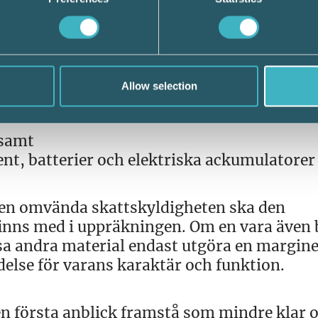
 och med den 1 oktober 2021.
n som är avfall och skrot ska omfattas av o
Allow selection
 samt
ent, batterier och elektriska ackumulatorer
 den omvända skattskyldigheten ska den
inns med i uppräkningen. Om en vara även 
ssa andra material endast utgöra en marginel
ydelse för varans karaktär och funktion.
n första anblick framstå som mindre klar 