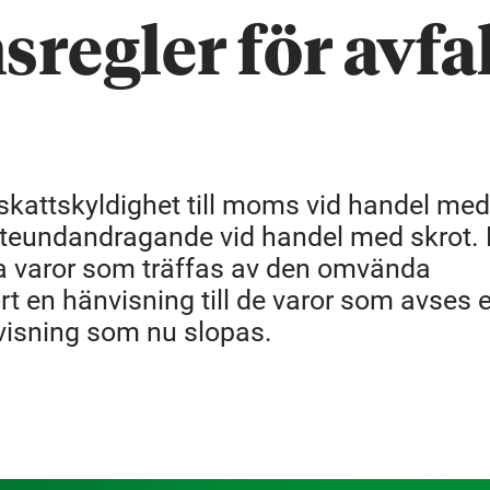
egler för avfal
kattskyldighet till moms vid handel med 
atteundandragande vid handel med skrot. 
ka varor som träffas av den omvända
rt en hänvisning till de varor som avses e
visning som nu slopas.