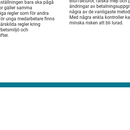
Bluffakturor, falska mejl och
ställningen bara ska pågå
ändringar av betalningsuppgif
or gäller samma
några av de vanligaste metod
liga regler som för andra
Med några enkla kontroller k
För unga medarbetare finns
minska risken att bli lurad.
rskilda regler kring
arbetsmiljö och
fter.
Sna
Ann
rig utgivare:
Rebecca Fyhr
ngen Konsulten ges ut av Srf konsulterna