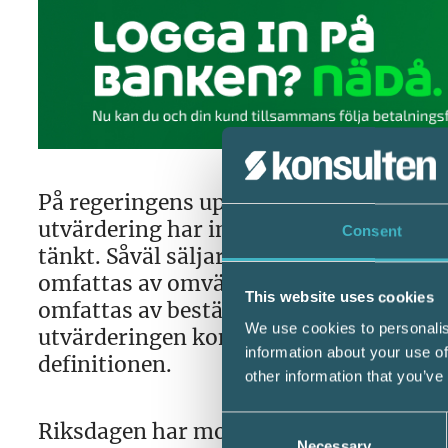
På regeringens uppdrag har Skatteverke
utvärdering har inte hänvisningen til
Consent
tänkt. Såväl säljare som köpare av skro
omfattas av omvänd skattskyldighet. Ut
This website uses cookies
omfattas av bestämmelsen inte motsvar
We use cookies to personalis
utvärderingen konstateras också att en 
information about your use of
definitionen.
other information that you’ve
Consent
Riksdagen har mot denna bakgrund den 2
Necessary
Selection