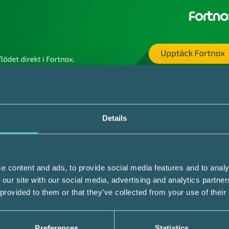
t utvärderat reglerna. Enligt Skatteverkets
l KN-nummer inneburit den förutsägbarhet 
Details
t har svårt att förutse vilka produkter som 
värderingen visar vidare att de varor som
ar de varor som branschen anser ska omfat
e content and ads, to provide social media features and to analy
betydelsefull andel skrot kan falla utanför
 our site with our social media, advertising and analytics partn
 provided to them or that they’ve collected from your use of their
 juni 2021 beslutat att ändra lagen så att
Preferences
Statistics