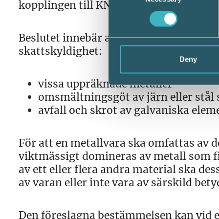
kopplingen till KN-nummer slopas från
Beslutet innebär att varor enligt neda
skattskyldighet:
Deny
vissa uppräknade metaller
omsmältningsgöt av järn eller stål
avfall och skrot av galvaniska elem
För att en metallvara ska omfattas av
viktmässigt domineras av metall som f
av ett eller flera andra material ska de
av varan eller inte vara av särskild bet
Den föreslagna bestämmelsen kan vid e