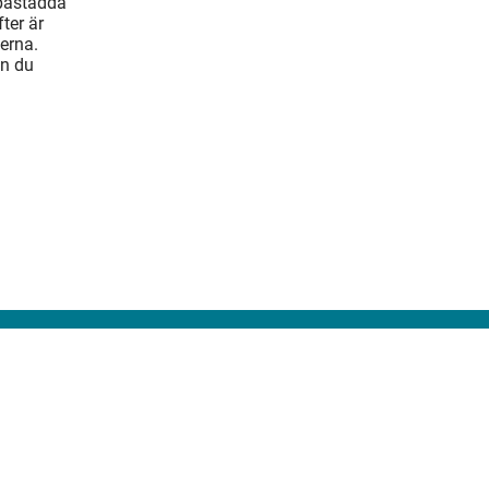
 påstådda
ter är
erna.
an du
bbfakta
onsera