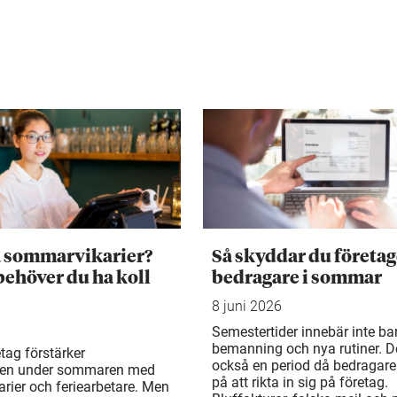
a sommarvikarier?
Så skyddar du företag
behöver du ha koll
bedragare i sommar
8 juni 2026
Semestertider innebär inte ba
bemanning och nya rutiner. De
tag förstärker
också en period då bedragare
en under sommaren med
på att rikta in sig på företag.
rier och feriearbetare. Men