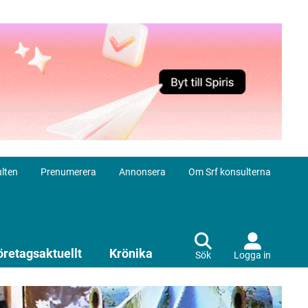
lten
Prenumerera
Annonsera
Om Srf konsulterna
öretagsaktuellt
Krönika
Sök
Logga in