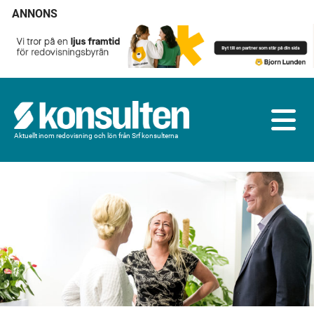
ANNONS
Aktuellt inom redovisning och lön från Srf konsulterna