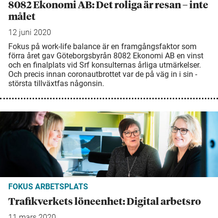
8082 Ekonomi AB: Det roliga är resan – inte
målet
12 juni 2020
Fokus på work-life balance är en ­framgångsfaktor som
förra året gav ­Göteborgsbyrån 8082 Ekonomi AB en vinst
och en finalplats vid Srf ­konsulternas­ årliga utmärkelser.
Och precis ­innan ­coronautbrottet var de på väg in i sin ­
största tillväxtfas någonsin.
FOKUS ARBETSPLATS
Trafikverkets löneenhet: Digital arbetsro
11 mars 2020