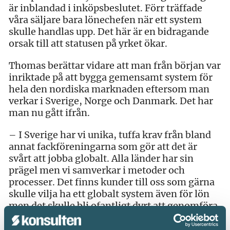
är inblandad i inköpsbeslutet. Förr träffade
våra säljare bara lönechefen när ett system
skulle handlas upp. Det här är en bidragande
orsak till att statusen på yrket ökar.
Thomas berättar vidare att man från början var
inriktade på att bygga gemensamt system för
hela den nordiska marknaden eftersom man
verkar i Sverige, Norge och Danmark. Det har
man nu gått ifrån.
– I Sverige har vi unika, tuffa krav från bland
annat fackföreningarna som gör att det är
svårt att jobba globalt. Alla länder har sin
prägel men vi samverkar i metoder och
processer. Det finns kunder till oss som gärna
skulle vilja ha ett globalt system även för lön
men det skulle bli ofantligt dyrt att genomföra.
Vi kan så klart aggregera upp data men inte
göra själva lönekörningen. Lön är lokalt, det