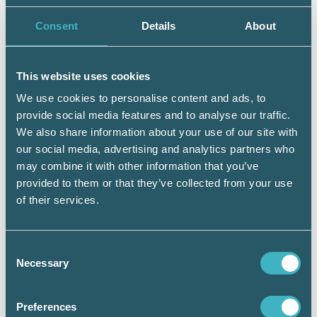
blir lite som en mot-trend mot allt prat om
Consent
Details
About
globalisering inom andra områden.
This website uses cookies
We use cookies to personalise content and ads, to
provide social media features and to analyse our traffic.
We also share information about your use of our site with
our social media, advertising and analytics partners who
may combine it with other information that you’ve
provided to them or that they’ve collected from your use
of their services.
Consent
Necessary
Selection
Preferences
Thomas Grönlund Foto: Malin Sydne