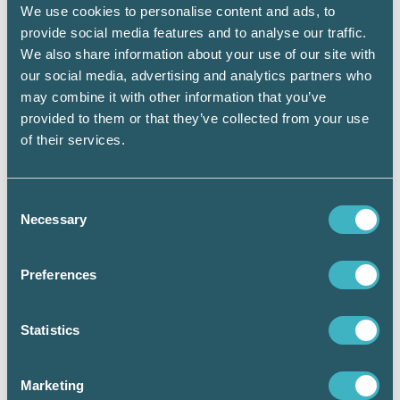
We use cookies to personalise content and ads, to
Det kan också vara så att makarna har skrivit
provide social media features and to analyse our traffic.
ett äktenskapsförord om enskild egendom
We also share information about your use of our site with
som vid skilsmässa visar sig ofördelaktigt för
den ene maken. Men för jämkning på denna
our social media, advertising and analytics partners who
grund krävs i princip att den ene maken annars
may combine it with other information that you’ve
blir mer eller mindre lottlös vid skilsmässan.
provided to them or that they’ve collected from your use
of their services.
Latent skatteskuld
Om värdet på bostaden vid bodelningen är så
Consent
högt att en skattepliktig kapitalvinst skulle
Necessary
Selection
uppstå vid en försäljning, bör den som övertar
en fastighet eller bostadsrätt kompenseras för
att han eller hon i framtiden får betala hela
Preferences
kapitalvinstskatten. Någon avräkning för det
som betalas till andre maken vid bodelningen
får inte göras vid den framtida
Statistics
kapitalvinstberäkningen. Bostaden är alltså
belastad med en latent skatteskuld. Detsamma
Marketing
gäller givetvis även annan egendom där en