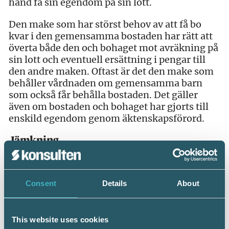
hand få sin egendom på sin lott.
Den make som har störst behov av att få bo
kvar i den gemensamma bostaden har rätt att
överta både den och bohaget mot avräkning på
sin lott och eventuell ersättning i pengar till
den andre maken. Oftast är det den make som
behåller vårdnaden om gemensamma barn
som också får behålla bostaden. Det gäller
även om bostaden och bohaget har gjorts till
enskild egendom genom äktenskapsförord.
Jämkning
Om äktenskapet har varat en kortare tid kan
det vara oskäligt att göra en hälftendelning om
en av makarna äger större delen av
Consent
Details
About
giftorättsgodset. Om äktenskapet varat kortare
tid än fem år kan en av makarna begära
jämkning av hälftendelningen.
This website uses cookies