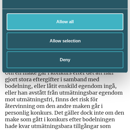
skattepliktig vinst kan tänkas uppstå vid en
framtida försäljning.
Allow all
Ansvar för makes skulder
Reglerna om hälftendelning vid en bodelning
behöver makarna inte följa. Men om reglerna
Allow selection
inte följs riskerar den make som har fått mer
än lagen föreskriver att få svara för den andre
makens skulder.
Deny
Om en make går i konkurs efter det att han
gjort stora eftergifter i samband med
bodelning, eller låtit enskild egendom ingå,
eller han avstått från utmätningsbar egendom
mot utmätningsfri, finns det risk för
återvinning om den andre maken går i
personlig konkurs. Det gäller dock inte om den
make som gått i konkurs efter bodelningen
hade kvar utmätningsbara tillgångar som