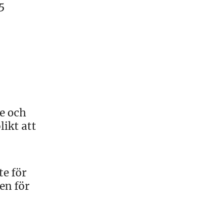
5
te och
ikt att
te för
en för