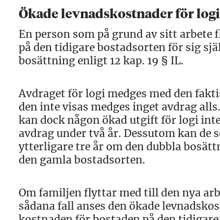
Ökade levnadskostnader för logi
En person som på grund av sitt arbete f
på den tidigare bostadsorten för sig sjä
bosättning enligt 12 kap. 19 § IL.
Avdraget för logi medges med den fakt
den inte visas medges inget avdrag all
kan dock någon ökad utgift för logi in
avdrag under två år. Dessutom kan de 
ytterligare tre år om den dubbla bosät
den gamla bostadsorten.
Om familjen flyttar med till den nya ar
sådana fall anses den ökade levnadsko
kostnaden för bostaden på den tidigare