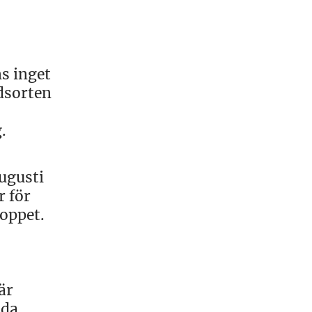
s inget
adsorten
.
augusti
r för
loppet.
är
åda