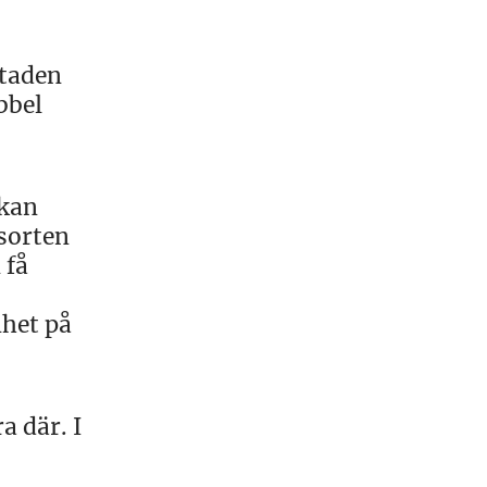
staden
bbel
 kan
sorten
 få
mhet på
a där. I