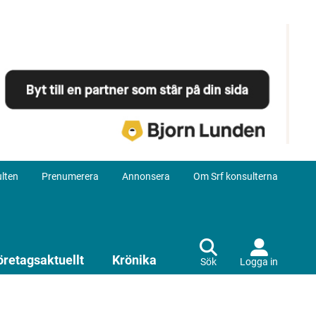
lten
Prenumerera
Annonsera
Om Srf konsulterna
öretagsaktuellt
Krönika
Sök
Logga in