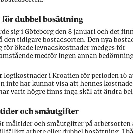
för dubbel bosättning
e sig i Göteborg den 8 januari och det finn
på den tidigare bostadsorten. Den nya bost
g för ökade levnadskostnader medges för
ensamstående medför ingen annan bedömning
r logikostnader i Kroatien för perioden 16 
 inte har kunnat visa att hennes kostnade
ar varit högre finns inga skäl att ändra be
tider och småutgifter
r måltider och småutgifter på arbetsorten 
lfälligt arbete eller dubbel bosättning. I b