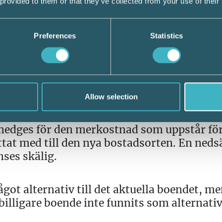
 provided to them or that they’ve collected from your use of their
d som uppkommer för att familjen följer m
re än vad som rimligen kan krävas för pers
oendekostnaden göras. En riktlinje för
Preferences
Statistics
ket att avdrag medges med 50 procent om he
 om bara make, maka eller sambo följer me
r tillfälligt arbete
Allow selection
hyrts är väsentligt större än vad som hade
 medges för den merkostnad som uppstår för
lyttat med till den nya bostadsorten. En ned
nses skälig.
got alternativ till det aktuella boendet, me
billigare boende inte funnits som alternativ