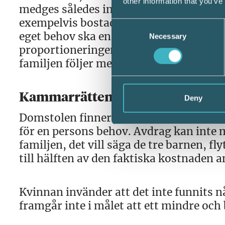
other information that you’ve
medges således inte för den merkostna
exempelvis bostaden är väsentligt stör
Consent
eget behov ska en proportionering av b
Necessary
Selection
proportioneringen är enligt Skattever
familjen följer med och med 75 procent
Kammarrätten om avdragsrätten fö
Deny
Domstolen finner att bostaden som har 
för en persons behov. Avdrag kan inte
familjen, det vill säga de tre barnen, f
till hälften av den faktiska kostnaden a
Kvinnan invänder att det inte funnits nå
framgår inte i målet att ett mindre och 