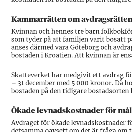
Kammarrätten om avdragsrätten 
Kvinnan och hennes tre barn folkbokförd
som tyder på att familjen varit bosatt 
anses därmed vara Göteborg och avdra
bostaden i Kroatien. Att kvinnan är 
Skatteverket har medgivit ett avdrag fö
– 31 december med 5 000 kronor. Då hon
bostaden på den tidigare bostadsorten h
Ökade levnadskostnader för mål
Avdraget för ökade levnadskostnader fö
detsamma oavsett om det är fråga om til