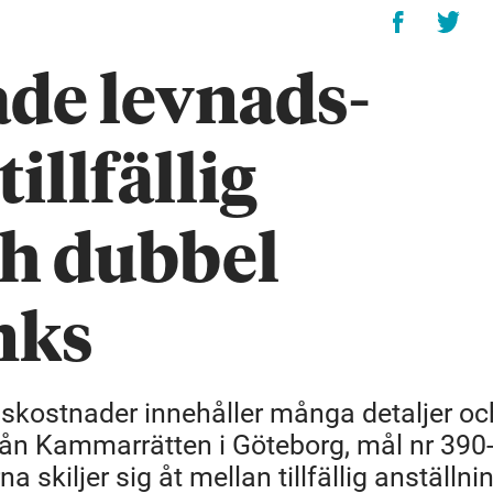
ade levnads­
illfällig
ch dubbel
nks
skostnader innehåller många detaljer oc
ll från Kammarrätten i Göteborg, mål nr 390
na skiljer sig åt mellan tillfällig anställn