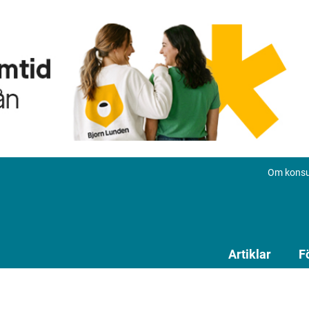
Om konsu
Artiklar
F