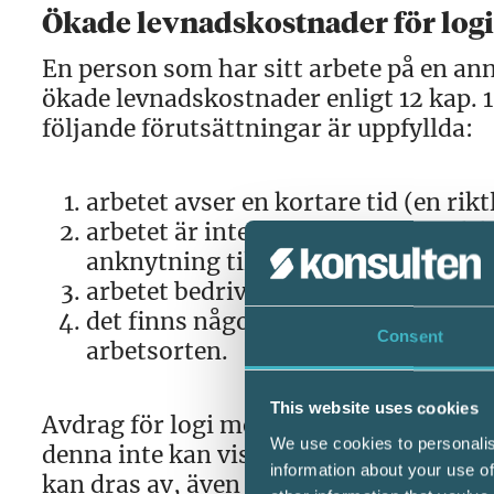
Ökade levnadskostnader för logi v
En person som har sitt arbete på en ann
ökade levnadskostnader enligt 12 kap. 
följande förutsättningar är uppfyllda:
arbetet avser en kortare tid (en riktl
arbetet är inte kortvarigt men tidsbe
anknytning till bostadsorten (exem
arbetet bedrivs på flera olika platser
det finns någon annan anledning som g
Consent
arbetsorten.
This website uses cookies
Avdrag för logi medges med den faktis
We use cookies to personalis
denna inte kan visas med schablon. Det
information about your use of
kan dras av, även om familjen har följt 