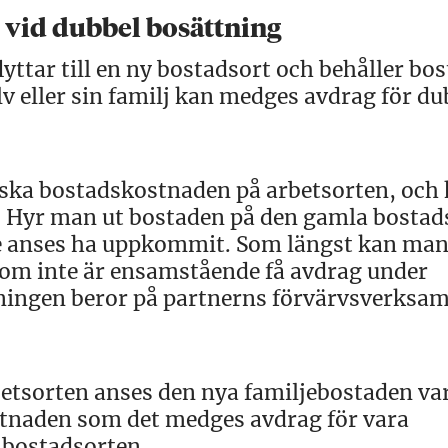
 vid dubbel bosättning
lyttar till en ny bostadsort och behåller bo
lv eller sin familj kan medges avdrag för du
iska bostadskostnaden på arbetsorten, och
s. Hyr man ut bostaden på den gamla bostad
te anses ha uppkommit. Som längst kan man
som inte är ensamstående få avdrag under
tningen beror på partnerns förvärvsverksa
betsorten anses den nya familjebostaden var
stnaden som det medges avdrag för vara
 bostadsorten.