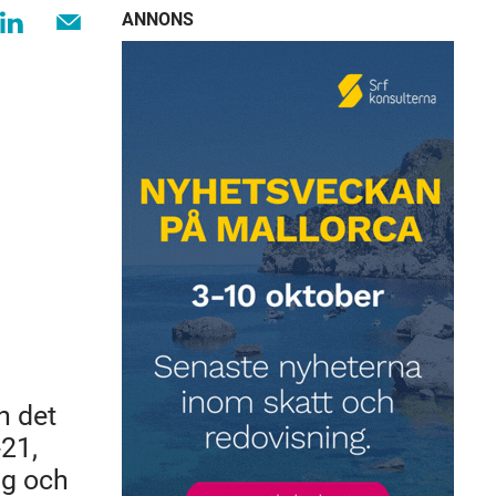
ANNONS
h det
-21,
ing och