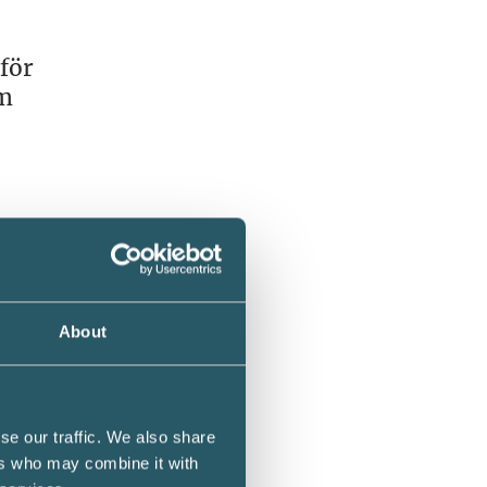
för
om
About
m
se our traffic. We also share
e som
ers who may combine it with
g