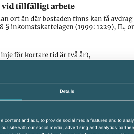
id tillfälligt arbete
an ort än där bostaden finns kan få avdrag 
18 § inkomstskattelagen (1999: 1229), IL, 
inje för kortare tid är två år),
gränsat till sin natur, eller kräver en fast
pelvis riksdagsledamot),
, eller
ör att det inte är skäligt att flytta till
Details
ka bostadskostnaden på arbetsorten, och o
e content and ads, to provide social media features and to analy
 är bara utgiften för personens eget boend
 our site with our social media, advertising and analytics partn
med till den tillfälliga bostadsorten. Avdra