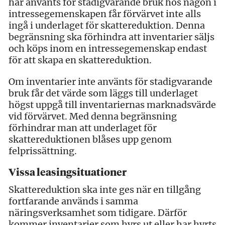
har använts för stadigvarande bruk hos någon i
intressegemenskapen får förvärvet inte alls
ingå i underlaget för skattereduktion. Denna
begränsning ska förhindra att inventarier säljs
och köps inom en intressegemenskap endast
för att skapa en skattereduktion.
Om inventarier inte använts för stadigvarande
bruk får det värde som läggs till underlaget
högst uppgå till inventariernas marknadsvärde
vid förvärvet. Med denna begränsning
förhindrar man att underlaget för
skattereduktionen blåses upp genom
felprissättning.
Vissa leasingsituationer
Skattereduktion ska inte ges när en tillgång
fortfarande används i samma
näringsverksamhet som tidigare. Därför
kommer inventarier som hyrs ut eller har hyrts