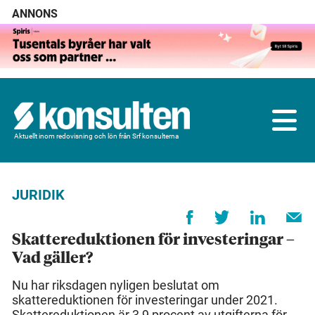
ANNONS
Aktuellt inom redovisning och lön från Srf konsulterna
JURIDIK
Skattereduktionen för investeringar –
Vad gäller?
Nu har riksdagen nyligen beslutat om
skattereduktionen för investeringar under 2021.
Skattereduktionen är 3,9 procent av utgifterna för