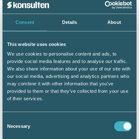
Skattereduktion 2022
Skattereduktionen ska räknas av från skatten
för det beskattningsår som avslutas den 31
Consent
Details
About
december 2022 eller, om beskattningsåret inte
avslutas den 31 december 2022, det första
beskattningsåret efter detta datum.
This website uses cookies
We use cookies to personalise content and ads, to
Exempel – fysisk person
provide social media features and to analyse our traffic.
Ellen driver ett jordbruk som enskild firma.
We also share information about your use of our site with
Hon investerar i en ny traktor i september
our social media, advertising and analytics partners who
2021. Traktorn kostar 600 000 kr. I
may combine it with other information that you’ve
skatteberäkningen till den deklaration som
provided to them or that they’ve collected from your use
lämnas under våren 2023 medges en
of their services.
skattereduktion med 23 400 kr (3,9% av
600 000). Om Ellen inte kan utnyttja hela
skattereduktionen på grund av andra
Consent
skattereduktioner eller av annan anledning får
Necessary
Selection
hon spara outnyttjad skattereduktion till