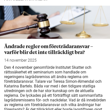
Ändrade regler om företrädaransvar –
varför blir det inte tillräckligt bra?
14 november 2025
Den 4 november genomförde Institutet Skatter och
rättssäkerhet ett seminarium som handlade om
regeringens lagrådsremiss att ändra reglerna om
företrädaransvar. Talare var Teresa Simon-Almendal och
Katarina Bartels. Båda var med i den tidigare statliga
utredningen och de har stor kunskap om de aktuella
reglerna. De lyckades på ett förträffligt sätt sammanfatta
lagrådsremissens för- och nackdelar. Vad är då innebörden
av reglerna om företrädaransvar och vilka ändringar har
föreslagits? Är det tillräckligt eller borde lagstiftaren gjort