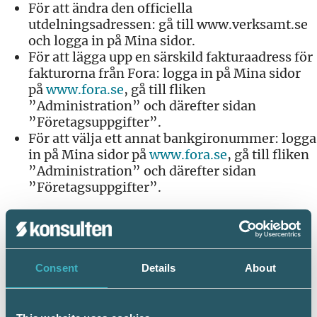
För att ändra den officiella
utdelningsadressen: gå till www.verksamt.se
och logga in på Mina sidor.
För att lägga upp en särskild fakturaadress för
fakturorna från Fora: logga in på Mina sidor
på
www.fora.se
, gå till fliken
”Administration” och därefter sidan
”Företagsuppgifter”.
För att välja ett annat bankgironummer: logga
in på Mina sidor på
www.fora.se
, gå till fliken
”Administration” och därefter sidan
”Företagsuppgifter”.
Se och ladda ner de senaste fakturorna på
Mina sidor
Nu kan du på Mina sidor se och ladda ner pdf-
Consent
Details
About
filer på de senaste fakturorna från Fora. Fora
inför tjänsten från och med fakturan som
kommer i oktober 2016. Logga in på Mina