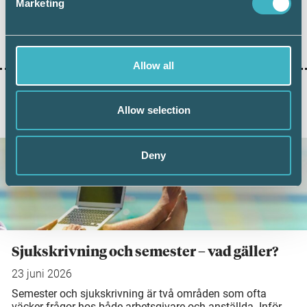
Marketing
FORA
Allow all
Allow selection
AKTUELLA ARTIKLAR
Deny
Sjukskrivning och semester – vad gäller?
23 juni 2026
Semester och sjukskrivning är två områden som ofta
väcker frågor hos både arbetsgivare och anställda. Inför