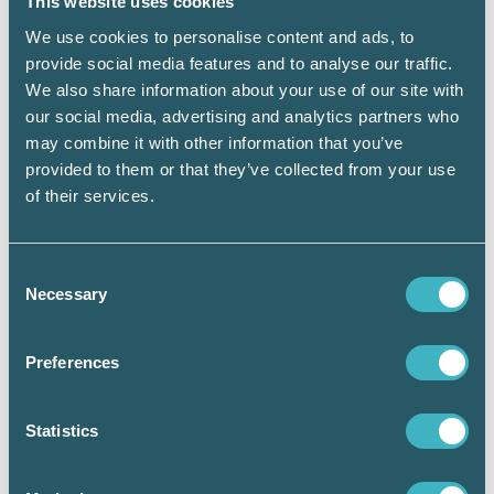
This website uses cookies
sidor och gå till fliken ”Ekonomi” och därefter
sidan ”Fakturor”.
We use cookies to personalise content and ads, to
provide social media features and to analyse our traffic.
På samma sida kan du som tidigare se en
We also share information about your use of our site with
sammanställning över företagets oreglerade
our social media, advertising and analytics partners who
skulder och tillgodohavanden hos Fora.
may combine it with other information that you’ve
Sammanställningen visar också vilken typ av
provided to them or that they’ve collected from your use
oreglerad post det rör sig om, eventuellt OCR-
of their services.
nummer och förfallodatum, samt en
summering av det oreglerade beloppet.
Consent
Text:
Maria Erlandsson, Fora AB
Necessary
Selection
Preferences
Statistics
Dela: