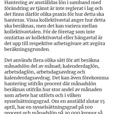
Hantering av anställdas lön i samband med
förändring av tjänst är inte reglerat i lag och
det finns därför olika praxis för hur detta ska
hanteras. Vissa kollektivavtal anger hur detta
ska beräknas, men det kan variera mellan
kollektivavtalen. För de företag som inte
omfattas av kollektivavtal eller hängavtal är
det upp till respektive arbetsgivare att avgöra
beräkningsgrunden.
Det används flera olika sätt för att beräkna
månadslön del av månad; kalenderdaglön,
arbetsdaglön, arbetsdagsavdrag och
kalenderdagsavdrag. Det kan även förekomma
hantering utifrån procent där månadslön
beräknas utifrån hur stor andel av månaden
som arbete har utförts och i vilken
sysselsättningsgrad. Om en anställd slutar 15
april, har en sysselsättningsgrad på 100
procent och månadslön på 30 000 kronor så