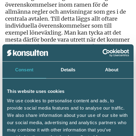
överenskommelser inom ramen för de
allmänna regler och anvisningar som ges i de
centrala avtalen. Till detta läggs allt oftare
individuella överenskommelser som till
exempel löneväxling. Man kan tycka att det
mesta därför borde vara utrett när det kommer
till löneberäkningar och andra viktiga delar i
lönehanteringen. Men så är inte fallet. Det
finns därför många utmaningar i att hantera
situationer korrekt.
Consent
Details
About
För en lönekonsult är förmågan att se
förbättringsmöjligheter i lönevardagen en
This website uses cookies
framgångsfaktor. Det gäller även inställning
och förmåga att fokusera på att leverera och
We use cookies to personalise content and ads, to
upprätthålla hög kvalitet i service, processer
provide social media features and to analyse our traffic.
och aktiviteter.
We also share information about your use of our site with
our social media, advertising and analytics partners who
SRF Lönegrupps uttalanden
may combine it with other information that you’ve