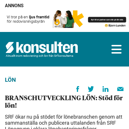
ANNONS
Aktuellt inom redovisning och lön från Srf konsulterna
LÖN
BRANSCHUTVECKLING LÖN: Stöd för
lön!
SRF ökar nu på stödet för lönebranschen genom att
sammanställa och publicera uttalanden från SRF
Lönegrupp i oklara lönehanteringsfrågor.