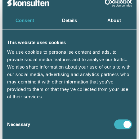
ålderspensionsavgiften och hälften av de
övriga avgifterna ska betalas på ersättning upp
till 25 000 kronor per kalendermånad.
Consent
Details
About
Reglerna föreslås träda i kraft den 1 april
2026. Bestämmelserna tillämpas på ersättning
This website uses cookies
som betalas ut under perioden den 1 april 2026
till och med den 30 september 2027.
We use cookies to personalise content and ads, to
provide social media features and to analyse our traffic.
Sänkt matmoms
We also share information about your use of our site with
our social media, advertising and analytics partners who
Regeringen avser att under hösten 2025
may combine it with other information that you’ve
återkomma till riksdagen med förslag om
provided to them or that they’ve collected from your use
tillfälligt sänkt mervärdesskattesats på
livsmedel från 12 procent till 6 procent.
of their services.
Sänkningen föreslås träda i kraft den 1 april
2026 och gälla t.o.m. den 31 december 2027.
Consent
Necessary
Selection
Etableringsjobb