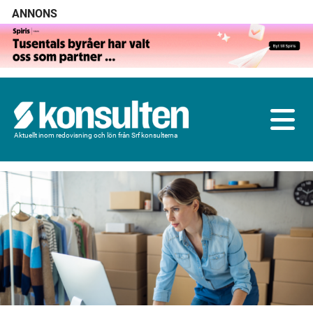
ANNONS
Aktuellt inom redovisning och lön från Srf konsulterna