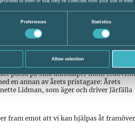
 provided to them or that they’ve collected from your use of their
här. Jag ser mig som en person som kan ge
ningar de behöver för att göra ett superjob
Preferences
Statistics
iga möten regelbundet, så att jag verkligen
ill utvecklas. Jag har fantastiska kollegor, 
ar budgetansvar och uppföljningsansvar unde
n Lundgren.
Allow selection
t att putsa på sina kunskaper inom redovisn
ed en annan av årets pristagare: Årets
ette Lidman, som äger och driver Järfälla
er fram emot att vi kan hjälpas åt framöver