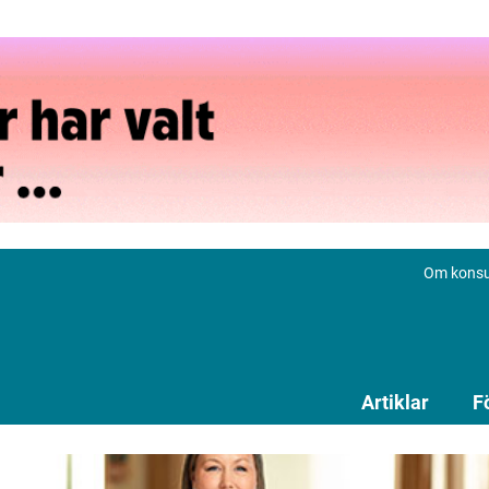
Om konsu
Artiklar
F