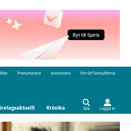
lten
Prenumerera
Annonsera
Om Srf konsulterna
öretagsaktuellt
Krönika
Sök
Logga in