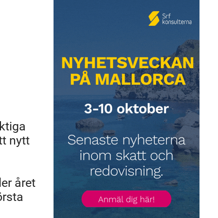
uktiga
t nytt
er året
örsta