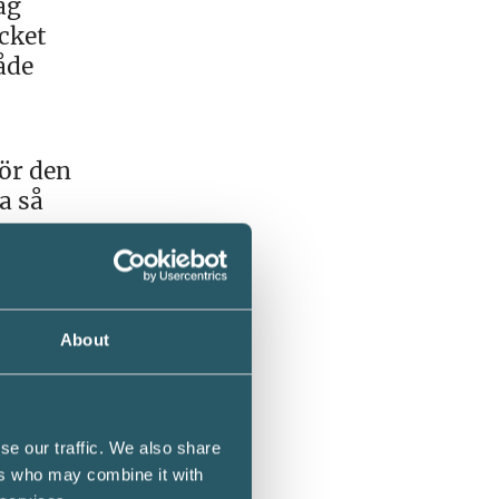
ag
cket
åde
ör den
a så
m
About
. Det
cket
era nya
se our traffic. We also share
ers who may combine it with