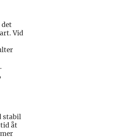
 det
art. Vid
ulter
.
,
 stabil
tid åt
 mer