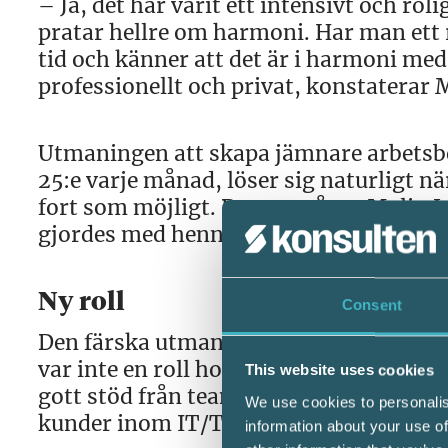
– Ja, det har varit ett intensivt och ro
pratar hellre om harmoni. Har man ett
tid och känner att det är i harmoni med 
professionellt och privat, konstaterar
Utmaningen att skapa jämnare arbetsbe
25:e varje månad, löser sig naturligt nä
fort som möjligt. Det var något Malin
gjordes med henne i våras.
Ny roll
Consent
Den färska utmaningen som byråledare 
var inte en roll hon sökte, men som hon
This website uses cookies
gott stöd från teamet på byrån, som för 
We use cookies to personalis
kunder inom IT/Telekom och vårdsekto
information about your use of