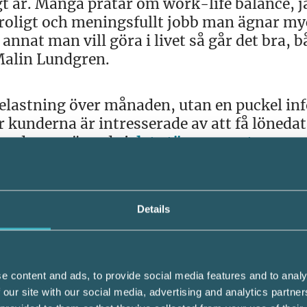
ligt år. Många pratar om work-life balance, j
 roligt och meningsfullt jobb man ägnar my
annat man vill göra i livet så går det bra, b
 Malin Lundgren.
lastning över månaden, utan en puckel inf
r kunderna är intresserade av att få lönedat
 Lundgren nämnde i
det större reportage
so
Details
antog hon efter en fråga från byråns ägare
 nu snabbt växer in i. Hon beskriver ett my
övrigt kan se tillbaka på ett gott år med fl
e content and ads, to provide social media features and to analy
rn.
 our site with our social media, advertising and analytics partn