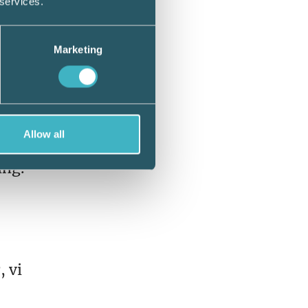
 services.
b. Vi
Marketing
 får
de vill
rlättar
Allow all
ing.
, vi