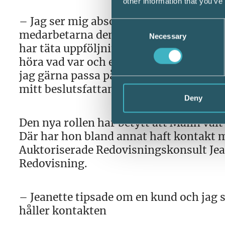
other information that you’ve
– Jag ser mig absolut inte som chefen 
Consent
medarbetarna den hjälp och de förutsätt
Necessary
Selection
har täta uppföljningsmöten och personl
höra vad var och en tycker och hur man v
jag gärna passa på att lyfta. Att jag h
mitt beslutsfattande, konstaterar Mali
Deny
Den nya rollen har betytt att Malin val
Där har hon bland annat haft kontakt m
Auktoriserade Redovisningskonsult Jean
Redovisning.
– Jeanette tipsade om en kund och jag s
håller kontakten