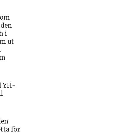
inom
 den
h i
am ut
a
om
l YH-
l
den
tta för