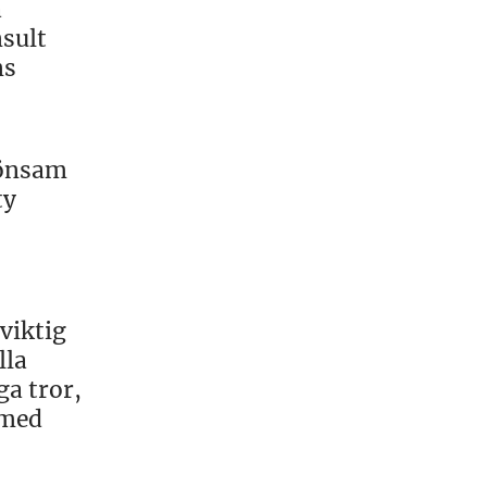
a
nsult
ns
Lönsam
ty
viktig
lla
ga tror,
 med