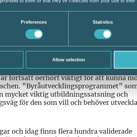
 provided to them or that they’ve collected from your use of their
a svarade ”Ja” på frågan om de upplevt att
ts omställning. 28% svarade nej och 18% t
Preferences
Statistics
er utvecklas mer med utbyte av annan info
 annan fråga som Srf Lönsam har diskutera
 för dialog med Skatteverket, säger Zennie 
Allow selection
r fortsatt oerhört viktigt för att kunna m
anschen. ”Byråutvecklingsprogrammet” so
en mycket viktig utbildningssatsning och
gsväg för den som vill och behöver utveckl
gar och idag finns flera hundra validerade