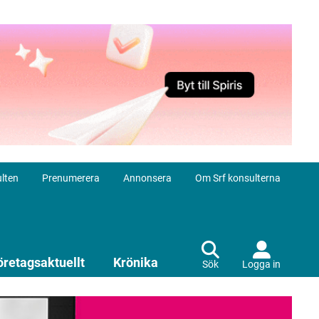
lten
Prenumerera
Annonsera
Om Srf konsulterna
öretagsaktuellt
Krönika
Sök
Logga in