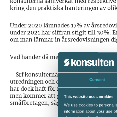
konsulterna samverkat med respektive 
kring den praktiska hanteringen av oli
Under 2020 lämnades 17% av årsredovisni
under 2021 har siffran stigit till 30%. 
om man lämnar in årsredovisningen digi
Vad händer då med Bokföringslagen?
– Srf konsulterna har haft med två exp
Consent
utredningen och den 30 juni ska försl
har dock haft för få resurser i utrednin
men kommer att gå fram med flera bra fö
This website uses cookies
småföretagen, säger Lali Fjellström, b
We use cookies to personalis
information about your use of