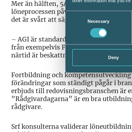
other information that you’ve
Mer än hälften, 54%, av webinartittarn
löneprocessen påverkats av senaste åre
Consent
det är svårt att säga.
Necessary
Selection
– AGI är standard idag, men det komm
från exempelvis Försäkringskassan. En
närtid är beskattning av slutlön, där vi
Deny
Fortbildning och kompetensutveckling ä
förändringar som ständigt pågår i br
erbjuds till redovisningsbranschen är 
”Rådgivardagarna” är en bra utbildnin
rådgivare.
Srf konsulterna validerar löneutbildnin