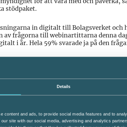
myndighet för att vara med och påverka, sä
ka stödpaket.
ngarna in digitalt till Bolagsverket och hi
En av frågorna till webinartittarna denna da
talt i år. Hela 59% svarade ja på den fråga
erter, Maria Albanese och Mikael Carlson, i
Details
agen överlämnas till Näringsdepartementet.
gen för att kunna hantera alla frågor som ly
rslag som syftar till att förenkla för
ranschansvarig redovisning hos Srf konsult
e content and ads, to provide social media features and to analy
 our site with our social media, advertising and analytics partn