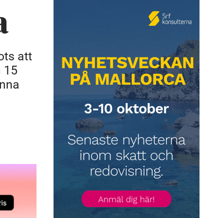
a
ots att
n 15
enna