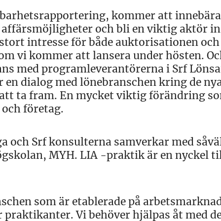
lbarhetsrapportering, kommer att innebära
 affärsmöjligheter och bli en viktig aktör 
stort intresse för både auktorisationen och
om vi kommer att lansera under hösten. Oc
ans med programleverantörerna i Srf Löns
ör en dialog med lönebranschen kring de ny
att ta fram. En mycket viktig förändring s
och företag.
åga och Srf konsulterna samverkar med såvä
skolan, MYH. LIA -praktik är en nyckel til
branschen som är etablerade på arbetsmarkna
ör praktikanter. Vi behöver hjälpas åt med de