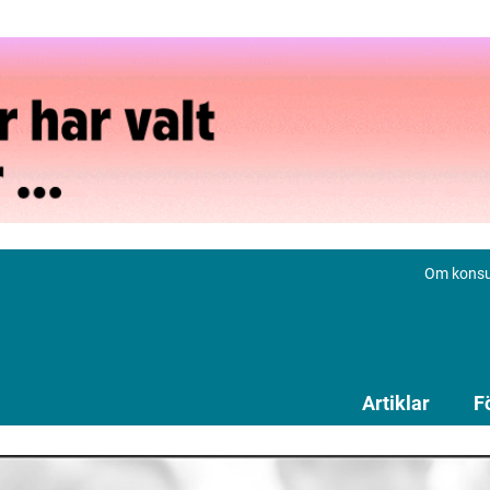
Om konsu
Artiklar
F