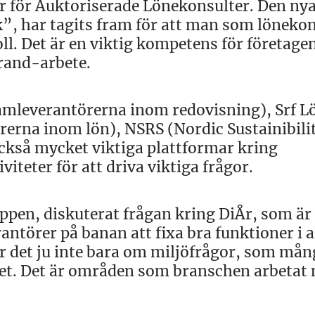
r för Auktoriserade Lönekonsulter. Den ny
”, har tagits fram för att man som löneko
oll. Det är en viktig kompetens för företage
rand-arbete.
ramleverantörerna inom redovisning), Srf 
erna inom lön), NSRS (Nordic Sustainibili
ckså mycket viktiga plattformar kring
teter för att driva viktiga frågor.
pen, diskuterat frågan kring DiÅr, som är 
antörer på banan att fixa bra funktioner i a
r det ju inte bara om miljöfrågor, som mån
rhet. Det är områden som branschen arbetat