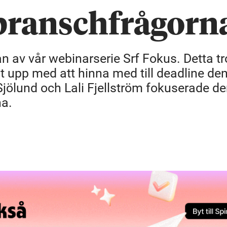
 branschfrågorn
n av vår webinarserie Srf Fokus. Detta tr
t upp med att hinna med till deadline de
Sjölund och Lali Fjellström fokuserade d
na.