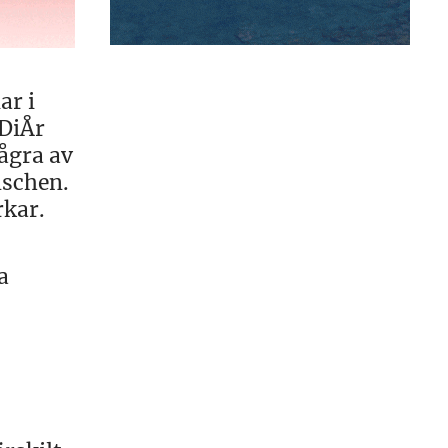
ar i
 DiÅr
ågra av
nschen.
rkar.
a