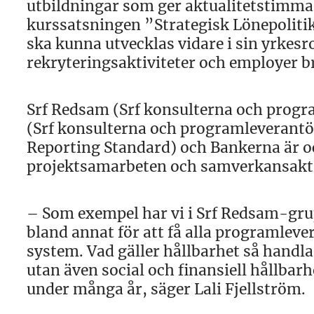
utbildningar som ger aktualitetstimma
kurssatsningen ”Strategisk Lönepolitik
ska kunna utvecklas vidare i sin yrkesr
rekryteringsaktiviteter och employer b
Srf Redsam (Srf konsulterna och prog
(Srf konsulterna och programleverantör
Reporting Standard) och Bankerna är o
projektsamarbeten och samverkansaktivi
– Som exempel har vi i Srf Redsam-grup
bland annat för att få alla programlever
system. Vad gäller hållbarhet så handla
utan även social och finansiell hållba
under många år, säger Lali Fjellström.