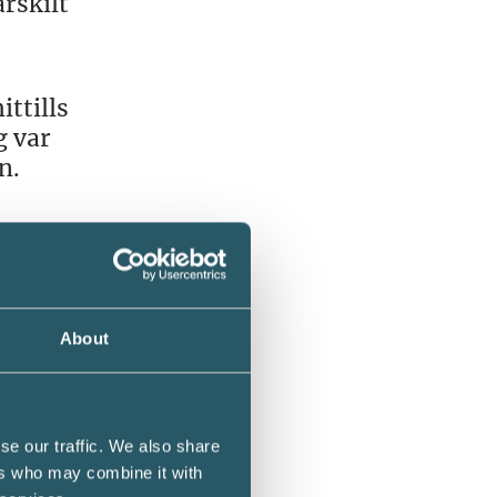
rskilt
ttills
g var
n.
 den
About
 Man
fts,
erna.
se our traffic. We also share
ers who may combine it with