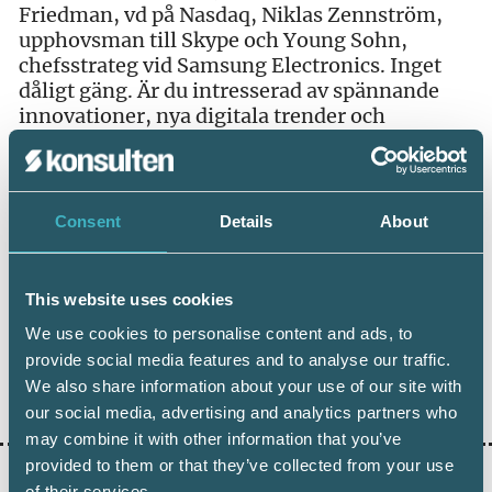
Friedman, vd på Nasdaq, Niklas Zennström,
upphovsman till Skype och Young Sohn,
chefsstrateg vid Samsung Electronics. Inget
dåligt gäng. Är du intresserad av spännande
innovationer, nya digitala trender och
föreläsare från världsledande företag ska du
boka in sista veckan i november 2018. Då är det
dags för nästa års event. Trots mörker och kyla
har Norden aldrig varit mer upplyst.
Consent
Details
About
This website uses cookies
We use cookies to personalise content and ads, to
provide social media features and to analyse our traffic.
Dela:
We also share information about your use of our site with
our social media, advertising and analytics partners who
may combine it with other information that you’ve
provided to them or that they’ve collected from your use
of their services.