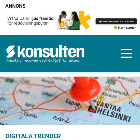
ANNONS
Aktuellt inom redovisning och lön från Srf konsulterna
DIGITALA TRENDER