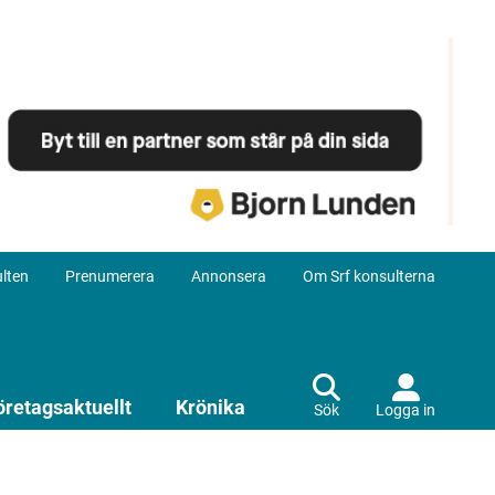
lten
Prenumerera
Annonsera
Om Srf konsulterna
öretagsaktuellt
Krönika
Sök
Logga in