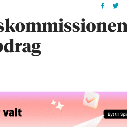
ngskommissione
pdrag