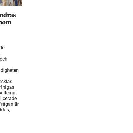
ändras
inom
ade
å
 och
ndigheten
ecklas
rfrågas
ulterna
blicerade
Frågan är
ldas,