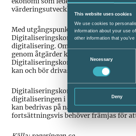
ekonomi som leder till innovation, mi
värderingsutveckling.
This website uses cookies
We use cookies to personalis
Med utgångspunkt i den ovan nämnda 
information about your use of
Digitaliseringskommissionen identifier
other information that you’ve
digitalisering. Områdena bör utgöra s
Consent
genom åtgärder kan bidra till att uppnå
Necessary
Selection
Digitaliseringskommissionen bör tydli
kan och bör drivas på såväl nationell s
Digitaliseringskommissionen ska utred
Deny
digitaliseringen i Sverige. Analysen sk
kan bedrivas på nationell nivå samt b
fortsättningsvis behöver främjas för att
Källa: regeringen.se