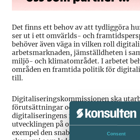
Det finns ett behov av att tydliggöra h
ser ut i ett omvärlds- och framtidspersp
behöver även väga in vilken roll digital
arbetsmarknaden, jämställdheten i sa
miljö- och klimatområdet. I arbetet be
områden en framtida politik för digital
till.
Digitaliseringskommissionen ska utarb
förutsättningar och behov som kan ko
digitaliseringens möjligheter framöver
utvecklingen på området belysas och hän
exempel den snabba tekniska utvecklin
Consent