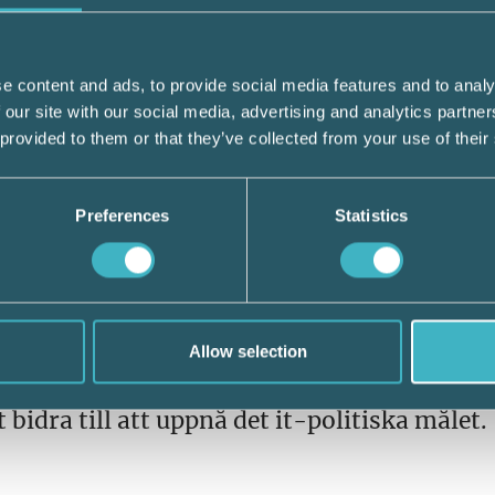
ljö- och klimatutmaningar, urbanisering oc
e content and ads, to provide social media features and to analy
omvärldsanalysen ska
 our site with our social media, advertising and analytics partn
a strategiska områden för en framtida polit
 provided to them or that they’ve collected from your use of their
ammanhållna kluster av frågeställningar s
 det it-politiska målet.
Preferences
Statistics
ggöra vilka frågeställningar inom klustren
om europeisk nivå.
a vilka behov som finns av främjande av
Allow selection
a beskriva hur ett systematiskt främjandear
elysa uppdrag eller sakområden som
 bidra till att uppnå det it-politiska målet.