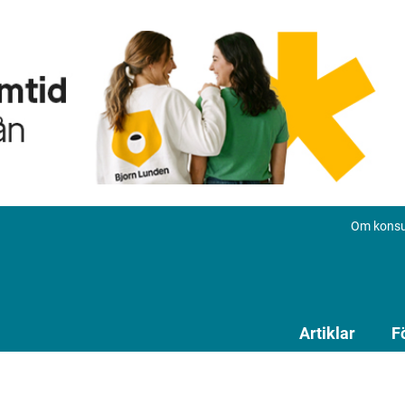
Om konsu
Artiklar
F