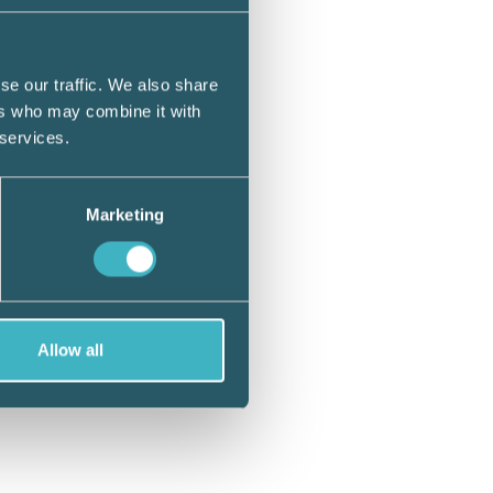
h
se our traffic. We also share
ers who may combine it with
ik för
 services.
om
Marketing
 som
Allow all
bete