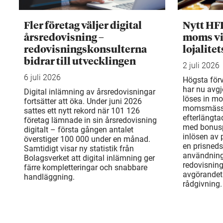
Fler företag väljer digital
Nytt HF
årsredovisning –
moms vi
redovisningskonsulterna
lojalite
bidrar till utvecklingen
2 juli 2026
6 juli 2026
Högsta för
har nu avgj
Digital inlämning av årsredovisningar
löses in mo
fortsätter att öka. Under juni 2026
momsmässi
sattes ett nytt rekord när 101 126
efterlängta
företag lämnade in sin årsredovisning
med bonusp
digitalt – första gången antalet
inlösen av
överstiger 100 000 under en månad.
en prisneds
Samtidigt visar ny statistik från
användning
Bolagsverket att digital inlämning ger
redovisnin
färre kompletteringar och snabbare
avgörandet 
handläggning.
rådgivning.