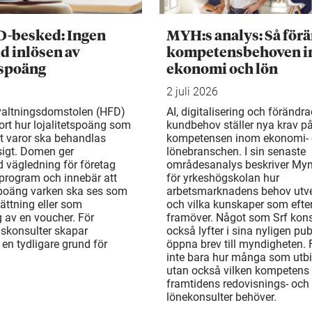
D-besked: Ingen
MYH:s analys: Så för
d inlösen av
kompetensbehoven 
tspoäng
ekonomi och lön
2 juli 2026
valtningsdomstolen (HFD)
AI, digitalisering och förändr
ort hur lojalitetspoäng som
kundbehov ställer nya krav p
t varor ska behandlas
kompetensen inom ekonomi-
gt. Domen ger
lönebranschen. I sin senaste
d vägledning för företag
områdesanalys beskriver My
rogram och innebär att
för yrkeshögskolan hur
 poäng varken ska ses som
arbetsmarknadens behov utv
ättning eller som
och vilka kunskaper som efte
 av en voucher. För
framöver. Något som Srf kons
gskonsulter skapar
också lyfter i sina nyligen pu
en tydligare grund för
öppna brev till myndigheten. 
inte bara hur många som utbi
utan också vilken kompetens
framtidens redovisnings- och
lönekonsulter behöver.