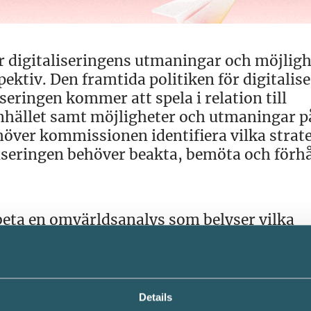
ur digitaliseringens utmaningar och möjlig
ektiv. Den framtida politiken för digitalis
iseringen kommer att spela i relation till
mhället samt möjligheter och utmaningar p
höver kommissionen identifiera vilka strat
iseringen behöver beakta, bemöta och förhå
eta en omvärldsanalys som belyser vilka
mma att påverka Sveriges användande av
. I omvärldsanalysen ska den internationel
syn tas till de globala trenderna som till
gen och en kunskapsintensiv tjänstebasera
Details