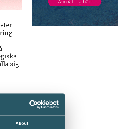
heter
ering
å
egiska
lla sig
la
d
About