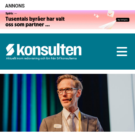
ANNONS
Aktuellt inom redovisning och lön från Srf konsulterna