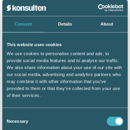
Consent
Details
About
– Ett tips: Det är enklare att få igenom en motion som
beskriver vad du vill uppnå, än en motion där du anger
exakt hur förbundet ska göra för att uppnå detta. Alltför
detaljerade motioner har ofta svårare att få gehör av
This website uses cookies
kongressen, konstaterar Frans Blom, ordförande i
förbundsstyrelsen.
We use cookies to personalise content and ads, to
provide social media features and to analyse our traffic.
We also share information about your use of our site with
our social media, advertising and analytics partners who
En god motion är:
may combine it with other information that you’ve
provided to them or that they’ve collected from your use
S
. Saklig och kortfattad.
of their services.
R.
Redigerad med tydliga problem och
lösningar.
Consent
Necessary
Selection
F
. Försedd med lättfattliga att-satser.