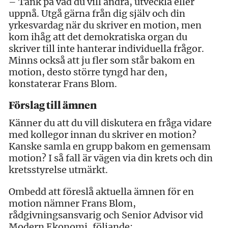
– Tänk på vad du vill ändra, utveckla eller
uppnå. Utgå gärna från dig själv och din
yrkesvardag när du skriver en motion, men
kom ihåg att det demokratiska organ du
skriver till inte hanterar individuella frågor.
Minns också att ju fler som står bakom en
motion, desto större tyngd har den,
konstaterar Frans Blom.
Förslag till ämnen
Känner du att du vill diskutera en fråga vidare
med kollegor innan du skriver en motion?
Kanske samla en grupp bakom en gemensam
motion? I så fall är vägen via din krets och din
kretsstyrelse utmärkt.
Ombedd att föreslå aktuella ämnen för en
motion nämner Frans Blom,
rådgivningsansvarig och Senior Advisor vid
Modern Ekonomi, följande: