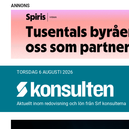
ANNONS
TORSDAG 6 AUGUSTI 2026
Aktuellt inom redovisning och lön från Srf konsulterna