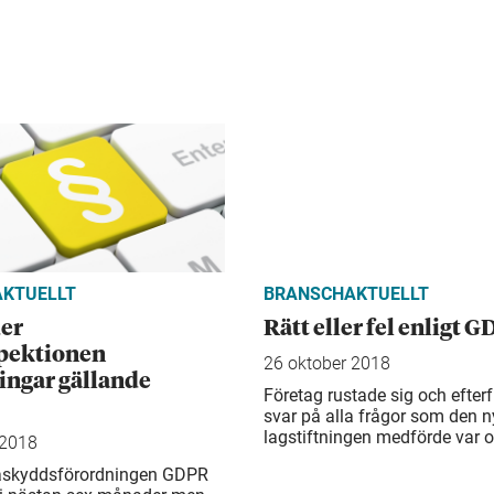
KTUELLT
BRANSCHAKTUELLT
der
Rätt eller fel enligt 
pektionen
26 oktober 2018
ingar gällande
Företag rustade sig och efter
svar på alla frågor som den 
lagstiftningen medförde var o
 2018
askyddsförordningen GDPR