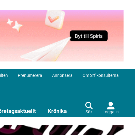
lten
Prenumerera
Annonsera
Om Srf konsulterna
öretagsaktuellt
Krönika
Sök
Logga in