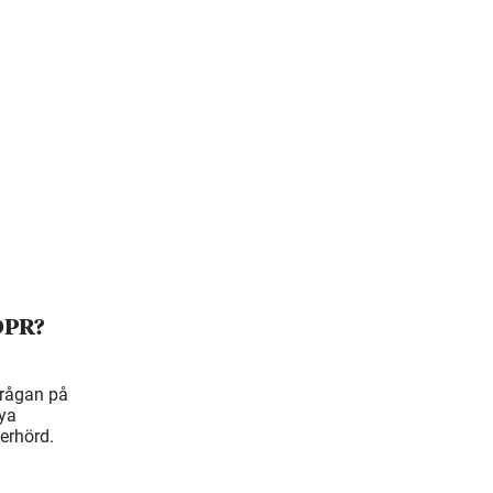
GDPR?
frågan på
nya
erhörd.