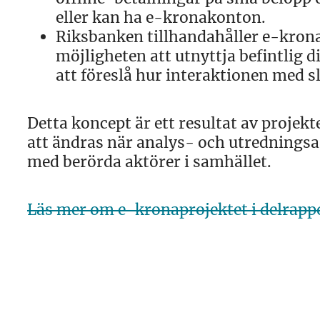
eller kan ha e-kronakonton.
Riksbanken tillhandahåller e-kron
möjligheten att utnyttja befintlig d
att föreslå hur interaktionen med 
Detta koncept är ett resultat av projek
att ändras när analys- och utredningsar
med berörda aktörer i samhället.
Läs mer om e-kronaprojektet i delrapp