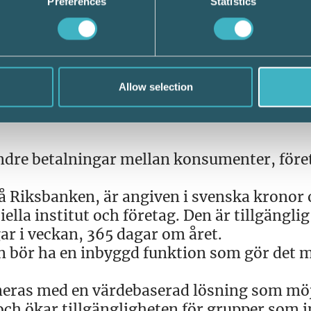
Preferences
Statistics
e båda modellerna, där en registerbaserad 
rona som främst lämpar sig för mindre
Allow selection
av en e-krona för det fall att Riksbankens
era en digital centralbankspeng:
ndre betalningar mellan konsumenter, före
å Riksbanken, är angiven i svenska kronor
lla institut och företag. Den är tillgänglig 
gar i veckan, 365 dagar om året.
 bör ha en inbyggd funktion som gör det m
neras med en värdebaserad lösning som mö
ch ökar tillgängligheten för grupper som in