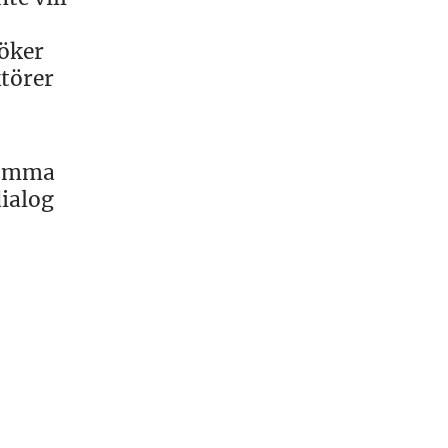
öker
ktörer
 komma
dialog