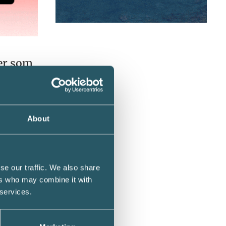
ter som
a sig
gens
About
alt på
se our traffic. We also share
ers who may combine it with
tt en
 services.
re.