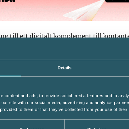
ng till ett digitalt komplement till kontan
 betaltjänstleverantörer skulle kunna anslut
a fristående från den infrastruktur som da
lle e-kronasystemet vara mer robust vid
 systemet för kortbetalningar.
Details
senteras, en registerbaserad och en
-krona finns tillgodohavandet lagrat centr
e content and ads, to provide social media features and to analy
serad lösning är mer lik dagens kontanter
 our site with our social media, advertising and analytics partn
 app eller på ett kort. Bedömningen idag är a
 provided to them or that they’ve collected from your use of their
n mer begränsad utvecklingspotential än en
öjligtvis skulle kunna introduceras snabba