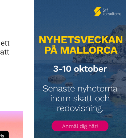
ett
att