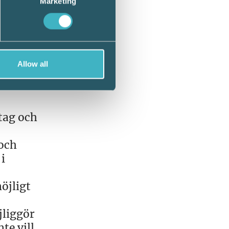
Marketing
lösning
Allow all
tag och
 och
i
öjligt
jliggör
te vill