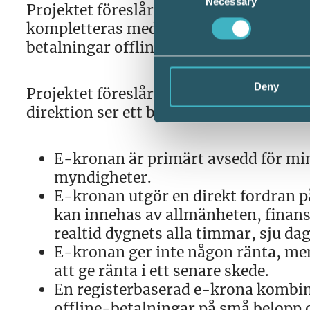
Necessary
Selection
Projektet föreslår en kombination av d
kompletteras med en värdebaserad e-k
betalningar offline.
Deny
Projektet föreslår följande utformning 
direktion ser ett behov av att introduc
E-kronan är primärt avsedd för mi
myndigheter.
E-kronan utgör en direkt fordran p
kan innehas av allmänheten, finansie
realtid dygnets alla timmar, sju da
E-kronan ger inte någon ränta, men
att ge ränta i ett senare skede.
En registerbaserad e-krona kombi
offline-betalningar på små belopp o