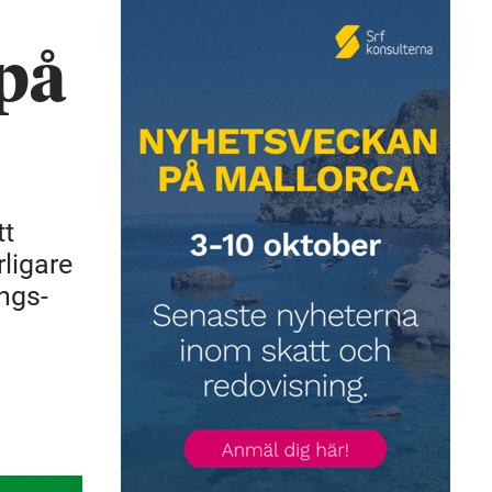
 på
tt
ligare
ings-