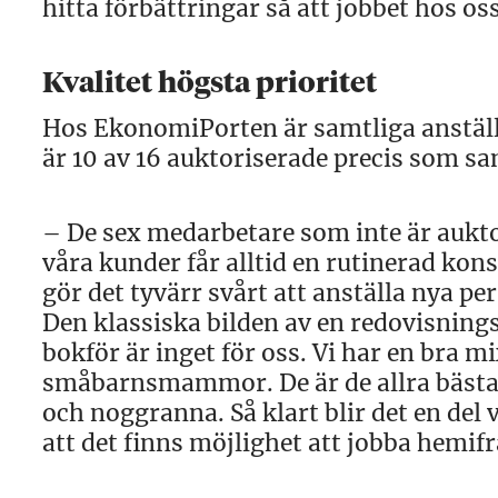
hitta förbättringar så att jobbet hos os
Kvalitet högsta prioritet
Hos EkonomiPorten är samtliga anställ
är 10 av 16 auktoriserade precis som sa
– De sex medarbetare som inte är aukto
våra kunder får alltid en rutinerad kon
gör det tyvärr svårt att anställa nya pe
Den klassiska bilden av en redovisning
bokför är inget för oss. Vi har en bra 
småbarnsmammor. De är de allra bästa –
och noggranna. Så klart blir det en del
att det finns möjlighet att jobba hemif