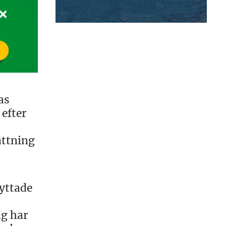
as
 efter
ättning
lyttade
ig har