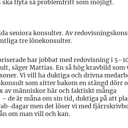
s ska flyta så problemfritt som möjligt.
da seniora konsulter. Av redovisningskons
mtliga tre lönekonsulter.
riserade har jobbat med redovisning i 5–10
sult, säger Mattias. En så hög kravbild som 
rsoner. Vi vill ha duktiga och drivna medarb
skonsult som sitter bakom en stängd dörr 
mix av människor här och faktiskt många
 de är måna om sin tid, duktiga på att pl
 vab-dagar men det löser vi med fjärrskrivb
rån om man vill och kan.