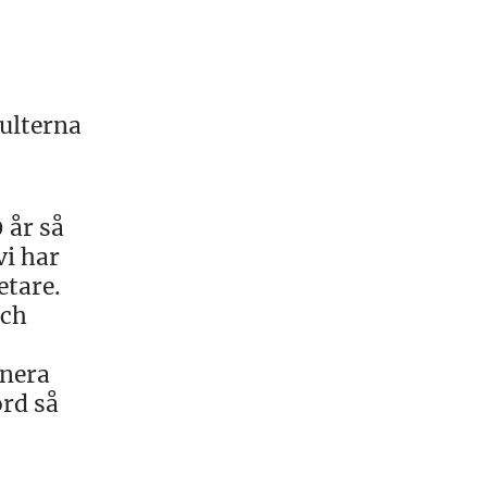
ulterna
 år så
vi har
etare.
och
anera
ord så