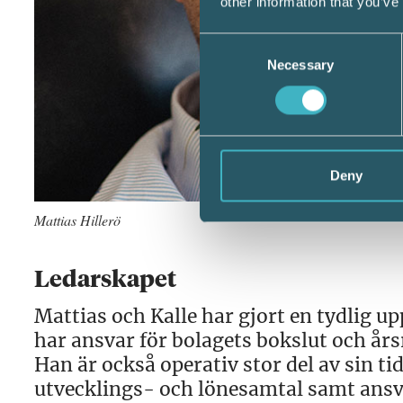
other information that you’ve
Consent
Necessary
Selection
Deny
Mattias Hillerö
Ledarskapet
Mattias och Kalle har gjort en tydlig up
har ansvar för bolagets bokslut och års
Han är också operativ stor del av sin ti
utvecklings- och lönesamtal samt ansvar