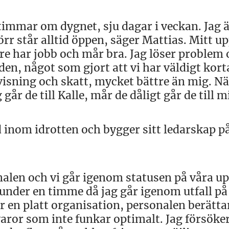
 timmar om dygnet, sju dagar i veckan. Jag 
rr står alltid öppen, säger Mattias. Mitt u
are har jobb och mår bra. Jag löser problem
n, något som gjort att vi har väldigt kort
ovisning och skatt, mycket bättre än mig. Nä
r de till Kalle, mår de dåligt går de till m
 inom idrotten och bygger sitt ledarskap p
alen och vi går igenom statusen på våra u
under en timme då jag går igenom utfall på
 en platt organisation, personalen berättar
ror som inte funkar optimalt. Jag försöker