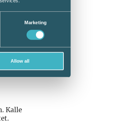
 services.
Marketing
Allow all
. Kalle
et.