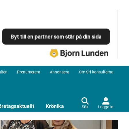
lten
Prenumerera
Annonsera
Om Srf konsulterna
öretagsaktuellt
Krönika
Sök
Logga in