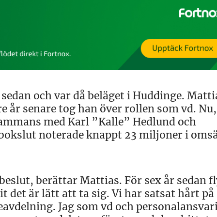
sedan och var då beläget i Huddinge. Matti
e år senare tog han över rollen som vd. Nu,
illsammans med Karl ”Kalle” Hedlund och
bokslut noterade knappt 23 miljoner i oms
 beslut, berättar Mattias. För sex år sedan f
it det är lätt att ta sig. Vi har satsat hårt på
eavdelning. Jag som vd och personalansvar