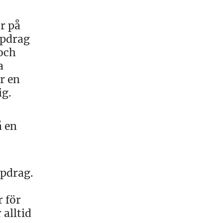
är på
ppdrag
 och
a
r en
ig.
å en
ppdrag.
 för
 alltid