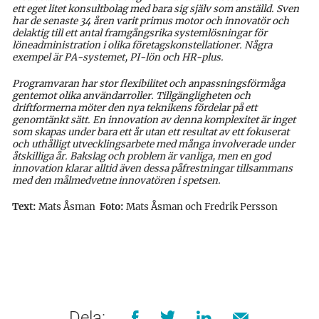
ett eget litet konsultbolag med bara sig själv som anställd. Sven
har de senaste 34 åren varit primus motor och innovatör och
delaktig till ett antal framgångsrika systemlösningar för
löneadministration i olika företagskonstellationer. Några
exempel är PA-systemet, PI-lön och HR-plus.
Programvaran har stor flexibilitet och anpassningsförmåga
gentemot olika användarroller. Tillgängligheten och
driftformerna möter den nya teknikens fördelar på ett
genomtänkt sätt. En innovation av denna komplexitet är inget
som skapas under bara ett år utan ett resultat av ett fokuserat
och uthålligt utvecklingsarbete med många involverade under
åtskilliga år. Bakslag och problem är vanliga, men en god
innovation klarar alltid även dessa påfrestningar tillsammans
med den målmedvetne innovatören i spetsen.
Text:
Mats Åsman
Foto:
Mats Åsman och Fredrik Persson
Dela: