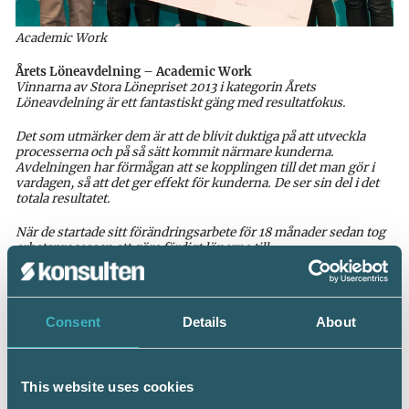
Academic Work
Årets Löneavdelning – Academic Work
Vinnarna av Stora Lönepriset 2013 i kategorin Årets
Löneavdelning är ett fantastiskt gäng med resultatfokus.
Det som utmärker dem är att de blivit duktiga på att utveckla
processerna och på så sätt kommit närmare kunderna.
Avdelningen har förmågan att se kopplingen till det man gör i
vardagen, så att det ger effekt för kunderna. De ser sin del i det
totala resultatet.
När de startade sitt förändringsarbete för 18 månader sedan tog
arbetsprocessen att göra färdigt lönerna till
ekonomiavdelningen tio dagar. Nu gör man det på fem dagar.
Dessutom gör man det med samma resurser, utan att stressen
har ökat och med ökad kvalitet.
Consent
Details
About
This website uses cookies