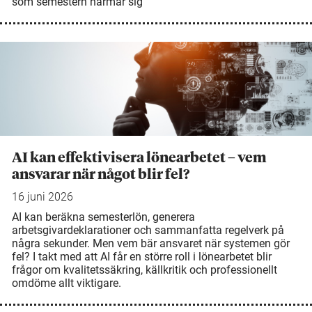
som semestern närmar sig
AI kan effektivisera lönearbetet – vem
ansvarar när något blir fel?
16 juni 2026
AI kan beräkna semesterlön, generera
arbetsgivardeklarationer och sammanfatta regelverk på
några sekunder. Men vem bär ansvaret när systemen gör
fel? I takt med att AI får en större roll i lönearbetet blir
frågor om kvalitetssäkring, källkritik och professionellt
omdöme allt viktigare.