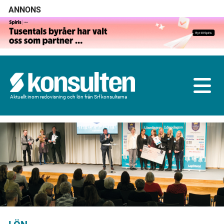
ANNONS
Aktuellt inom redovisning och lön från Srf konsulterna