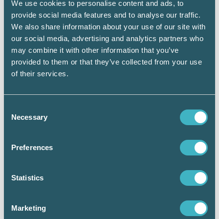
We use cookies to personalise content and ads, to
provide social media features and to analyse our traffic.
We also share information about your use of our site with
our social media, advertising and analytics partners who
may combine it with other information that you’ve
provided to them or that they’ve collected from your use
of their services.
Martina Törnsten, Axfast
Consent
Årets Lönechef – Martina Törnsten, Axfast
Necessary
Selection
Stora Lönepriset 2013 i kategorin Årets Lönechef går till en
kandidat som lyckats med något unikt inom lönebranschen.
Hon har själv drivit igenom att lönechefen ska ha en plats i
Preferences
ledningsgruppen och på så sätt lyft lönefrågorna högre upp i
organisationen.
Årets lönechef fokuserar på kundperspektivet, där de fyra
Statistics
ledorden är arbetsrätt, ekonomi, teknik och service. För att
åstadkomma detta resultat arbetar hon med att tydliggöra
medarbetarnas yrkesroller, bland annat genom att skapa
Marketing
funktionsansvar. Och framgången ligger i att hon lyfter
medarbetarnas kompetenser genom ett intensivt