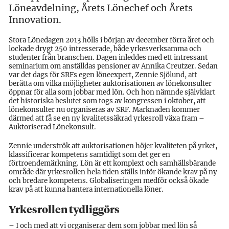
Löneavdelning, Årets Lönechef och Årets
Innovation.
Stora Lönedagen 2013 hölls i början av december förra året och
lockade drygt 250 intresserade, både yrkesverksamma och
studenter från branschen. Dagen inleddes med ett intressant
seminarium om anställdas pensioner av Annika Creutzer. Sedan
var det dags för SRFs egen löneexpert, Zennie Sjölund, att
berätta om vilka möjligheter auktorisationen av lönekonsulter
öppnar för alla som jobbar med lön. Och hon nämnde självklart
det historiska beslutet som togs av kongressen i oktober, att
lönekonsulter nu organiseras av SRF. Marknaden kommer
därmed att få se en ny kvalitetssäkrad yrkesroll växa fram –
Auktoriserad Lönekonsult.
Zennie underströk att auktorisationen höjer kvaliteten på yrket,
klassificerar kompetens samtidigt som det ger en
förtroendemärkning. Lön är ett komplext och samhällsbärande
område där yrkesrollen hela tiden ställs inför ökande krav på ny
och bredare kompetens. Globaliseringen medför också ökade
krav på att kunna hantera internationella löner.
Yrkesrollen tydliggörs
– I och med att vi organiserar dem som jobbar med lön så