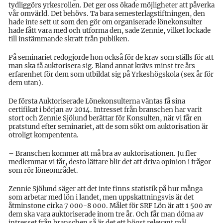
tydliggörs yrkesrollen. Det ger oss ökade möjligheter att påverka
vår omvärld. Det behövs. Ta bara semesterlagstiftningen, den
hade inte sett ut som den gör om organiserade lönekonsulter
hade fått vara med och utforma den, sade Zennie, vilket lockade
till instämmande skratt från publiken.
På seminariet redogjorde hon också för de krav som ställs för att
man ska få auktorisera sig. Bland annat krävs minst tre års
erfarenhet för dem som utbildat sig på Yrkeshögskola (sex år för
dem utan).
De första Auktoriserade Lönekonsulterna väntas få sina
certifikat i början av 2014. Intresset från branschen har varit
stort och Zennie Sjölund berättar för Konsulten, när vi får en
pratstund efter seminariet, att de som sökt om auktorisation är
otroligt kompententa.
– Branschen kommer att må bra av auktorisationen. Ju fler
medlemmar vi får, desto lättare blir det att driva opinion i frågor
som rör löneområdet.
Zennie Sjölund säger att det inte finns statistik på hur många
som arbetar med lön i landet, men uppskattningsvis är det
åtminstone cirka 7 000-8 000. Målet för SRF Lön är att 1 500 av
dem ska vara auktoriserade inom tre år. Och får man döma av
intresset från branschen så är det ett högst relevant mål.