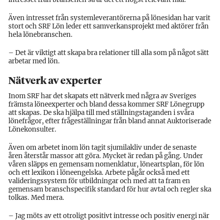
Även intresset från systemleverantörerna på lönesidan har varit
stort och SRF Lön leder ett samverkansprojekt med aktörer från
hela lönebranschen.
– Det är viktigt att skapa bra relationer till alla som på något sätt
arbetar med lön.
Nätverk av experter
Inom SRF har det skapats ett nätverk med några av Sveriges
främsta löneexperter och bland dessa kommer SRF Lönegrupp
att skapas. De ska hjälpa till med ställningstaganden i svåra
lönefrågor, efter frågeställningar från bland annat Auktoriserade
Lönekonsulter.
Även om arbetet inom lön tagit sjumilakliv under de senaste
åren återstår massor att göra. Mycket är redan på gång. Under
våren släpps en gemensam nomenklatur, löneartsplan, för lön
och ett lexikon i löneengelska. Arbete pågår också med ett
valideringssystem för utbildningar och med att ta fram en
gemensam branschspecifik standard för hur avtal och regler ska
tolkas. Med mera.
– Jag möts av ett otroligt positivt intresse och positiv energi när