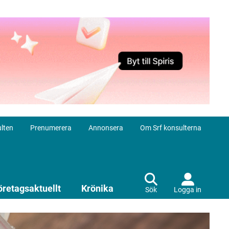
lten
Prenumerera
Annonsera
Om Srf konsulterna
öretagsaktuellt
Krönika
Sök
Logga in