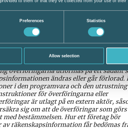
 provided to them or that they’ve collected from your use of their
Preferences
Statistics
går följande:
l bl.a. tekniska metoder och organisatori
e lydelsen tydliggörs det att det företag v
Allow selection
ar för att såväl de tekniska lösningarna f
g överföringarna utformas på ett sådant s
apsinformationen ändras eller går förlorad.
oner i den programvara och den utrustnin
nstruktioner för överföringarna eller
rföringar är utlagt på en extern aktör, så
rsäkra sig om att de överföringar som görs
et med bestämmelsen. Hur ett företag bör
 av räkenskapsinformation får bedömas frå