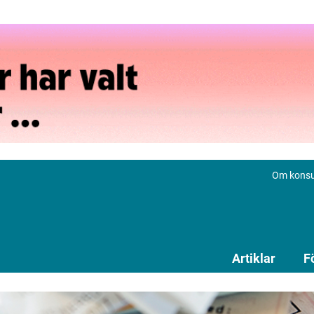
Om konsu
Artiklar
F