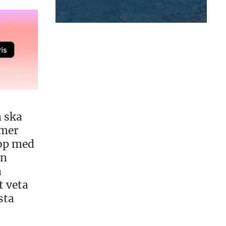
 ska
mmer
rop med
en
a
t veta
sta