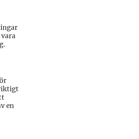
ningar
 vara
g.
för
iktigt
tt
av en