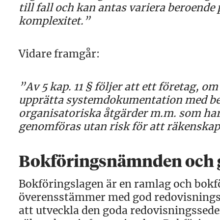
till fall och kan antas variera beroend
komplexitet.”
Vidare framgår:
”Av 5 kap. 11 § följer att ett företag, o
upprätta systemdokumentation med bes
organisatoriska åtgärder m.m. som har 
genomföras utan risk för att räkenskap
Bokföringsnämnden och 
Bokföringslagen är en ramlag och bokfö
överensstämmer med god redovisnings
att utveckla den goda redovisningsseden