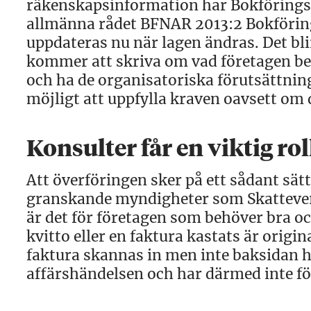
räkenskapsinformation har Bokföringsn
allmänna rådet BFNAR 2013:2 Bokförin
uppdateras nu när lagen ändras. Det bl
kommer att skriva om vad företagen beh
och ha de organisatoriska förutsättninga
möjligt att uppfylla kraven oavsett om de
Konsulter får en viktig rol
Att överföringen sker på ett sådant sätt 
granskande myndigheter som Skattever
är det för företagen som behöver bra oc
kvitto eller en faktura kastats är origi
faktura skannas in men inte baksidan ha
affärshändelsen och har därmed inte fö