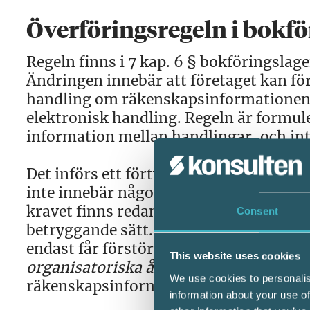
Överföringsregeln i bokf
Regeln finns i 7 kap. 6 § bokföringslag
Ändringen innebär att företaget kan fö
handling om räkenskapsinformationen ö
elektronisk handling. Regeln är formule
information mellan handlingar, och int
Det införs ett förtydligande om att ha
inte innebär någon risk att räkenskaps
kravet finns redan i dag men är då utry
Consent
betryggande sätt. I den föreslagna ändr
endast får förstöras
”om överföringen m
This website uses cookies
organisatoriska åtgärder och övriga o
We use cookies to personalis
räkenskapsinformationen förändras ell
information about your use of