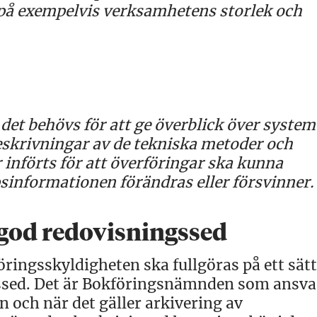
e på exempelvis verksamhetens storlek och
m det behövs för att ge överblick över system
krivningar av de tekniska metoder och
införts för att överföringar ska kunna
sinformationen förändras eller försvinner.
god redovisningssed
ringsskyldigheten ska fullgöras på ett sät
sed. Det är Bokföringsnämnden som ansvar
 och när det gäller arkivering av