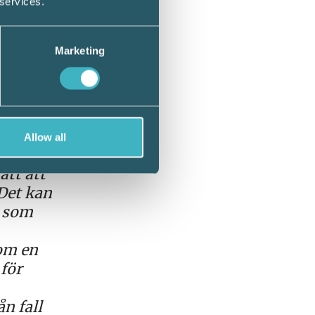
 services.
Marketing
ska
ars
Allow all
ör
ätt att
 Det kan
g som
som en
 för
n fall