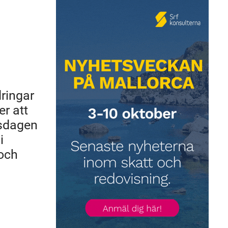
ringar
r att
iksdagen
i
 och