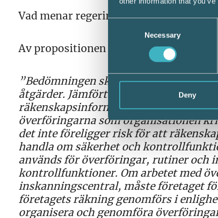
other information that you’ve
Vad menar regeringen med det?
Consent
Necessary
Selection
Av propositionen (sidorna 43–45) fram
”Bedömningen ska göras med hänsyn til
åtgärder. Jämfört med den hittillsvarand
Deny
räkenskapsinformation det gäller ansvar
överföringarna som organisationen krin
det inte föreligger risk för att räkensk
handla om säkerhet och kontrollfunkti
används för överföringar, rutiner och i
kontrollfunktioner. Om arbetet med öve
inskanningscentral, måste företaget fö
företagets räkning genomförs i enligh
organisera och genomföra överföringar