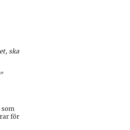
et, ska
”
t som
ar för