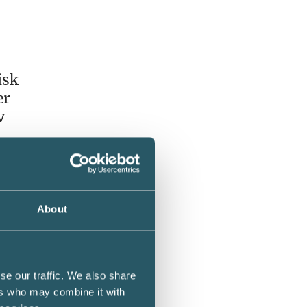
isk
er
v
ngen
et
About
arna
se our traffic. We also share
ers who may combine it with