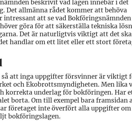
ämnden beskrivit vad lagen innebär i det
g. Det allmänna rådet kommer att behöva
ir intressant att se vad Bokföringsnämnden
över göra för att säkerställa tekniska lös
rna. Det är naturligtvis viktigt att det ska
t handlar om ett litet eller ett stort företa
l
så att inga uppgifter försvinner är viktigt 
ket och Ekobrottsmyndigheten. Men lika v
h korrekta underlag för bokföringen. Har e
nalet borta. Om till exempel bara framsidan 
r företaget inte överfört alla uppgifter om
ljt bokföringslagen.