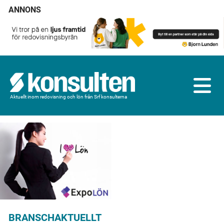
ANNONS
Aktuellt inom redovisning och lön från Srf konsulterna
BRANSCHAKTUELLT