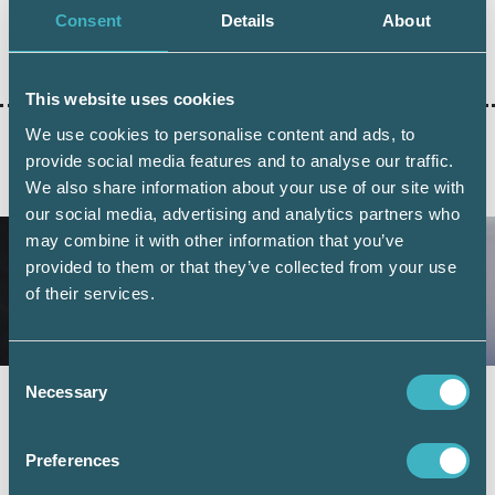
Consent
Details
About
Dela:
This website uses cookies
We use cookies to personalise content and ads, to
provide social media features and to analyse our traffic.
AKTUELLA ARTIKLAR
We also share information about your use of our site with
our social media, advertising and analytics partners who
may combine it with other information that you’ve
provided to them or that they’ve collected from your use
of their services.
Consent
Necessary
Selection
Fler företag väljer digital årsredovisning –
redovisningskonsulterna bidrar till
utvecklingen
Preferences
6 juli 2026