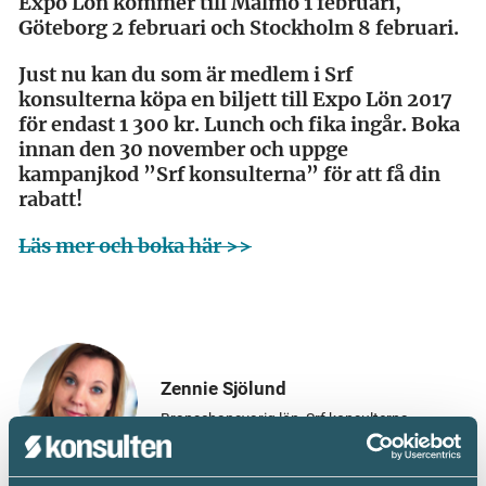
Expo Lön kommer till Malmö 1 februari,
Göteborg 2 februari och Stockholm 8 februari.
Just nu kan du som är medlem i Srf
konsulterna köpa en biljett till Expo Lön 2017
för endast 1 300 kr. Lunch och fika ingår. Boka
innan den 30 november och uppge
kampanjkod ”Srf konsulterna” för att få din
rabatt!
Läs mer och boka här >>
Zennie Sjölund
Branschansvarig lön, Srf konsulterna