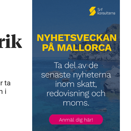
rik
r ta
n i