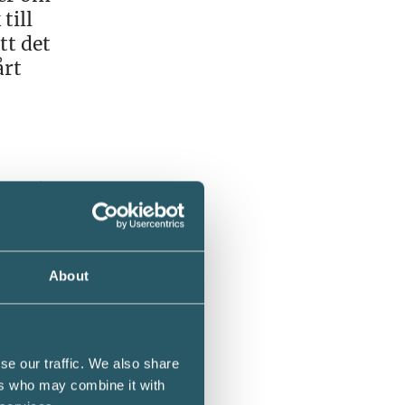
till
tt det
årt
e räds
g ur
About
 och
anschen,
 snabbt
se our traffic. We also share
 här
ers who may combine it with
vi ser