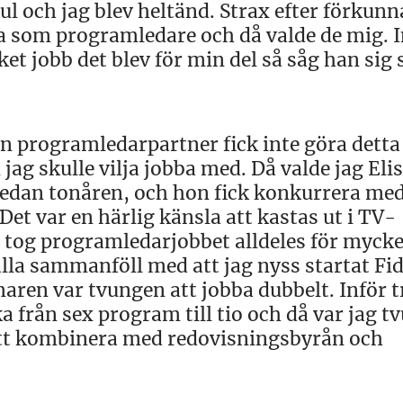
kul och jag blev heltänd. Strax efter förkun
na som programledare och då valde de mig. I
et jobb det blev för min del så såg han sig
n programledarpartner fick inte göra detta 
 jag skulle vilja jobba med. Då valde jag Eli
sedan tonåren, och hon fick konkurrera med
et var en härlig känsla att kastas ut i TV-
 tog programledarjobbet alldeles för mycket
lla sammanföll med att jag nyss startat Fid
aren var tvungen att jobba dubbelt. Inför t
 från sex program till tio och då var jag t
e att kombinera med redovisningsbyrån och