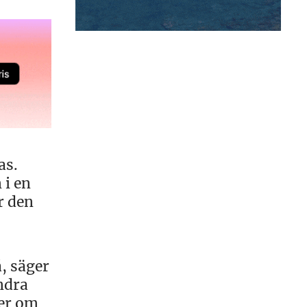
as.
 i en
r den
, säger
andra
ler om