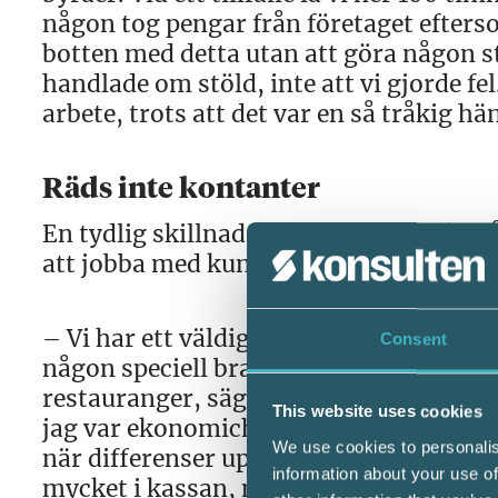
någon tog pengar från företaget efterso
botten med detta utan att göra någon st
handlade om stöld, inte att vi gjorde fe
arbete, trots att det var en så tråkig hä
Räds inte kontanter
En tydlig skillnad mellan Fidelis och m
att jobba med kunder i kontanthandels
– Vi har ett väldigt varierat kundunde
Consent
någon speciell bransch. Däremot gillar
restauranger, säger Lasse. Kanske beror
This website uses cookies
jag var ekonomichef på Sturehof under 
We use cookies to personalis
när differenser uppstår och kan säga ti
information about your use of
mycket i kassan, något som kunden så kl