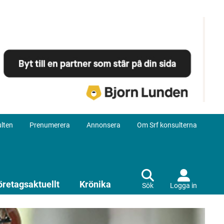
lten
Prenumerera
Annonsera
Om Srf konsulterna
öretagsaktuellt
Krönika
Sök
Logga in