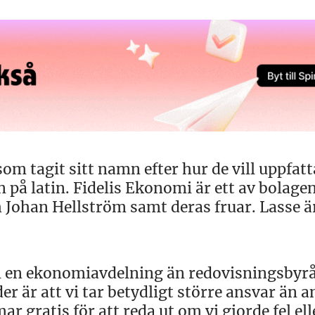
m tagit sitt namn efter hur de vill uppfatt
n på latin. Fidelis Ekonomi är ett av bolagen
 Johan Hellström samt deras fruar. Lasse ä
om en ekonomiavdelning än redovisningsbyrå
er är att vi tar betydligt större ansvar än 
mmar gratis för att reda ut om vi gjorde fel el