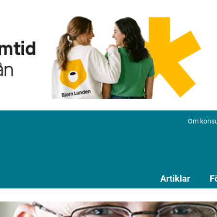
Om konsu
Artiklar
F