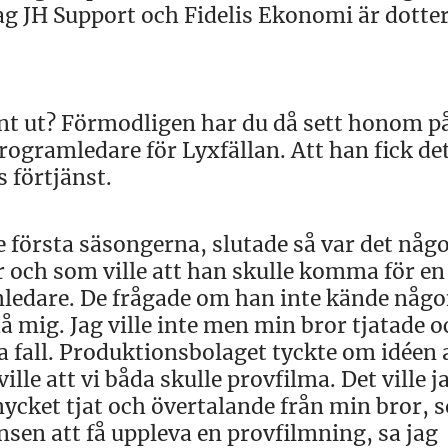
g JH Support och Fidelis Ekonomi är dotte
ant ut? Förmodligen har du då sett honom p
ogramledare för Lyxfällan. Att han fick de
 förtjänst.
 första säsongerna, slutade så var det någo
och som ville att han skulle komma för en
amledare. De frågade om han inte kände någ
ig. Jag ville inte men min bror tjatade o
a fall. Produktionsbolaget tyckte om idéen a
le att vi båda skulle provfilma. Det ville j
mycket tjat och övertalande från min bror, 
nsen att få uppleva en provfilmning, sa jag