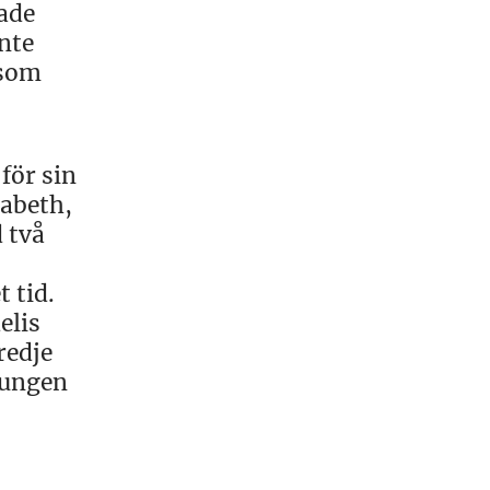
nade
nte
 som
för sin
sabeth,
 två
 tid.
elis
redje
vungen