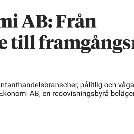
mi AB: Från
 till framgångs
ontanthandelsbranscher, pålitlig och våga
is Ekonomi AB, en redovisningsbyrå beläge