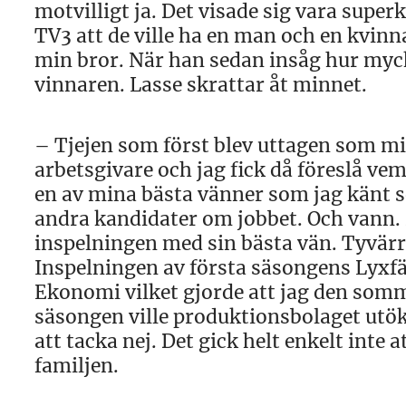
motvilligt ja. Det visade sig vara super
TV3 att de ville ha en man och en kvin
min bror. När han sedan insåg hur myck
vinnaren. Lasse skrattar åt minnet.
– Tjejen som först blev uttagen som mi
arbetsgivare och jag fick då föreslå vem
en av mina bästa vänner som jag känt 
andra kandidater om jobbet. Och vann. D
inspelningen med sin bästa vän. Tyvärr
Inspelningen av första säsongens Lyxfä
Ekonomi vilket gjorde att jag den somm
säsongen ville produktionsbolaget utöka
att tacka nej. Det gick helt enkelt int
familjen.