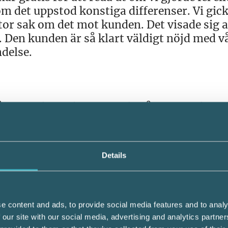
m det uppstod konstiga differenser. Vi gick 
or sak om det mot kunden. Det visade sig a
l. Den kunden är så klart väldigt nöjd med v
ndelse.
ånga andra redovisningsbyråer är att de int
branscher.
rlag och jobbar inte övervägande med företa
Details
 vi företag med kontanthandel som butiker
 det på att jag själv jobbat i restaurangbr
några år, och känner branschen väl. Vi ser
e content and ads, to provide social media features and to analy
ll kunden att just den dagen försvann det så
 our site with our social media, advertising and analytics partn
art uppskattar. En del av vår styrka är att 