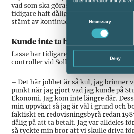
other information that you’ve
vad som ska göras utan att kunden beh
tidigare haft dåliga relationer med sin
Consent
stämt av kontinuerligt.
Necessary
Selection
Kunde inte ta betalt
Lasse har tidigare jobbat som ekonomic
Deny
controller vid Sollentuna kommun. Var
– Det här jobbet är så kul, jag brinner 
punkt när jag gjort vad jag kunde på St
Ekonomi. Jag kom inte längre där. Dessu
min uppväxt så jag är väl i grund och b
faktiskt en redovisningsbyrå redan 1987
dålig på att ta betalt. Jag var alldeles f
så tyckte min bror att vi skulle driva f