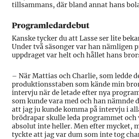
tillsammans, där bland annat hans bola
Programledardebut
Kanske tycker du att Lasse ser lite bek
Under två säsonger var han nämligen pr
uppdraget var helt och hållet hans brors
– När Mattias och Charlie, som ledde de
produktionsstaben som kände min bror 
intervju när de letade efter nya progr
som kunde vara med och han nämnde då m
att jag ju kunde komma på intervju i all
brödrapar skulle leda programmet och vil
absolut inte heller. Men efter mycket, 
tyckte att jag var dum som inte tog cha