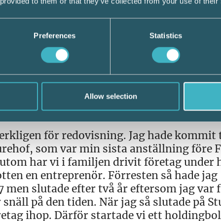
 provided to them or that they’ve collected from your use of their
över be oss. Våra mest nöjda kunder är de 
 redovisningsbyrå, där man kanske slarvat o
Preferences
Statistics
hef i en mängd olika branscher och en tid
Allow selection
för startade han då redovisningsbyrå?
verkligen för redovisning. Jag hade kommit t
urehof, som var min sista anställning före F
tom har vi i familjen drivit företag under 
otten en entreprenör. Förresten så hade jag
 men slutade efter två år eftersom jag var 
ör snäll på den tiden. När jag så slutade på S
öretag ihop. Därför startade vi ett holdingbo