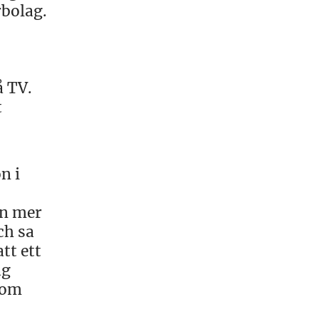
rbolag.
å TV.
t
n i
on mer
ch sa
tt ett
ag
som