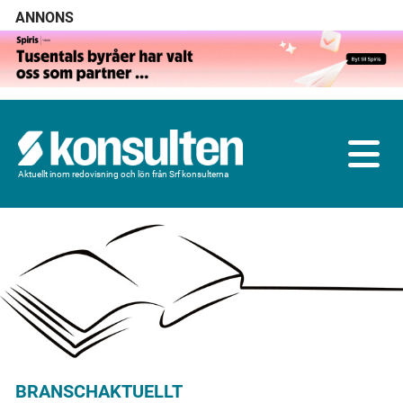
ANNONS
Aktuellt inom redovisning och lön från Srf konsulterna
BRANSCHAKTUELLT