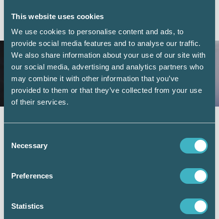
This website uses cookies
AKTUELLA ARTIKLAR
We use cookies to personalise content and ads, to
provide social media features and to analyse our traffic.
We also share information about your use of our site with
our social media, advertising and analytics partners who
may combine it with other information that you’ve
provided to them or that they’ve collected from your use
of their services.
Fler företag väljer digital årsredovisning –
redovisningskonsulterna bidrar till
Consent
utvecklingen
Necessary
Selection
6 juli 2026
Digital inlämning av årsredovisningar fortsätter att öka.
Preferences
Under juni 2026 sattes ett nytt rekord när 101 126 företag
lämnade in sin årsredovisning digitalt – första gången
antalet överstiger 100 000 under en månad. Samtidigt
Statistics
visar ny statistik från Bolagsverket att digital inlämning