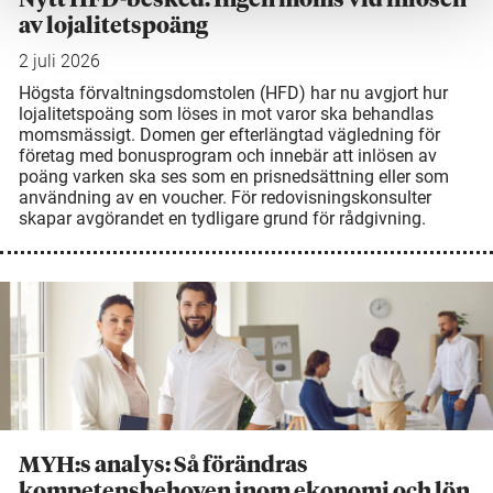
av lojalitetspoäng
2 juli 2026
Högsta förvaltningsdomstolen (HFD) har nu avgjort hur
lojalitetspoäng som löses in mot varor ska behandlas
momsmässigt. Domen ger efterlängtad vägledning för
företag med bonusprogram och innebär att inlösen av
poäng varken ska ses som en prisnedsättning eller som
användning av en voucher. För redovisningskonsulter
skapar avgörandet en tydligare grund för rådgivning.
MYH:s analys: Så förändras
kompetensbehoven inom ekonomi och lön