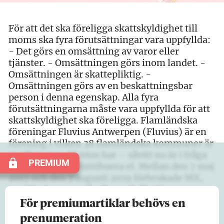
För att det ska föreligga skattskyldighet till
moms ska fyra förutsättningar vara uppfyllda:
- Det görs en omsättning av varor eller
tjänster. - Omsättningen görs inom landet. -
Omsättningen är skattepliktig. -
Omsättningen görs av en beskattningsbar
person i denna egenskap. Alla fyra
förutsättningarna måste vara uppfyllda för att
skattskyldighet ska föreligga. Flamländska
föreningar Fluvius Antwerpen (Fluvius) är en
förening i vilken 38 flamländska kommuner är
medlemmar. Fluvius har – såvitt nu är i fråga
PREMIUM
– i uppdrag att distribuera el. Mellan den 7 maj
2017 och den 7 augusti 2019 förbrukade MX,
en privatperson, olagligen el. Fluvius
upptäckte den…
För premiumartiklar behövs en
prenumeration