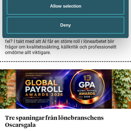
Allow selection
ansvarar när något blir fel?
16 juni 2026
AI kan beräkna semesterlön, generera
Deny
arbetsgivardeklarationer och sammanfatta regelverk på
några sekunder. Men vem bär ansvaret när systemen gör
fel? I takt med att AI får en större roll i lönearbetet blir
frågor om kvalitetssäkring, källkritik och professionellt
omdöme allt viktigare.
Tre spaningar från lönebranschens
Oscarsgala