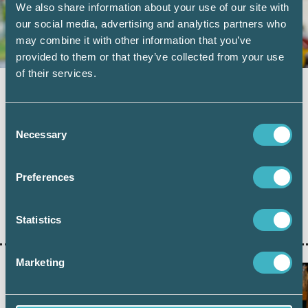
We also share information about your use of our site with
our social media, advertising and analytics partners who
may combine it with other information that you’ve
provided to them or that they’ve collected from your use
of their services.
Vad kan friskvårdsbidraget användas till?
8 juni 2026
Consent
Arbetsgivare kan erbjuda sina anställda ett
Necessary
Selection
friskvårdsbidrag, men det finns några saker att tänka på
för att bidraget ska vara skattefritt. Nyligen avgjorde
Högsta förvaltningsdomstolen (HFD) frågan om en
Preferences
anställd kunde köpa en konsertbiljett för sitt
friskvårdsbidrag och om det kunde ses som en skattefri
personalförmån. Vad kan egentligen en anställd använda
Statistics
sitt friskvårdsbidrag till? I den här artikeln får du veta mer.
Marketing