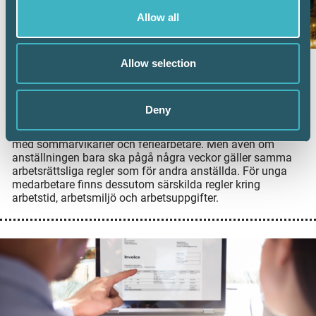
Allow all
Allow selection
Anställa sommarvikarier? Det här behöver
du ha koll på
Deny
8 juni 2026
Många företag förstärker bemanningen under sommaren
med sommarvikarier och feriearbetare. Men även om
anställningen bara ska pågå några veckor gäller samma
arbetsrättsliga regler som för andra anställda. För unga
medarbetare finns dessutom särskilda regler kring
arbetstid, arbetsmiljö och arbetsuppgifter.