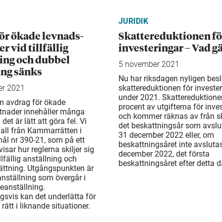
JURIDIK
ör ökade levnads­
Skattereduktionen fö
r vid tillfällig
investeringar – Vad gä
ning och dubbel
5 november 2021
ing sänks
Nu har riksdagen nyligen bes
er 2021
skattereduktionen för investe
under 2021. Skattereduktionen
m avdrag för ökade
procent av utgifterna för inve
tnader innehåller många
och kommer räknas av från sk
 det är lätt att göra fel. Vi
det beskattningsår som avslu
 fall från Kammarrätten i
31 december 2022 eller, om
ål nr 390-21, som på ett
beskattningsåret inte avsluta
 visar hur reglerna skiljer sig
december 2022, det första
llfällig anställning och
beskattningsåret efter detta 
ättning. Utgångspunkten är
anställning som övergår i
re­anställning.
svis kan det underlätta för
a rätt i liknande situationer.