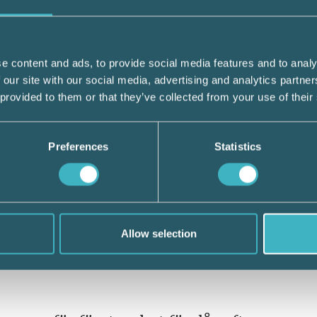
dömas för bokföringsbrott på grund av att 
gets bokföringsskyldighet genom att inte u
e content and ads, to provide social media features and to analy
agaren begärde även att bolaget skulle ålägg
 our site with our social media, advertising and analytics partn
 provided to them or that they’ve collected from your use of their
ringsbrott. Eftersom förseningen översteg
Preferences
Statistics
tten, inte bedömas som ringa. Påföljden be
ter. Tingsrätten ansåg dock att det i detta f
öretagsboten.
Allow selection
 Hovrätten för västra Sverige.