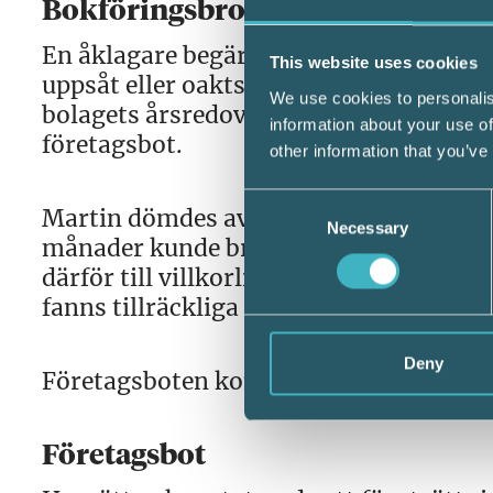
Bokföringsbrott
En åklagare begärde att Martin skulle 
This website uses cookies
uppsåt eller oaktsamhet åsidosatt bola
We use cookies to personalis
bolagets årsredovisning i rätt tid. Åkl
information about your use of
företagsbot.
other information that you’ve
Consent
Martin dömdes av tingsrätten för bokfö
Necessary
Selection
månader kunde brottet, enligt tingsrä
därför till villkorlig dom och 40 dagsbö
fanns tillräckliga skäl för att efterge f
Deny
Företagsboten kom därför att prövas av
Företagsbot