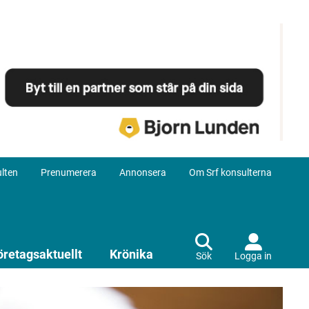
lten
Prenumerera
Annonsera
Om Srf konsulterna
öretagsaktuellt
Krönika
Sök
Logga in