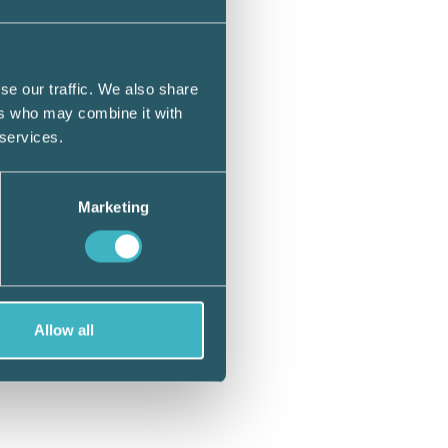
han av
pprätta
se our traffic. We also share
as en
ers who may combine it with
 services.
 tre
Marketing
stämdes
all
Allow all