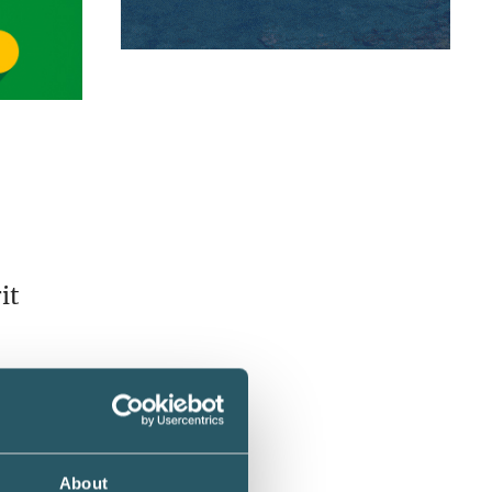
it
en
About