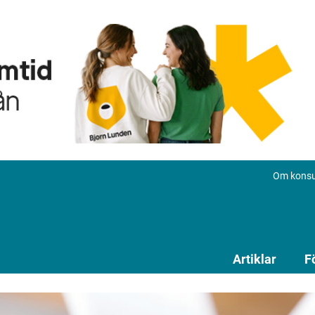
Om konsu
Artiklar
F