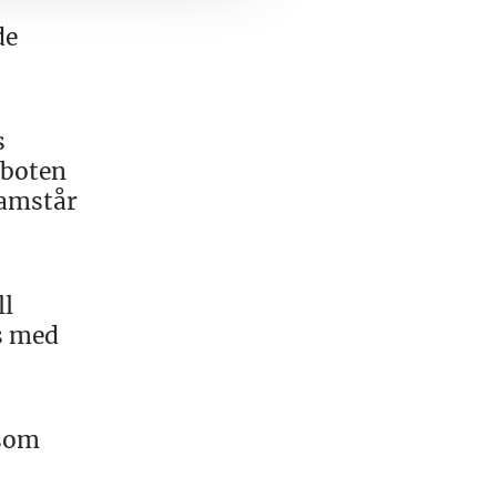
de
s
sboten
ramstår
ll
ts med
 som