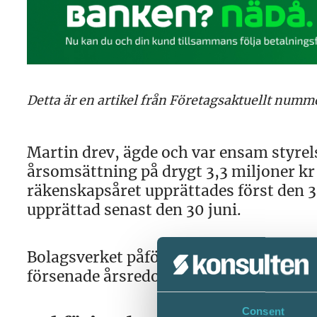
Detta är en artikel från Företagsaktuellt numm
Martin drev, ägde och var ensam styrels
årsomsättning på drygt 3,3 miljoner kr
räkenskapsåret upprättades först den 3
upprättad senast den 30 juni.
Bolagsverket påförde bolaget försenings
försenade årsredovisningen.
Consent