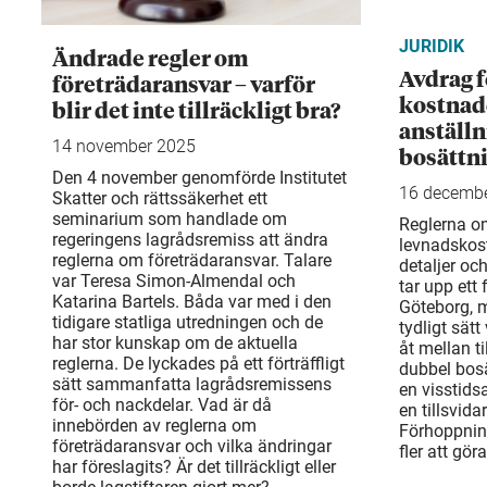
JURIDIK
Ändrade regler om
Avdrag f
företrädaransvar – varför
kostnade
blir det inte tillräckligt bra?
anställ
14 november 2025
bosättn
Den 4 november genomförde Institutet
16 decemb
Skatter och rättssäkerhet ett
seminarium som handlade om
Reglerna o
regeringens lagrådsremiss att ändra
levnadskos
reglerna om företrädaransvar. Talare
detaljer och
var Teresa Simon-Almendal och
tar upp ett
Katarina Bartels. Båda var med i den
Göteborg, m
tidigare statliga utredningen och de
tydligt sätt
har stor kunskap om de aktuella
åt mellan ti
reglerna. De lyckades på ett förträffligt
dubbel bo­s
sätt sammanfatta lagrådsremissens
en visstids
för- och nackdelar. Vad är då
en tillsvida
innebörden av reglerna om
Förhoppning
företrädaransvar och vilka ändringar
fler att gör
har föreslagits? Är det tillräckligt eller