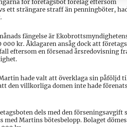
ngarna för företagsbot förelåg eftersom
evs ett strängare straff än penningböter, ha
.
 månads fängelse är Ekobrottsmyndigheten
0 000 kr. Åklagaren ansåg dock att företag
 fall eftersom en försenad årsredovisning f
ighet.
rtin hade valt att överklaga sin påföljd ti
t att den villkorliga domen inte hade förena
öretagsboten dels med den förseningsavgift
dels med Martins bötesbelopp. Bolaget dömes