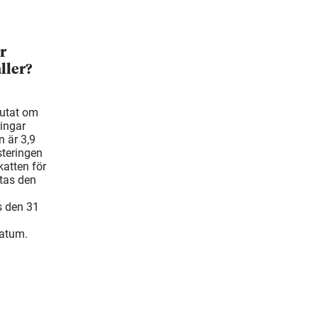
r
ller?
lutat om
ringar
 är 3,9
steringen
atten för
tas den
s den 31
datum.