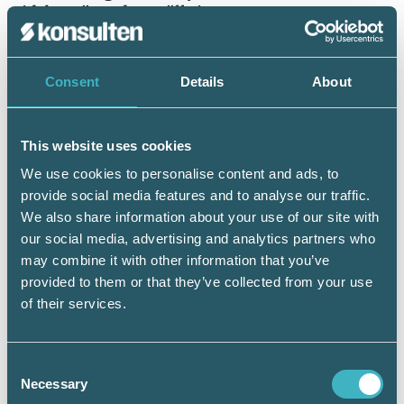
tidsbegränsad anställning
Omvandling till fast anställning
Viktigt som företagare att vara medveten om
Consent
Details
About
är att när en person har varit anställd i två år
som allmänt visstidsanställd eller vikarie
övergår den till en tillsvidare anställning. Vid
This website uses cookies
beräkning av tvåårsperioden räknas allmän
We use cookies to personalise content and ads, to
visstidsanställning för sig och vikariat för sig.
provide social media features and to analyse our traffic.
We also share information about your use of our site with
Exempel
our social media, advertising and analytics partners who
En person är först anställd med en
may combine it with other information that you’ve
tidsbegränsad anställning i form av allmän
provided to them or that they’ve collected from your use
visstidsanställning i 1½ år. Sedan får personen
of their services.
en anställning som vikarie i 1½ år på samma
arbetsplats. Dessa anställningar räknas inte
ihop. Får personen seden en förlängning på
Consent
vikariatet med ett år, då kommer
Necessary
anställningen att övergå till en
Selection