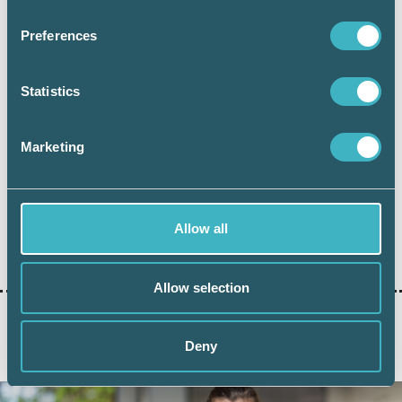
tillsvidareanställning efter sex månader.
Preferences
Statistics
Zennie Sjölund
Marketing
Branschansvarig lön, Srf konsulterna
Allow all
Dela:
Allow selection
Deny
AKTUELLA ARTIKLAR