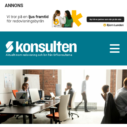
ANNONS
Aktuellt inom redovisning och lön från Srf konsulterna