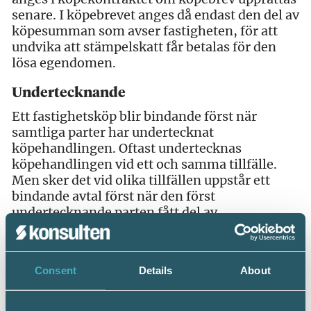
senare. I köpebrevet anges då endast den del av
köpesumman som avser fastigheten, för att
undvika att stämpelskatt får betalas för den
lösa egendomen.
Undertecknande
Ett fastighetsköp blir bindande först när
samtliga parter har undertecknat
köpehandlingen. Oftast undertecknas
köpehandlingen vid ett och samma tillfälle.
Men sker det vid olika tillfällen uppstår ett
bindande avtal först när den först
undertecknande parten fått del av
köpehandlingen som är undertecknad av den
sist undertecknande parten.
Consent
Details
About
Svävande villkor
Det är tillåtet med villkorade köp. Det kan till