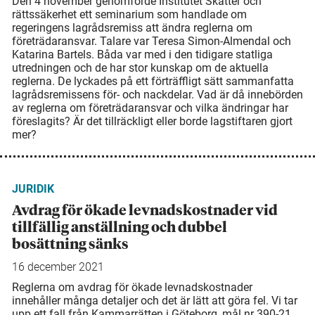
Den 4 november genomförde Institutet Skatter och
rättssäkerhet ett seminarium som handlade om
regeringens lagrådsremiss att ändra reglerna om
företrädaransvar. Talare var Teresa Simon-Almendal och
Katarina Bartels. Båda var med i den tidigare statliga
utredningen och de har stor kunskap om de aktuella
reglerna. De lyckades på ett förträffligt sätt sammanfatta
lagrådsremissens för- och nackdelar. Vad är då innebörden
av reglerna om företrädaransvar och vilka ändringar har
föreslagits? Är det tillräckligt eller borde lagstiftaren gjort
mer?
JURIDIK
Avdrag för ökade levnads­kostnader vid
tillfällig anställning och dubbel
bosättning sänks
16 december 2021
Reglerna om avdrag för ökade levnadskostnader
innehåller många detaljer och det är lätt att göra fel. Vi tar
upp ett fall från Kammarrätten i Göteborg, mål nr 390-21,