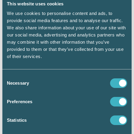
exempel vara nödvändigt för en köpare att hon
This website uses cookies
får sin egen fastighet såld för att ha råd att
We use cookies to personalise content and ads, to
köpa den nya. I sådana fall kan köpet villkoras
provide social media features and to analyse our traffic.
på så vis att det bara gäller om köparen lyckas
We also share information about your use of our site with
sälja. Köpet får dock inte göras beroende av
sådant villkor under längre tid än två år från
our social media, advertising and analytics partners who
den dag då köpehandlingen upprättades.
may combine it with other information that you’ve
Saknas en uttrycklig bestämmelse i
provided to them or that they’ve collected from your use
köpehandlingen om hur länge villkoret ska
of their services.
gälla, anses det gälla i två år. Om parterna
däremot avtalat om längre tid än två år, är
köpet ogiltigt.
Consent
Necessary
Selection
Parterna kan också komma överens om att
köparen inte får sälja fastigheten vidare eller
Preferences
upplåta panträtt eller nyttjanderätt i den. För
dessa avtalsklausuler gäller ingen tidsgräns.
Begränsningen i förfoganderätten antecknas i
Statistics
fastighetsregistret i samband med att köparen
ansöker om lagfart.