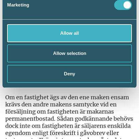
Marketing
I övrigt gäller inga särskilda formkrav för
säljarens och köparens överenskommelser för
att de ska vara giltiga. Men alla
överenskommelser bör tas med i
Allow all
köpekontraktet med tanke på bevisningen vid
en eventuell framtida tvist.
Allow selection
Andra formföreskrifter
Säljarens namnteckning ska bevittnas av två
Deny
vittnen. Om bevittning saknas blir inte avtalet
ogiltigt men lagfart för köparen kan försenas.
Om en fastighet ägs av den ene maken ensam
krävs den andre makens samtycke vid en
försäljning om fastigheten är makarnas
permanentbostad. Sådan godkännande behövs
dock inte om fastigheten är säljarens enskilda
egendom enligt föreskrift i gåvobrev eller