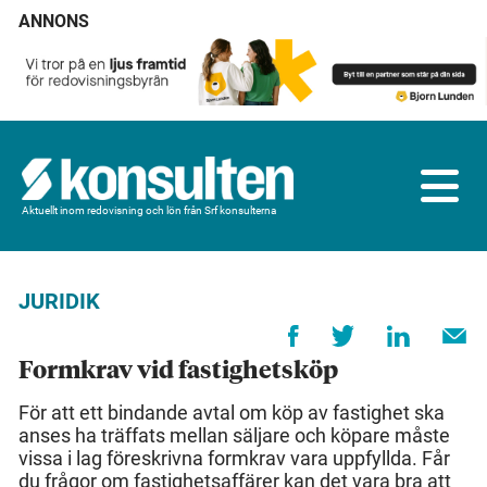
ANNONS
Aktuellt inom redovisning och lön från Srf konsulterna
JURIDIK
Formkrav vid fastighetsköp
För att ett bindande avtal om köp av fastighet ska
anses ha träffats mellan säljare och köpare måste
vissa i lag föreskrivna formkrav vara uppfyllda. Får
du frågor om fastighetsaffärer kan det vara bra att