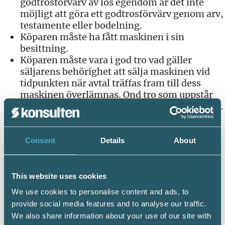
godtrosförvärv av lös egendom är det inte
möjligt att göra ett godtrosförvärv genom arv,
testamente eller bodelning.
Köparen måste ha fått maskinen i sin
besittning.
Köparen måste vara i god tro vad gäller
säljarens behörighet att sälja maskinen vid
tidpunkten när avtal träffas fram till dess
maskinen överlämnas. Ond tro som uppstår
därefter är inget hinder för ett godtrosförvärv.
God tro
Consent
Details
About
Lagen ställer följande krav på en godtroende
köpare:
This website uses cookies
”En förvärvare skall anses ha varit i god tro
endast om det är sannolikt att egendomens
We use cookies to personalise content and ads, to
beskaffenhet, de förhållanden under vilka den
provide social media features and to analyse our traffic.
utbjöds och omständigheterna i övrigt var
We also share information about your use of our site with
sådana att han inte borde ha misstänkt att