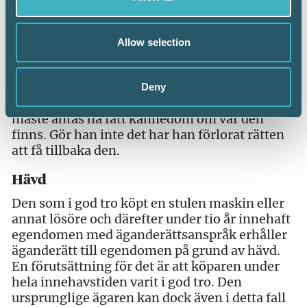
Den som blivit av med maskinen på grund av
att köparen gjort ett giltigt godtrosförvärv har
dock rätt att få tillbaka den mot lösen.
Allow selection
Lösenbeloppet motsvarar normalt köparens
utgifter för den köpta maskinen. Den som vill
lösa till sig maskinen ska kräva att få göra det
Deny
inom sex månader från det att han fick eller
måste antas ha fått kännedom om var den
finns. Gör han inte det har han förlorat rätten
att få tillbaka den.
Hävd
Den som i god tro köpt en stulen maskin eller
annat lösöre och därefter under tio år innehaft
egendomen med äganderättsanspråk erhåller
äganderätt till egendomen på grund av hävd.
En förutsättning för det är att köparen under
hela innehavstiden varit i god tro. Den
ursprunglige ägaren kan dock även i detta fall