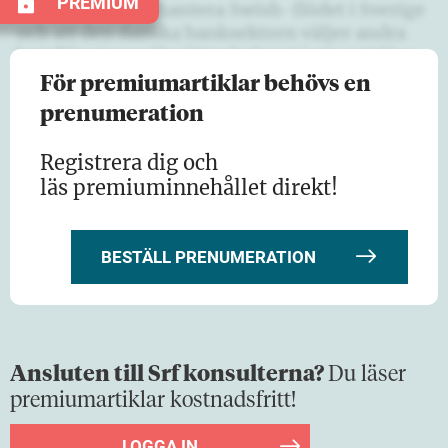
PREMIUM
att P27 inte ska hantera Swish-flödet i Sverige
och att den danska banksektorn väljer andra
betallösningar försätter bolaget i ett nytt läge.
…
För premiumartiklar behövs en
prenumeration
Registrera dig och
läs premiuminnehållet direkt!
BESTÄLL PRENUMERATION
Ansluten till Srf konsulterna?
Du läser
premiumartiklar kostnadsfritt!
LOGGA IN