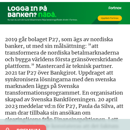
2019 går bolaget P27, som ägs av nordiska
banker, ut med sin målsättning: ”att
transformera de nordiska betalmarknaderna
och bygga världens första gränsöverskridande
plattform.” Mastercard är teknisk partner.
2021 tar P27 över Bankgirot. Uppdraget att
synkronisera lösningarna med den svenska
marknaden läggs på Svenska
transformationsprogrammet. En organisation
skapad av Svenska Bankföreningen. 20 april
2023 meddelar vd:n för P27, Paula da Silva, att
man drar tillbaka sin ansökan om
clearinglicens från Finansinspektionen. I ett
pressmeddelande konstateras att det faktum