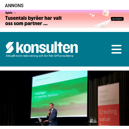
ANNONS
Aktuellt inom redovisning och lön från Srf konsulterna