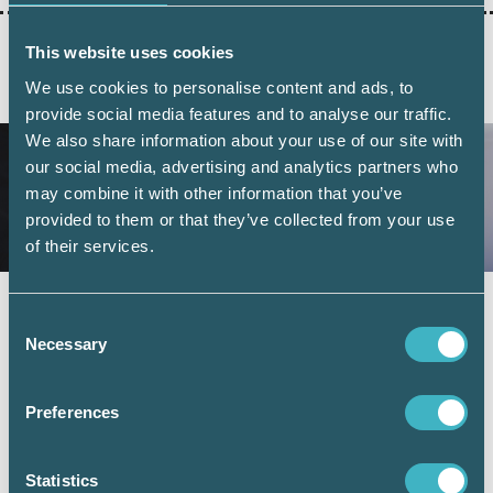
This website uses cookies
We use cookies to personalise content and ads, to
AKTUELLA ARTIKLAR
provide social media features and to analyse our traffic.
We also share information about your use of our site with
our social media, advertising and analytics partners who
may combine it with other information that you’ve
provided to them or that they’ve collected from your use
of their services.
Fler företag väljer digital årsredovisning –
Consent
redovisningskonsulterna bidrar till
Necessary
Selection
utvecklingen
6 juli 2026
Preferences
Digital inlämning av årsredovisningar fortsätter att öka.
Under juni 2026 sattes ett nytt rekord när 101 126 företag
lämnade in sin årsredovisning digitalt – första gången
Statistics
antalet överstiger 100 000 under en månad. Samtidigt