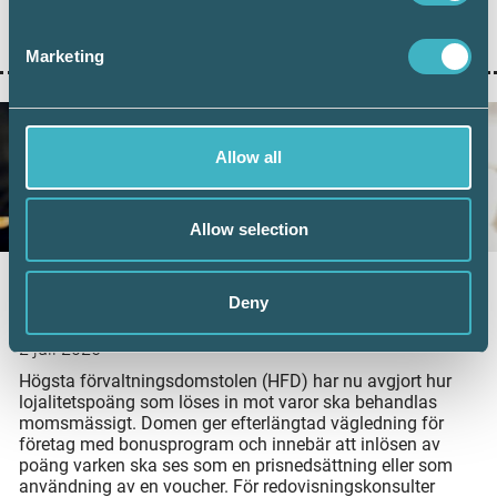
visar ny statistik från Bolagsverket att digital inlämning
ger färre kompletteringar och snabbare handläggning.
Marketing
Allow all
Allow selection
Nytt HFD-besked: Ingen moms vid inlösen
Deny
av lojalitetspoäng
2 juli 2026
Högsta förvaltningsdomstolen (HFD) har nu avgjort hur
lojalitetspoäng som löses in mot varor ska behandlas
momsmässigt. Domen ger efterlängtad vägledning för
företag med bonusprogram och innebär att inlösen av
poäng varken ska ses som en prisnedsättning eller som
användning av en voucher. För redovisningskonsulter