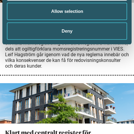
Allow selection
Momsregistrering hos Skatteverket – nya
regler från den 1 juli
4 juni 2026
Deny
Den 1 juli 2026 får Skatteverket utökade möjligheter dels
att neka momsregistrering och att avregistrera från moms,
dels att ogiltigförklara momsregistreringsnummer i VIES.
Leif Hagström går igenom vad de nya reglerna innebär och
vilka konsekvenser de kan få för redovisningskonsulter
och deras kunder.
Klart med centralt register för