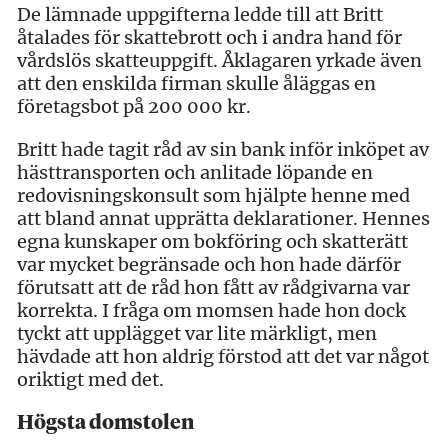
De lämnade uppgifterna ledde till att Britt
åtalades för skattebrott och i andra hand för
vårdslös skatteuppgift. Åklagaren yrkade även
att den enskilda firman skulle åläggas en
företagsbot på 200 000 kr.
Britt hade tagit råd av sin bank inför inköpet av
hästtransporten och anlitade löpande en
redovisningskonsult som hjälpte henne med
att bland annat upprätta deklarationer. Hennes
egna kunskaper om bokföring och skatterätt
var mycket begränsade och hon hade därför
förutsatt att de råd hon fått av rådgivarna var
korrekta. I fråga om momsen hade hon dock
tyckt att upplägget var lite märkligt, men
hävdade att hon aldrig förstod att det var något
oriktigt med det.
Högsta domstolen