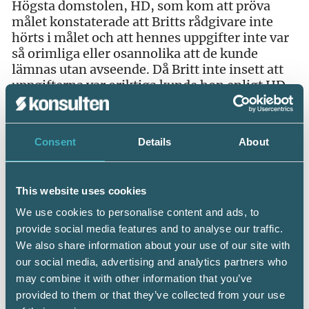
Högsta domstolen, HD, som kom att pröva
målet konstaterade att Britts rådgivare inte
hörts i målet och att hennes uppgifter inte var
så orimliga eller osannolika att de kunde
lämnas utan avseende. Då Britt inte insett att
uppgifterna var oriktiga kunde hon enligt HD
inte dömas för skattebrott.
HD ansåg att Britt varit oaktsam men
Consent
Details
About
utredningen i målet gav inget stöd för att hon
varit grovt oaktsam. Britt kunde därför inte
heller dömas för vårdslös skatteuppgift.
This website uses cookies
Därmed ogillades även yrkandet om
företagsbot.
We use cookies to personalise content and ads, to
provide social media features and to analyse our traffic.
Dom 2018-10-29, mål nr B 5612-17
We also share information about your use of our site with
our social media, advertising and analytics partners who
may combine it with other information that you’ve
provided to them or that they’ve collected from your use