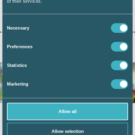
of their services.
Dela:
Consent
Necessary
Selection
Preferences
AKTUELLA ARTIKLAR
Statistics
Marketing
Allow all
Vad kan friskvårdsbidraget användas till?
8 juni 2026
Arbetsgivare kan erbjuda sina anställda ett
Allow selection