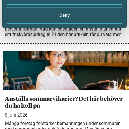
friskvårdsbidrag, men det finns några saker att tänka på
för att bidraget ska vara skattefritt. Nyligen avgjorde
Högsta förvaltningsdomstolen (HFD) frågan om en
Deny
anställd kunde köpa en konsertbiljett för sitt
friskvårdsbidrag och om det kunde ses som en skattefri
personalförmån. Vad kan egentligen en anställd använda
sitt friskvårdsbidrag till? I den här artikeln får du veta mer.
Anställa sommarvikarier? Det här behöver
du ha koll på
8 juni 2026
Många företag förstärker bemanningen under sommaren
med sommarvikarier och feriearbetare. Men även om