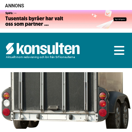
ANNONS
Aktuellt inom redovisning och lön från Srf konsulterna