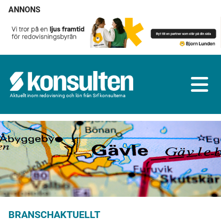
ANNONS
Aktuellt inom redovisning och lön från Srf konsulterna
BRANSCHAKTUELLT