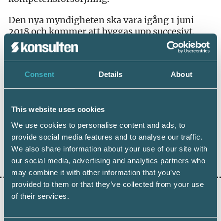
Den nya myndigheten ska vara igång 1 juni
2018 och kommer att byggas upp succesivt.
Fullt utbyggd år 2020 beräknas myndighetens
budget omfatta 35 miljoner kronor per år.
Källa: regeringen.se
Consent
Details
About
This website uses cookies
We use cookies to personalise content and ads, to
provide social media features and to analyse our traffic.
We also share information about your use of our site with
Dela:
our social media, advertising and analytics partners who
may combine it with other information that you’ve
provided to them or that they’ve collected from your use
of their services.
AKTUELLA ARTIKLAR