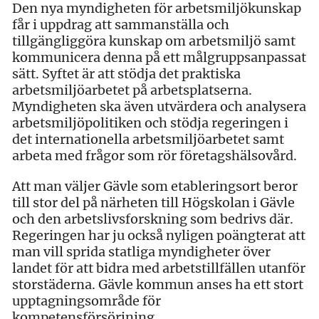
Den nya myndigheten för arbetsmiljökunskap
får i uppdrag att sammanställa och
tillgängliggöra kunskap om arbetsmiljö samt
kommunicera denna på ett målgruppsanpassat
sätt. Syftet är att stödja det praktiska
arbetsmiljöarbetet på arbetsplatserna.
Myndigheten ska även utvärdera och analysera
arbets­miljöpolitiken och stödja regeringen i
det internationella arbetsmiljöarbetet samt
arbeta med frågor som rör företagshälsovård.
Att man väljer Gävle som etableringsort beror
till stor del på närheten till Högskolan i Gävle
och den arbetslivsforskning som bedrivs där.
Regeringen har ju också nyligen poängterat att
man vill sprida statliga myndigheter över
landet för att bidra med arbetstillfällen utanför
storstäderna. Gävle kommun anses ha ett stort
upptagningsområde för
kompetensförsörjning.