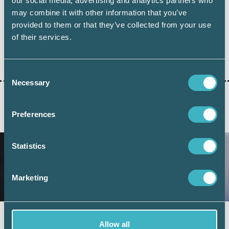
our social media, advertising and analytics partners who
Dela:
may combine it with other information that you’ve
provided to them or that they’ve collected from your use
of their services.
HÅLLBARHET
NSRS
SAMVERKAN
Consent
Necessary
Selection
Preferences
AKTUELLA ARTIKLAR
Statistics
Marketing
Fler företag väljer digital årsredovisning –
Allow all