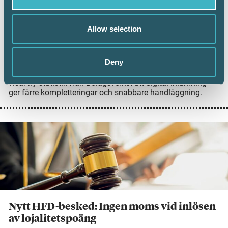
redovisningskonsulterna bidrar till
utvecklingen
Allow selection
6 juli 2026
Digital inlämning av årsredovisningar fortsätter att öka.
Under juni 2026 sattes ett nytt rekord när 101 126 företag
Deny
lämnade in sin årsredovisning digitalt – första gången
antalet överstiger 100 000 under en månad. Samtidigt
visar ny statistik från Bolagsverket att digital inlämning
ger färre kompletteringar och snabbare handläggning.
Nytt HFD-besked: Ingen moms vid inlösen
av lojalitetspoäng