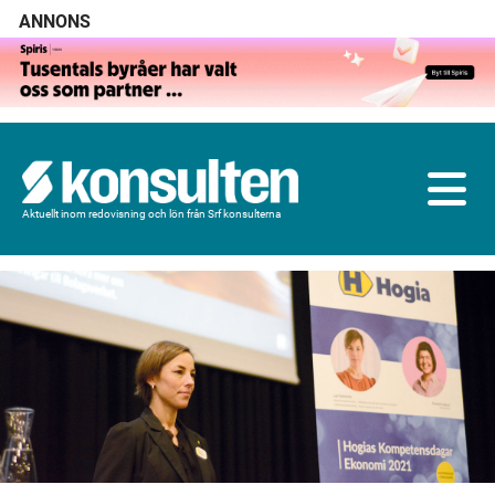
ANNONS
Aktuellt inom redovisning och lön från Srf konsulterna