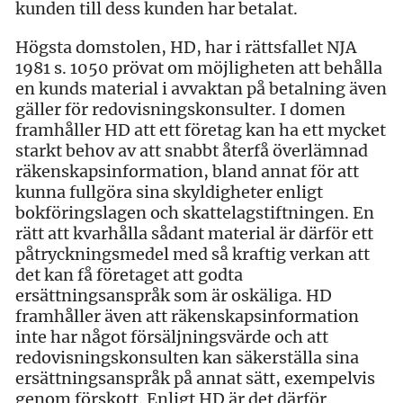
kunden till dess kunden har betalat.
Högsta domstolen, HD, har i rättsfallet NJA
1981 s. 1050 prövat om möjligheten att behålla
en kunds material i avvaktan på betalning även
gäller för redovisningskonsulter. I domen
framhåller HD att ett företag kan ha ett mycket
starkt behov av att snabbt återfå överlämnad
räkenskapsinformation, bland annat för att
kunna fullgöra sina skyldigheter enligt
bokföringslagen och skattelagstiftningen. En
rätt att kvarhålla sådant material är därför ett
påtryckningsmedel med så kraftig verkan att
det kan få företaget att godta
ersättningsanspråk som är oskäliga. HD
framhåller även att räkenskapsinformation
inte har något försäljningsvärde och att
redovisningskonsulten kan säkerställa sina
ersättningsanspråk på annat sätt, exempelvis
genom förskott. Enligt HD är det därför