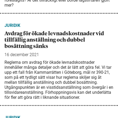
föreslagits? Är det tillräckligt eller borde lagstiftaren gjort
mer?
JURIDIK
Avdrag för ökade levnads­kostnader vid
tillfällig anställning och dubbel
bosättning sänks
16 december 2021
Reglerna om avdrag för ökade levnadskostnader
innehåller många detaljer och det är lätt att göra fel. Vi tar
upp ett fall från Kammarrätten i Göteborg, mål nr 390-21,
som på ett tydligt sätt visar hur reglerna skiljer sig åt
mellan tillfällig anställning och dubbel bo­sättning.
Utgångspunkten är en visstidsanställning som övergår i en
tillsvidare­anställning. Förhoppningsvis kan det underlätta
för fler att göra rätt i liknande situationer.
JURIDIK