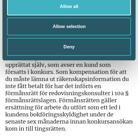
Allow all
Eftersom bokföringen har stor betydelse för
utredning av brott och återvinningsfrågor har
Konkursförvaltaren enligt 7 kapitlet 12 §
Allow selection
konkurslagen rätt att ta hand om allt som
ingår i en komplett bokföring enligt
bokföringslagen. Som redovisningskonsult är
Deny
du därför skyldig att lämna ut all
redovisningsinformation, även den du
upprättat själv, som avser en kund som
försatts i konkurs. Som kompensation för att
du måste lämna ut räkenskapsinformation du
inte fått betalt för har det införts en
förmånsrätt för redovisningskonsulter i 10a §
förmånsrättslagen. Förmånsrätten gäller
ersättning för arbete du utfört som ett led i
kundens bokföringsskyldighet under de
senaste sex månaderna innan konkursansökan
kom in till tingsrätten.