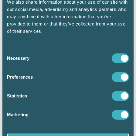
We also share information about your use of our site with
räkenskapsmaterial hos företaget samt hos
our social media, advertising and analytics partners who
andra där sådant material finns förvarat, till
may combine it with other information that you’ve
exempel hos dig som är företagets
provided to them or that they’ve collected from your use
redovisningskonsult.
of their services.
Skatteverket har även möjlighet att besluta om
revision för att inhämta uppgifter som är av
betydelse för kontroll av någon annan än den
Consent
som revideras, 41 kap. 2 § 2 st.
Necessary
Selection
skatteförfarandelagen. Genomförs en sådan
revision hos en redovisningsbyrå kan
Preferences
Skatteverket få tillgång till uppgifter om en
eller flera av byråns kunder.
Statistics
Konkursförvaltare
Om din kund försätts i konkurs ska
Marketing
konkursförvaltaren snarast ta hand om
räkenskapsinformation och andra handlingar
som rör konkursboet.