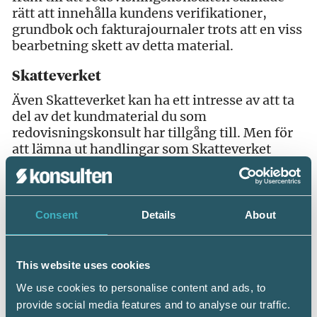
rätt att innehålla kundens verifikationer,
grundbok och fakturajournaler trots att en viss
bearbetning skett av detta material.
Skatteverket
Även Skatteverket kan ha ett intresse av att ta
del av det kundmaterial du som
redovisningskonsult har tillgång till. Men för
att lämna ut handlingar som Skatteverket
efterfrågar måste du normalt ha tillstånd till
det av företrädare för kundföretaget.
En skatte- eller avgiftsrevision som
Consent
Details
About
genomförs med stöd av skatteförfarandelagen
ska ske i samverkan. Om det reviderade
företaget inte medverkar kan Skatteverket
This website uses cookies
ansöka om bevissäkring hos
We use cookies to personalise content and ads, to
förvaltningsrätten. Ett beslut om bevissäkring
provide social media features and to analyse our traffic.
ger Skatteverket rätt att hämta