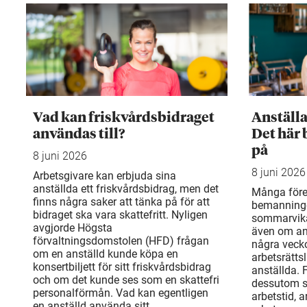
Vad kan friskvårdsbidraget
Anställ
användas till?
Det här 
på
8 juni 2026
8 juni 2026
Arbetsgivare kan erbjuda sina
anställda ett friskvårdsbidrag, men det
Många före
finns några saker att tänka på för att
bemanning
bidraget ska vara skattefritt. Nyligen
sommarvika
avgjorde Högsta
även om an
förvaltningsdomstolen (HFD) frågan
några veck
om en anställd kunde köpa en
arbetsrätts
konsertbiljett för sitt friskvårdsbidrag
anställda. 
och om det kunde ses som en skattefri
dessutom sä
personalförmån. Vad kan egentligen
arbetstid, 
en anställd använda sitt