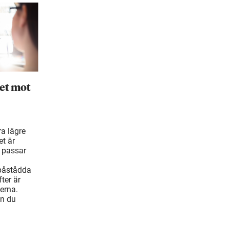
et mot
ra lägre
t är
 passar
 påstådda
ter är
erna.
an du