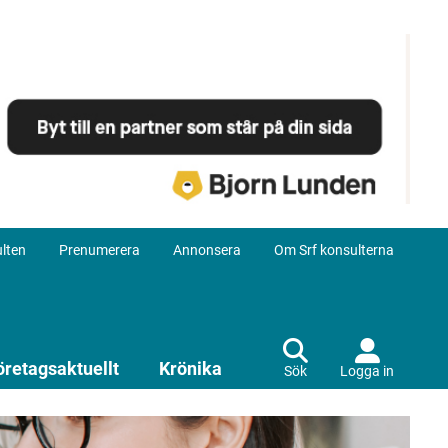
lten
Prenumerera
Annonsera
Om Srf konsulterna
öretagsaktuellt
Krönika
Sök
Logga in