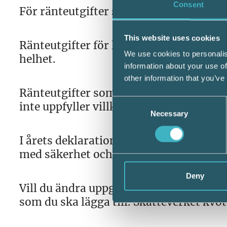
Consent
För ränteutgifter som har betalats unde
This website uses cookies
Ränteutgifter för lån med säkerhet i til
We use cookies to personalis
helhet.
information about your use of
other information that you’ve
Ränteutgifter som inte är förenade me
Consent
inte uppfyller villkoren är bara avdragsg
Necessary
Selection
I årets deklaration kommer det finnas tv
med säkerhet och ruta 8.8 Ränteutgifter
Deny
Vill du ändra uppgifterna för ränteutgif
som du ska lägga till. Skatteverket kvot