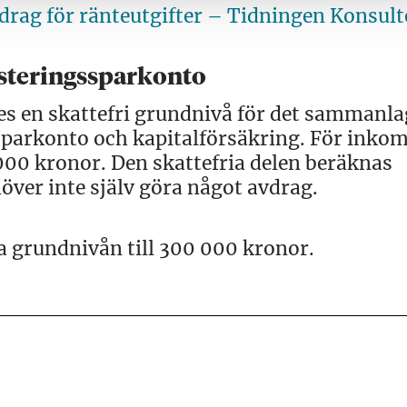
vdrag för ränteutgifter – Tidningen Konsul
esteringssparkonto
es en skattefri grundnivå för det sammanl
sparkonto och kapitalförsäkring. För inkom
000 kronor. Den skattefria delen beräknas
över inte själv göra något avdrag.
a grundnivån till 300 000 kronor.