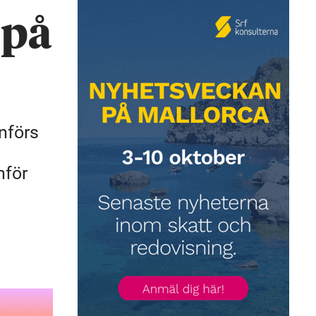
 på
nförs
nför