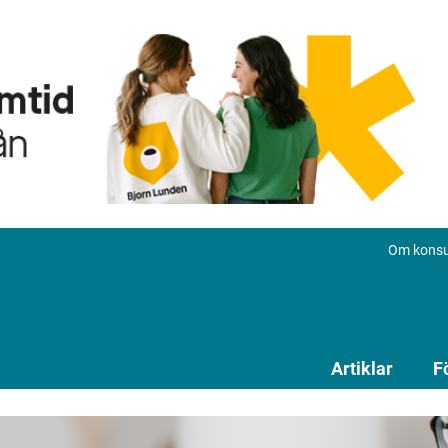
Om konsu
Artiklar
F