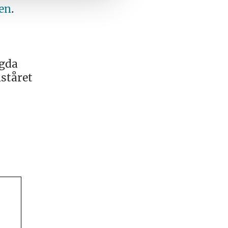
ten
.
agda
ståret