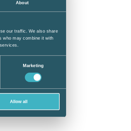
About
rag.
n
se our traffic. We also share
ers who may combine it with
 services.
ing
Marketing
r lån
Allow all
alt