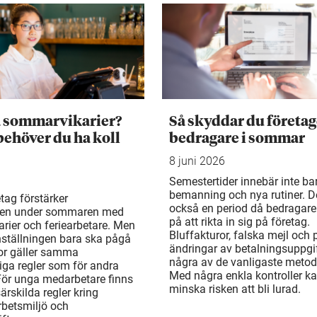
a sommarvikarier?
Så skyddar du företag
behöver du ha koll
bedragare i sommar
8 juni 2026
Semestertider innebär inte ba
bemanning och nya rutiner. De
tag förstärker
också en period då bedragare
en under sommaren med
på att rikta in sig på företag.
rier och feriearbetare. Men
Bluffakturor, falska mejl och
ställningen bara ska pågå
ändringar av betalningsuppgif
or gäller samma
några av de vanligaste metod
liga regler som för andra
Med några enkla kontroller k
För unga medarbetare finns
minska risken att bli lurad.
rskilda regler kring
arbetsmiljö och