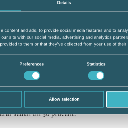
Details
r 2025 gäller olika förutsättningar för avd
l exempel bostad och bil är avdragsgilla i si
e content and ads, to provide social media features and to analy
 our site with our social media, advertising and analytics partn
 provided to them or that they’ve collected from your use of their
d säkerhet eller som av någon annan anledn
illa till 50 procent.
Preferences
Statistics
å rutor för detta. Ruta 8.1 Ränteutgifter fö
 för lån utan säkerhet.
Allow selection
ter utan säkerhet är det beloppet du har bet
erar sedan till 50 procent.