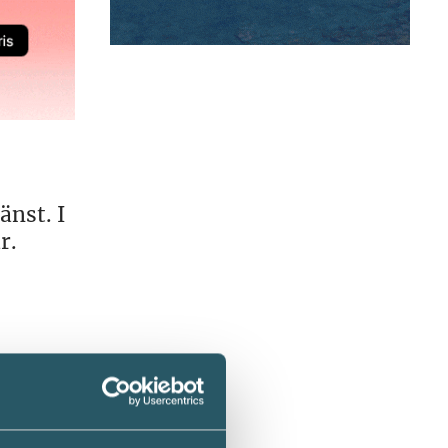
änst. I
r.