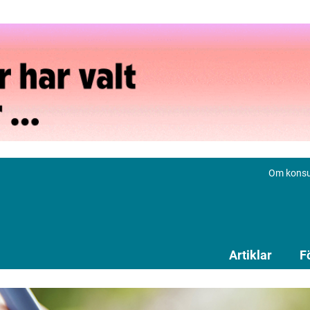
Om konsu
Artiklar
F