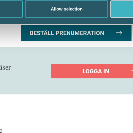
Allow selection
nehållet direkt!
BESTÄLL PRENUMERATION
äser
LOGGA IN
na