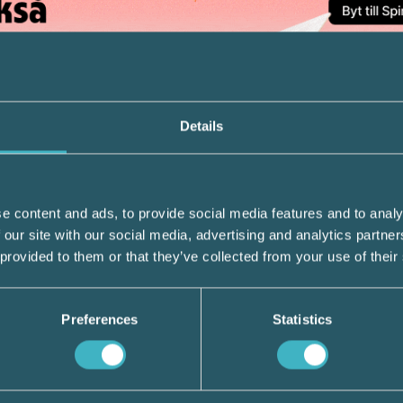
t mannen för medhjälp till osann försäkra
Details
 fängelse 1 år och 4 månader. Domen vann lag
en avklarad.Redan den 18 december 2018 bes
ta, skulle betala inkomstskatt, moms,
e content and ads, to provide social media features and to analy
tt till ett sammanlagt belopp om knappt 1,
 our site with our social media, advertising and analytics partn
t 500 000 kr moms för år 2017. Skatteverket
 provided to them or that they’ve collected from your use of their
ett genomsnittligt pris för fuskhjälpen till
Förvaltningsrätten i Malmö satte i dom…
Preferences
Statistics
iklar behövs en
n