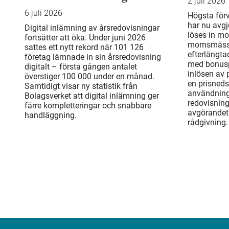
2 juli 2026
6 juli 2026
Högsta för
har nu avgj
Digital inlämning av årsredovisningar
löses in mo
fortsätter att öka. Under juni 2026
momsmässi
sattes ett nytt rekord när 101 126
efterlängta
företag lämnade in sin årsredovisning
med bonusp
digitalt – första gången antalet
inlösen av
överstiger 100 000 under en månad.
en prisneds
Samtidigt visar ny statistik från
användning
Bolagsverket att digital inlämning ger
redovisnin
färre kompletteringar och snabbare
avgörandet 
handläggning.
rådgivning.