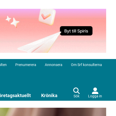
lten
Prenumerera
Annonsera
Om Srf konsulterna
öretagsaktuellt
Krönika
Sök
Logga in