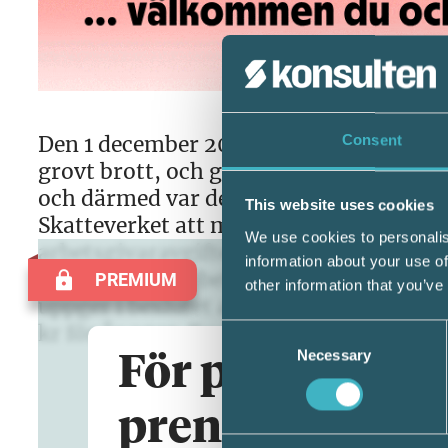
Den 1 december 2021 dömde Göta hovrät
Consent
grovt brott, och grovt skattebrott till
och därmed var den straffrättsliga del
This website uses cookies
Skatteverket att mannen, exklusive rän
We use cookies to personalis
arbetsgivaravgifter och ej avdragen ska
information about your use of
miljoner kr. Av beloppet utgjorde dryg
PREMIUM
other information that you’ve
uppger i beslutet att de har uppskattat 
kr för år 2017. Beslutet överklagades.
Consent
Necessary
Selection
För premiumart
prenumeratio