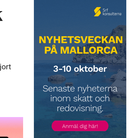
k
jort