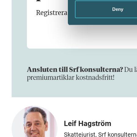
Deny
Registrera dig och läs premiumin
Ansluten till Srf konsulterna?
Du l
premiumartiklar kostnadsfritt!
Leif Hagström
Skattejurist, Srf konsulter