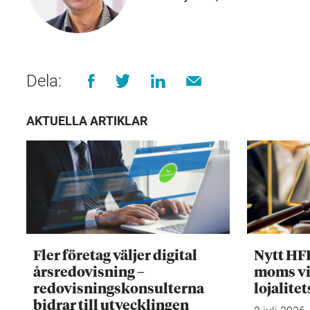
Dela:
AKTUELLA ARTIKLAR
Fler företag väljer digital
Nytt HF
årsredovisning –
moms vi
redovisningskonsulterna
lojalite
bidrar till utvecklingen