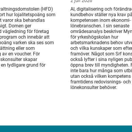
2 juli 2026
valtningsdomstolen (HFD)
AI, digitalisering och förändr
ort hur lojalitetspoäng som
kundbehov ställer nya krav p
t varor ska behandlas
kompetensen inom ekonomi-
gt. Domen ger
lönebranschen. I sin senaste
d vägledning för företag
områdesanalys beskriver My
rogram och innebär att
för yrkeshögskolan hur
 poäng varken ska ses som
arbetsmarknadens behov utv
ättning eller som
och vilka kunskaper som efte
 av en voucher. För
framöver. Något som Srf kons
gskonsulter skapar
också lyfter i sina nyligen pu
en tydligare grund för
öppna brev till myndigheten. 
inte bara hur många som utbi
utan också vilken kompetens
framtidens redovisnings- och
lönekonsulter behöver.