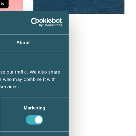
n,
About
a kraft
lutade
se our traffic. We also share
7
ers who may combine it with
 services.
 80 000
Marketing