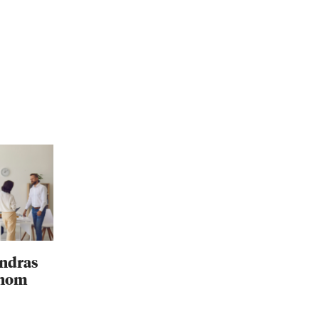
ändras
inom