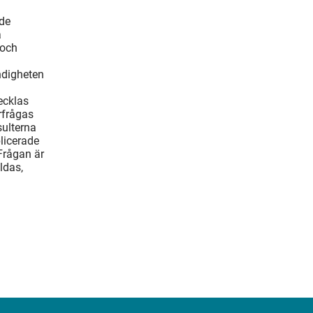
ade
å
 och
ndigheten
ecklas
rfrågas
ulterna
blicerade
Frågan är
ldas,