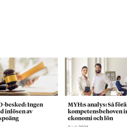
D-besked: Ingen
MYH:s analys: Så för
d inlösen av
kompetensbehoven 
tspoäng
ekonomi och lön