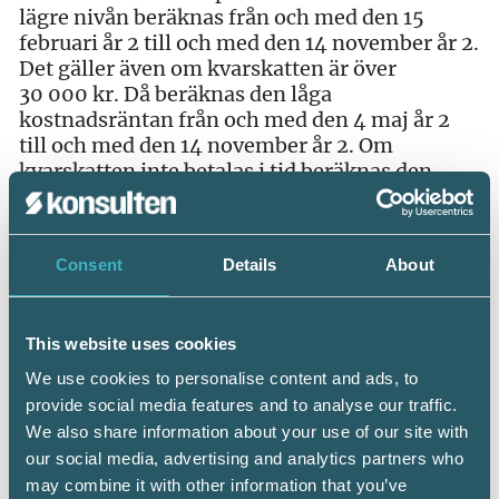
lägre nivån beräknas från och med den 15
februari år 2 till och med den 14 november år 2.
Det gäller även om kvarskatten är över
30 000 kr. Då beräknas den låga
kostnadsräntan från och med den 4 maj år 2
till och med den 14 november år 2. Om
kvarskatten inte betalas i tid beräknas den
högre kostnadsräntan på hela beloppet från
och med den 15 november. Den räntan gäller
fram till dess betalningen finns på
Consent
Details
About
skattekontot eller att skulden överlämnas till
Kronofogden. Därefter beräknas
kostnadsräntan på den lägre nivån.
This website uses cookies
Höjning
We use cookies to personalise content and ads, to
provide social media features and to analyse our traffic.
Den 1 november 2022 höjdes den låga
We also share information about your use of our site with
kostnadsräntan
från 1,25 procent till 2,5
procent och den höga kostnadsräntan från
our social media, advertising and analytics partners who
16,25 procent till 17,5 procent. Från och med
may combine it with other information that you’ve