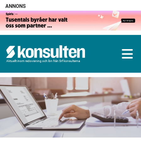
ANNONS
Aktuellt inom redovisning och lön från Srf konsulterna