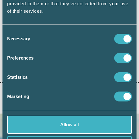
den 1 november ger det även intäktsränta på
provided to them or that they’ve collected from your use
belopp som är innestående på skattekontot.
of their services.
Den höjdes från 0 procent till 1,125 procent.
Consent
Necessary
Selection
Preferences
Dela:
Statistics
Marketing
AKTUELLA ARTIKLAR
Allow all