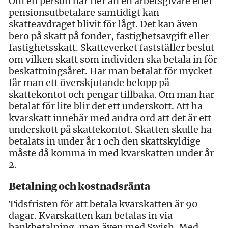
Om en person har fler än en arbetsgivare eller
pensionsutbetalare samtidigt kan
skatteavdraget blivit för lågt. Det kan även
bero på skatt på fonder, fastighetsavgift eller
fastighetsskatt. Skatteverket fastställer beslut
om vilken skatt som individen ska betala in för
beskattningsåret. Har man betalat för mycket
får man ett överskjutande belopp på
skattekontot och pengar tillbaka. Om man har
betalat för lite blir det ett underskott. Att ha
kvarskatt innebär med andra ord att det är ett
underskott på skattekontot. Skatten skulle ha
betalats in under år 1 och den skattskyldige
måste då komma in med kvarskatten under år
2.
Betalning och kostnadsränta
Tidsfristen för att betala kvarskatten är 90
dagar. Kvarskatten kan betalas in via
bankbetalning, men även med Swish. Med