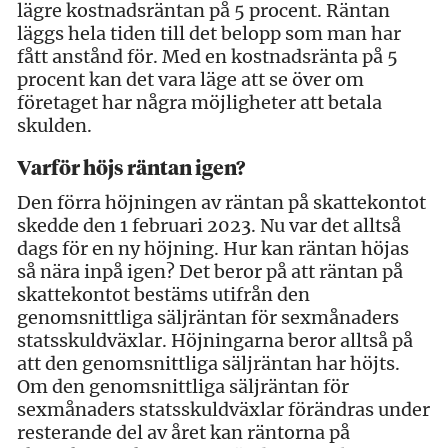
lägre kostnadsräntan på 5 procent. Räntan
läggs hela tiden till det belopp som man har
fått anstånd för. Med en kostnadsränta på 5
procent kan det vara läge att se över om
företaget har några möjligheter att betala
skulden.
Varför höjs räntan igen?
Den förra höjningen av räntan på skattekontot
skedde den 1 februari 2023. Nu var det alltså
dags för en ny höjning. Hur kan räntan höjas
så nära inpå igen? Det beror på att räntan på
skattekontot bestäms utifrån den
genomsnittliga säljräntan för sexmånaders
statsskuldväxlar. Höjningarna beror alltså på
att den genomsnittliga säljräntan har höjts.
Om den genomsnittliga säljräntan för
sexmånaders statsskuldväxlar förändras under
resterande del av året kan räntorna på