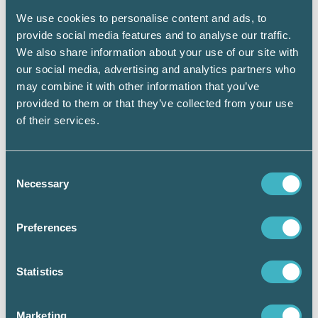
We use cookies to personalise content and ads, to
provide social media features and to analyse our traffic.
Den nya intäktsräntan
We also share information about your use of our site with
our social media, advertising and analytics partners who
Om det finns ett överskott på skattekontot får
may combine it with other information that you’ve
man intäktsränta. Från den 1 augusti är
intäktsräntan 2,25 procent (tidigare 1,6875
provided to them or that they’ve collected from your use
procent).
of their services.
Consent
Necessary
Selection
Tidigare artikel i tidningen
konsulten
Preferences
Höjd ränta på skattekontot
Statistics
Länkar till Skatteverket
Marketing