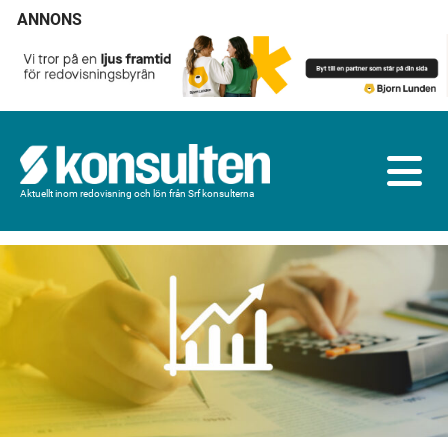
ANNONS
Aktuellt inom redovisning och lön från Srf konsulterna