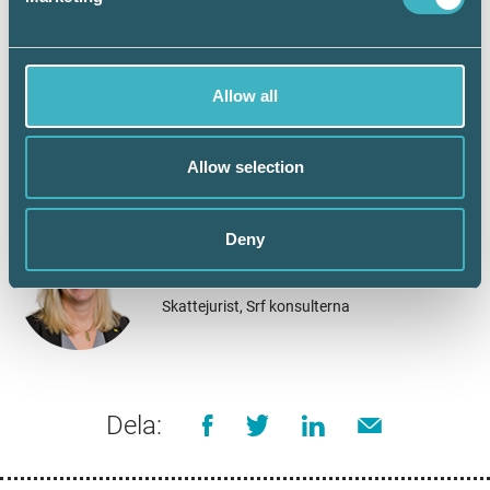
Ränta på skattekontot för företag|
Skatteverket
Ränta på skattekontot för privatpersoner
Allow all
| Skatteverket
Allow selection
Deny
Therése Allard
Skattejurist, Srf konsulterna
Dela: