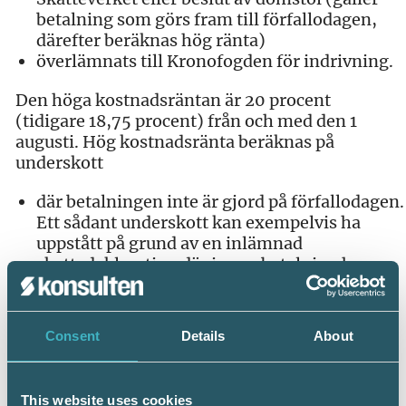
betalning som görs fram till förfallodagen,
därefter beräknas hög ränta)
överlämnats till Kronofogden för indrivning.
Den höga kostnadsräntan är 20 procent
(tidigare 18,75 procent) från och med den 1
augusti. Hög kostnadsränta beräknas på
underskott
där betalningen inte är gjord på förfallodagen.
Ett sådant underskott kan exempelvis ha
uppstått på grund av en inlämnad
skattedeklaration där ingen betalning har
skett, eller att man inte har betalat in den
slutliga skatten på förfallodagen
där betalningskrav har skickats ut. Den höga
Consent
Details
About
kostnadsräntan beräknas fram till dess att
underskottet betalas eller till den dag då
beloppet överlämnas till Kronofogden.
This website uses cookies