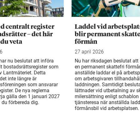
d centralt register
Laddel vid arbetsplat
adsrätter – det här
blir permanent skatte
 du veta
förmån
26
27 april 2026
ar nu beslutat att införa
Nu har riksdagen beslutat att d
llt bostadsrättsregister som
en permanent skattefri förmå
v Lantmäteriet. Detta
anställde laddar el på arbetsp
det inte längre är
om arbetsgivaren tillhandahål
tsföreningen som ansvarar
laddningen. Samtidigt beslu
egister. De nya reglerna
lättnader vid utbetalning av sk
rja gälla den 1 januari 2027
milersättning enligt schablon 
n du förbereda dig.
tjänsteresa när anställda ladd
förmånsbil vid arbetsplatsen.