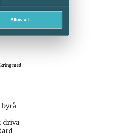
med
Allow all
äkring med
 byrå
t driva
ndard