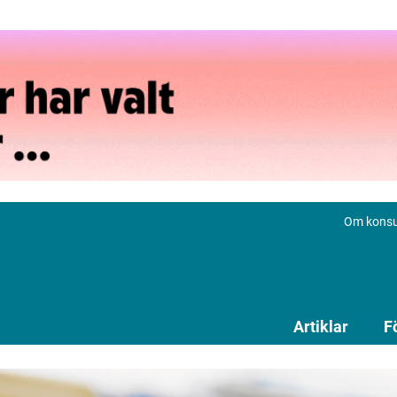
Om konsu
Artiklar
F