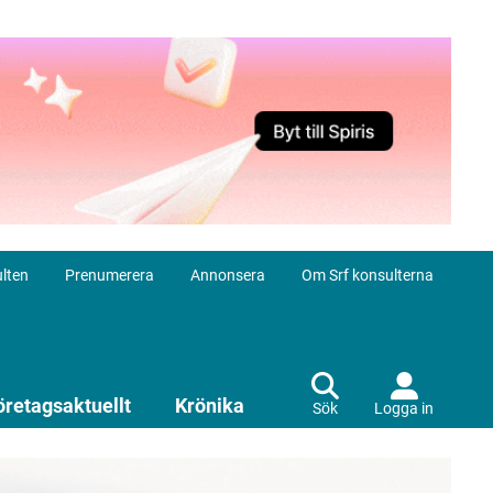
lten
Prenumerera
Annonsera
Om Srf konsulterna
öretagsaktuellt
Krönika
Sök
Logga in