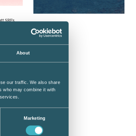
att SRFs
 väl byråns
rollen är en
About
övs
se our traffic. We also share
ers who may combine it with
 av
 services.
 behöver
mallstöd för
Marketing