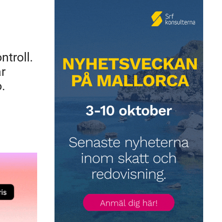
troll.
år
o.