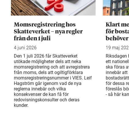
Momsregistrering hos
Klart me
Skatteverket – nya regler
för bost
från den 1 juli
behöver
4 juni 2026
19 maj 20
Den 1 juli 2026 får Skatteverket
Riksdagen h
utökade möjligheter dels att neka
ett natione
momsregistrering och att avregistrera
ska föras a
från moms, dels att ogiltigförklara
innebär att 
momsregistreringsnummer i VIES. Leif
bostadsrät
Hagström går igenom vad de nya
för dessa r
reglerna innebär och vilka
föreslås bö
konsekvenser de kan få för
- så här ka
redovisningskonsulter och deras
kunder.