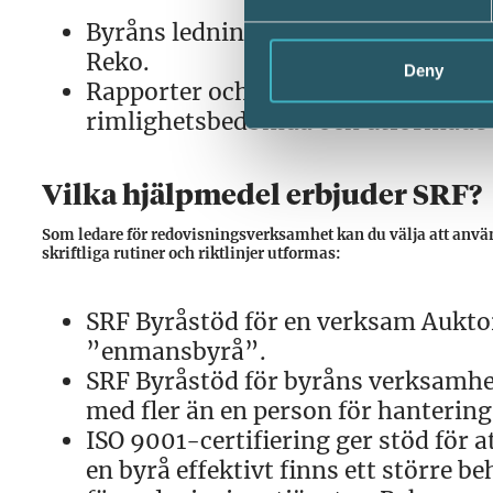
Byråns ledning och alla medarbetar
Reko.
Deny
Rapporter och annan information s
rimlighetsbedömda och utformade e
Vilka hjälpmedel erbjuder SRF?
Som ledare för redovisningsverksamhet kan du välja att anvä
skriftliga rutiner och riktlinjer utformas:
SRF Byråstöd för en verksam Auktor
”enmansbyrå”.
SRF Byråstöd för byråns verksamhe
med fler än en person för hantering
ISO 9001-certifiering ger stöd för a
en byrå effektivt finns ett större b