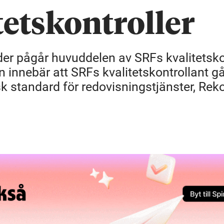
tetskontroller
er pågår huvuddelen av SRFs kvalitetskon
n innebär att SRFs kvalitetskontrollant g
sk standard för redovisningstjänster, Rek