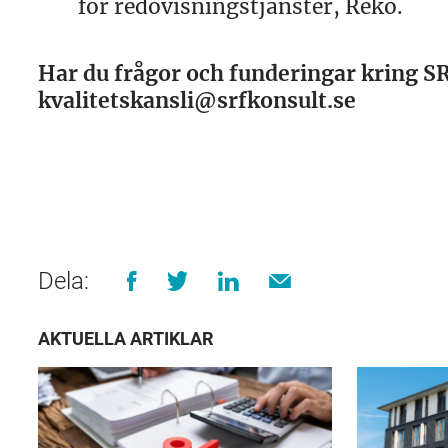
för redovisningstjänster, Reko.
Har du frågor och funderingar kring SRF
kvalitetskansli@srfkonsult.se
Dela:
AKTUELLA ARTIKLAR