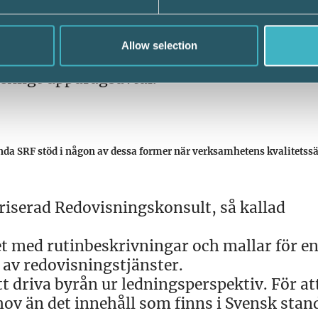
e utför redovisningstjänsterna i enlighet 
Allow selection
om lämnas till uppdragsgivare är
nligt uppdragsavtal.
nda SRF stöd i någon av dessa former när verksamhetens kvalitetss
iserad Redovisningskonsult, så kallad
t med rutinbeskrivningar och mallar för en
 av redovisningstjänster.
tt driva byrån ur ledningsperspektiv. För at
ehov än det innehåll som finns i Svensk sta