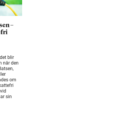
sen –
fri
et blir
n när den
latsen,
ler
tades om
attefri
vid
ar sin