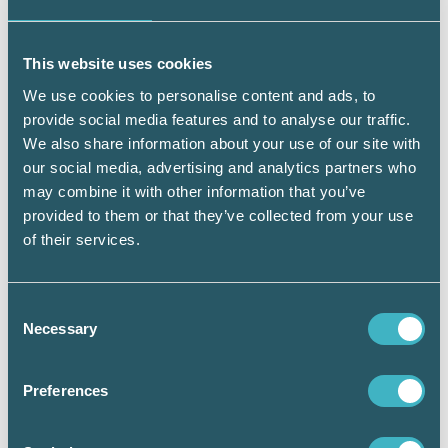
av moms?
Det har även påförts moms på utställda
This website uses cookies
kreditfakturor. Beslutet motiveras inte, utöver
en allmän hänvisning till olika bestämmelser i
We use cookies to personalise content and ads, to
momslagen. Jag är tyvärr inte det minsta
provide social media features and to analyse our traffic.
förvånad. Sorligt nog är det så här som det ser
We also share information about your use of our site with
ut idag i mängder av domar i underrätten. Den
our social media, advertising and analytics partners who
enskilde måste därför allt för ofta gissa på
may combine it with other information that you’ve
vilka grunder domarna fastställts
provided to them or that they’ve collected from your use
of their services.
Kriminaliserar ekobrottsmyndigheten
årsredovisningslagen?
Consent
Ekobrottsmyndigheten har nu lämnat in en
Necessary
Selection
stämningsansökan. De menar att
företagsledaren har åsidosatt
bokföringsskyldigheten genom att ”felaktigt
Preferences
bokföra” ”fakturor som kreditförluster”.
En nedskrivning av en krediterad fordran kan