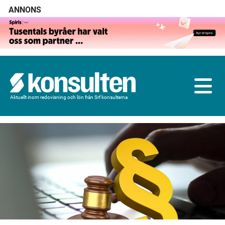
ANNONS
Aktuellt inom redovisning och lön från Srf konsulterna