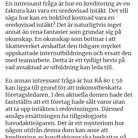
En intressant fråga är hur en kreditering av en
faktura kan vara en oredovisad intäkt. Det vill
säga hur kan en bokförd kostnad vara en
oredovisad intäkt? Det är naturligtvis inget
annat än rena fantasier som grundar sig på
okunskap. En okunskap som bottnar i att
Skatteverket avskaffat den tidigare mycket
uppskattade internutbildningen och ersatt den
med teamarbete. Detta är ett tydligt bevis på
vad avsaknad av utbildning kan leda till.
En annan intressant fråga är hur RÅ 80 1:56
kan ligga till grund för att inkomstbeskatta
företagsledaren. I den aktuella domen hade det
fastställts att ett företag hade sålt varor utan
att ta upp intäkten i redovisningen. Därmed
ansågs ersättningen ha tillgodogjorts
huvudaktieägaren. Det är ett mysterium hur
någon utifrån denna dom kan anse att
kreditering av kundfakturor ska beskattas på