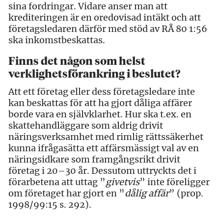
sina fordringar. Vidare anser man att
krediteringen är en oredovisad intäkt och att
företagsledaren därför med stöd av RÅ 80 1:56
ska inkomstbeskattas.
Finns det någon som helst
verklighetsförankring i beslutet?
Att ett företag eller dess företagsledare inte
kan beskattas för att ha gjort dåliga affärer
borde vara en självklarhet. Hur ska t.ex. en
skattehandläggare som aldrig drivit
näringsverksamhet med rimlig rättssäkerhet
kunna ifrågasätta ett affärsmässigt val av en
näringsidkare som framgångsrikt drivit
företag i 20–30 år. Dessutom uttryckts det i
förarbetena att uttag ”
givetvis
” inte föreligger
om företaget har gjort en ”
dålig affär
” (prop.
1998/99:15 s. 292).