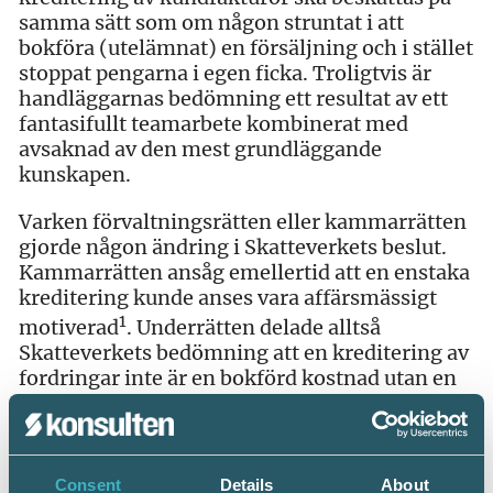
samma sätt som om någon struntat i att
bokföra (utelämnat) en försäljning och i stället
stoppat pengarna i egen ficka. Troligtvis är
handläggarnas bedömning ett resultat av ett
fantasifullt teamarbete kombinerat med
avsaknad av den mest grundläggande
kunskapen.
Varken förvaltningsrätten eller kammarrätten
gjorde någon ändring i Skatteverkets beslut.
Kammarrätten ansåg emellertid att en enstaka
kreditering kunde anses vara affärsmässigt
1
motiverad
. Underrätten delade alltså
Skatteverkets bedömning att en kreditering av
fordringar inte är en bokförd kostnad utan en
oredovisad inkomst som företagsledare kan
intäktsbeskattas för.
Finns det grund för uttagsbeskattning
Consent
Details
About