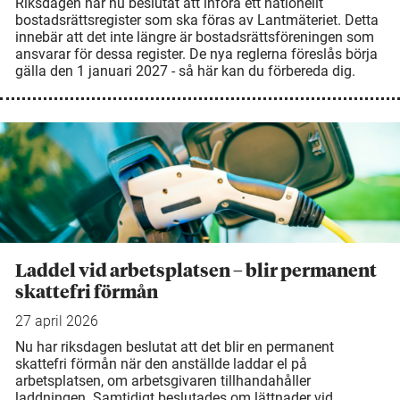
Riksdagen har nu beslutat att införa ett nationellt
bostadsrättsregister som ska föras av Lantmäteriet. Detta
innebär att det inte längre är bostadsrättsföreningen som
ansvarar för dessa register. De nya reglerna föreslås börja
gälla den 1 januari 2027 - så här kan du förbereda dig.
Laddel vid arbetsplatsen – blir permanent
skattefri förmån
27 april 2026
Nu har riksdagen beslutat att det blir en permanent
skattefri förmån när den anställde laddar el på
arbetsplatsen, om arbetsgivaren tillhandahåller
laddningen. Samtidigt beslutades om lättnader vid