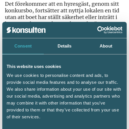
Det förekommer att en hyresgäst, genom sitt
konkursbo, fortsätter att nyttja lokalen en tid
utan att boet har ställt säkerhet eller inträtt i
hyresavtalet. Man kan tycka att det är
självklart att boet i en sådan situation ska
betala hyra för den tid lokalen nyttjas. Men
någon sådan skyldighet uppstår inte bara för
Consent
Details
About
att boet stannar i lokalen.
Hyresvärden kan dock förhindra att
This website uses cookies
konkursboet stannar i lokalen utan att betala
hyra genom att uppmana boet att ställa lokalen
We use cookies to personalise content and ads, to
till hyresvärdens förfogande. Om boet inte
provide social media features and to analyse our traffic.
inom en månad gör det, ansvarar konkursboet
We also share information about your use of our site with
för hyran från konkursbeslutet till dess lokalen
our social media, advertising and analytics partners who
ställs till värdens förfogande. Hyran blir då en
may combine it with other information that you’ve
massafordran i konkursen. Men det gäller bara
provided to them or that they’ve collected from your use
hyran och inte andra förpliktelser som kan
of their services.
finnas i hyresavtalet som till exempel
underhåll. Konkursboet behöver därför inte