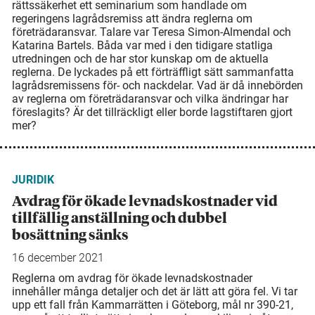
rättssäkerhet ett seminarium som handlade om
regeringens lagrådsremiss att ändra reglerna om
företrädaransvar. Talare var Teresa Simon-Almendal och
Katarina Bartels. Båda var med i den tidigare statliga
utredningen och de har stor kunskap om de aktuella
reglerna. De lyckades på ett förträffligt sätt sammanfatta
lagrådsremissens för- och nackdelar. Vad är då innebörden
av reglerna om företrädaransvar och vilka ändringar har
föreslagits? Är det tillräckligt eller borde lagstiftaren gjort
mer?
JURIDIK
Avdrag för ökade levnads­kostnader vid
tillfällig anställning och dubbel
bosättning sänks
16 december 2021
Reglerna om avdrag för ökade levnadskostnader
innehåller många detaljer och det är lätt att göra fel. Vi tar
upp ett fall från Kammarrätten i Göteborg, mål nr 390-21,