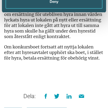
Deny
konkursbo eller av hyresvärden har värden rätt
till ersättning för skada. Normalt rör det sig
om ersättning för utebliven hyra innan värden
lyckats hyra ut lokalen på nytt eller ersättning
för att lokalen inte gått att hyra ut till samma
hyra som skulle ha gällt under den hyrestid
som återstått enligt kontraktet.
Om konkursboet fortsatt att nyttja lokalen
efter att hyresavtalet upphört ska boet, i stället
för hyra, betala ersättning för obehörig vinst.
Dela: