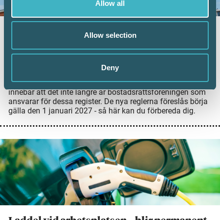
Allow all
Klart med centralt register för
Allow selection
bostadsrätter – det här behöver du veta
19 maj 2026
Deny
Riksdagen har nu beslutat att införa ett nationellt
bostadsrättsregister som ska föras av Lantmäteriet. Detta
innebär att det inte längre är bostadsrättsföreningen som
ansvarar för dessa register. De nya reglerna föreslås börja
gälla den 1 januari 2027 - så här kan du förbereda dig.