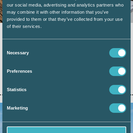
our social media, advertising and analytics partners who
may combine it with other information that you’ve
provided to them or that they’ve collected from your use
of their services.
Momsregistrering hos Skatteverket – nya
regler från den 1 juli
Consent
4 juni 2026
Necessary
Selection
Den 1 juli 2026 får Skatteverket utökade möjligheter dels
att neka momsregistrering och att avregistrera från moms,
dels att ogiltigförklara momsregistreringsnummer i VIES.
Preferences
Leif Hagström går igenom vad de nya reglerna innebär och
vilka konsekvenser de kan få för redovisningskonsulter
och deras kunder.
Statistics
Marketing