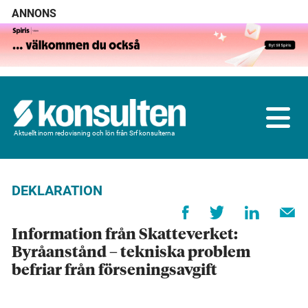
ANNONS
Aktuellt inom redovisning och lön från Srf konsulterna
DEKLARATION
Information från Skatteverket:
Byråanstånd – tekniska problem
befriar från förseningsavgift