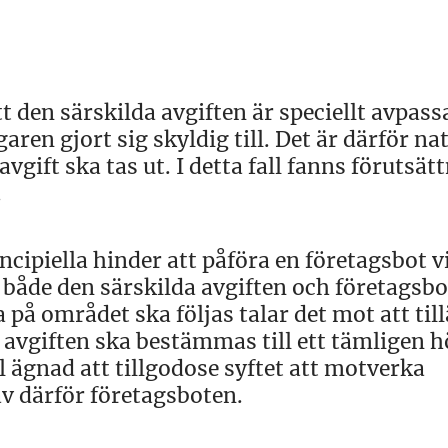
den särskilda avgiften är speciellt avpass
ren gjort sig skyldig till. Det är därför na
vgift ska tas ut. I detta fall fanns förutsät
.
ncipiella hinder att påföra en företagsbot v
 både den särskilda avgiften och företagsbo
på området ska följas talar det mot att ti
 avgiften ska bestämmas till ett tämligen h
 ägnad att tillgodose syftet att motverka
av därför företagsboten.