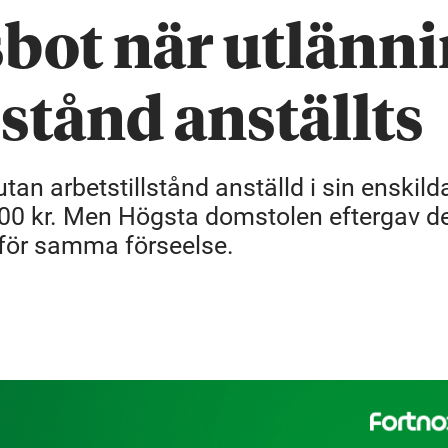
sbot när utlänn
lstånd anställts
tan arbetstillstånd anställd i sin enskild
 000 kr. Men Högsta domstolen eftergav d
d för samma förseelse.