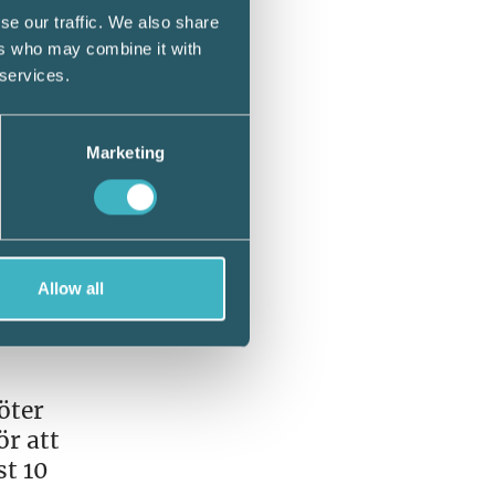
se our traffic. We also share
ers who may combine it with
 services.
tälld,
Marketing
stånd.
n
m
e
Allow all
öter
ör att
st 10