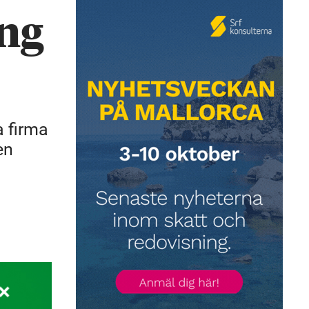
ing
a firma
en