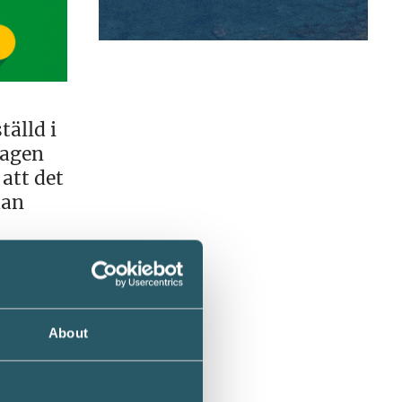
älld i
lagen
 att det
han
e
About
ra att
erket