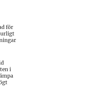
ad för
turligt
tningar
id
ten i
llämpa
ögt