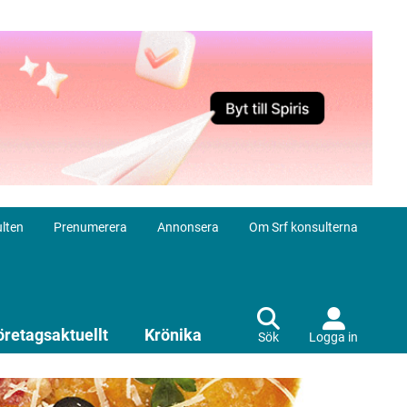
lten
Prenumerera
Annonsera
Om Srf konsulterna
öretagsaktuellt
Krönika
Sök
Logga in