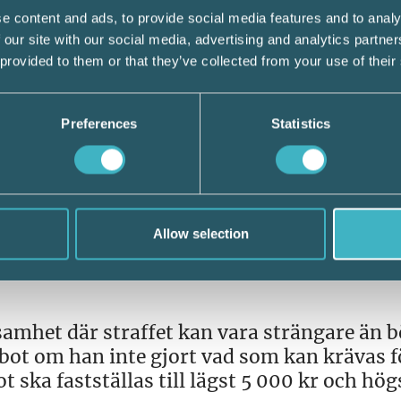
land utanför EU.
e content and ads, to provide social media features and to analy
 our site with our social media, advertising and analytics partn
 provided to them or that they’ve collected from your use of their
 för en arbetsgivare att ha en utlänning ans
Preferences
Statistics
 i Sverige eller saknar föreskrivet arbetstill
 ett år. Dessutom kan företagaren få betala e
t halvt prisbasbelopp för varje utlänning so
n har pågått i högst tre månader. Vid längr
t prisbasbelopp.
Allow selection
samhet där straffet kan vara strängare än b
bot om han inte gjort vad som kan krävas f
 ska fastställas till lägst 5 000 kr och hög