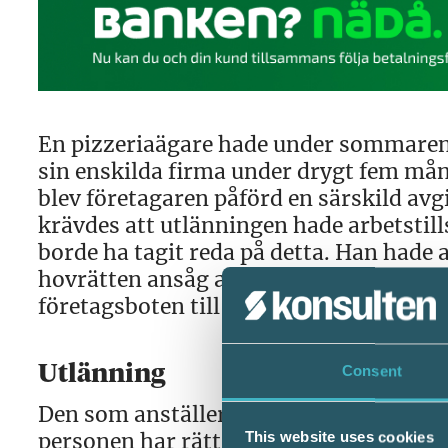
En pizzeriaägare hade under sommaren 2
sin enskilda firma under drygt fem mån
blev företagaren påförd en särskild avgi
krävdes att utlänningen hade arbetstil
borde ha tagit reda på detta. Han hade 
hovrätten ansåg att han dessutom skull
företagsboten till 25 000 kr. Hovrätten 
Utlänning
Consent
Den som anställer en person som är med
personen har rätt att vara i Sverige oc
This website uses cookies