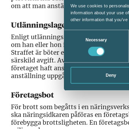
om att man anställt en person från ett 
We use cookies to personalis
information about your use of
other information that you’ve
Utlänningslagen
Consent
Enligt utlänningslagen är det straffbart
Necessary
Selection
om han eller hon inte har rätt att vistas
Straffet är böter eller fängelse i högst
särskild avgift. Avgiften uppgår till et
företaget haft anställd om anställninge
anställning uppgår avgiften till ett hel
Deny
Företagsbot
För brott som begåtts i en näringsverk
ska näringsidkaren påföras en företags
förebygga brottsligheten. En företagsbot