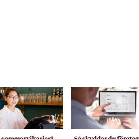
a sommarvikarier?
Så skyddar du företag