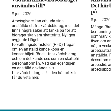
användas till?
Det här 
på
8 juni 2026
8 juni 2026
Arbetsgivare kan erbjuda sina
anställda ett friskvårdsbidrag, men det
Många före
finns några saker att tänka på för att
bemanning
bidraget ska vara skattefritt. Nyligen
sommarvika
avgjorde Högsta
även om an
förvaltningsdomstolen (HFD) frågan
några veck
om en anställd kunde köpa en
arbetsrätts
konsertbiljett för sitt friskvårdsbidrag
anställda. 
och om det kunde ses som en skattefri
dessutom sä
personalförmån. Vad kan egentligen
arbetstid, 
en anställd använda sitt
arbetsuppgi
friskvårdsbidrag till? I den här artikeln
får du veta mer.