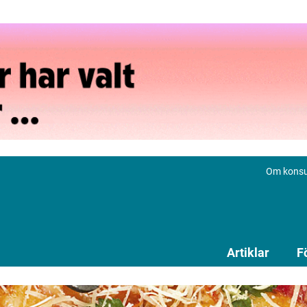
Om konsu
Artiklar
F