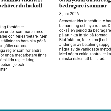
behöver du ha koll
bedragare i sommar
8 juni 2026
Semestertider innebär inte ba
bemanning och nya rutiner. De
tag förstärker
också en period då bedragare
en under sommaren med
på att rikta in sig på företag.
rier och feriearbetare. Men
Bluffakturor, falska mejl och
ställningen bara ska pågå
ändringar av betalningsuppgif
or gäller samma
några av de vanligaste metod
liga regler som för andra
Med några enkla kontroller k
För unga medarbetare finns
minska risken att bli lurad.
rskilda regler kring
arbetsmiljö och
fter.