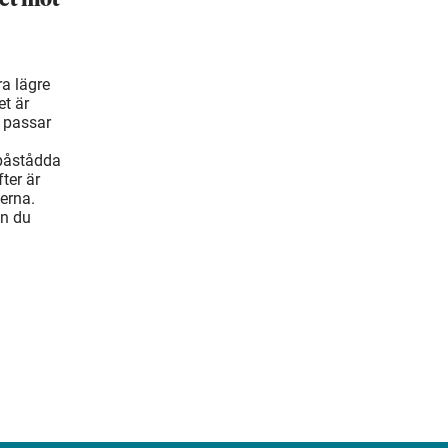
ra lägre
t är
 passar
 påstådda
ter är
erna.
an du