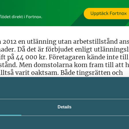
012 en utlänning utan arbetstillstånd anst
ader. Då det är förbjudet enligt utlännings
ft på 44 000 kr. Företagaren kände inte till
lstånd. Men domstolarna kom fram till att 
alltså varit oaktsam. Både tingsrätten och
e betala företagsbot. Tingsrätten bestämd
sänkte den till 5 000 kr.
Details
borgare i ett land utanför EU ska kontrolle
h arbeta här. Man ska även meddela Skattev