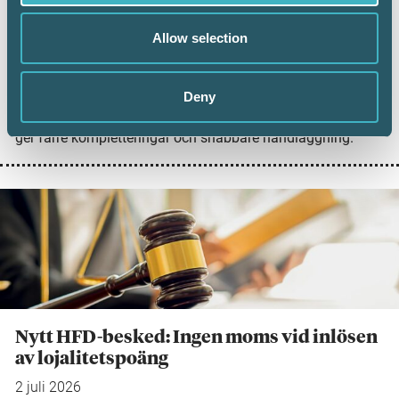
6 juli 2026
Allow selection
Digital inlämning av årsredovisningar fortsätter att öka.
Under juni 2026 sattes ett nytt rekord när 101 126 företag
lämnade in sin årsredovisning digitalt – första gången
Deny
antalet överstiger 100 000 under en månad. Samtidigt
visar ny statistik från Bolagsverket att digital inlämning
ger färre kompletteringar och snabbare handläggning.
Nytt HFD-besked: Ingen moms vid inlösen
av lojalitetspoäng
2 juli 2026