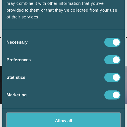
may combine it with other information that you’ve
provided to them or that they’ve collected from your use
of their services.
Dela:
Consent
Necessary
Selection
AKTUELLA ARTIKLAR
Preferences
Statistics
Marketing
Fler företag väljer digital årsredovisning –
redovisningskonsulterna bidrar till
Allow all
utvecklingen