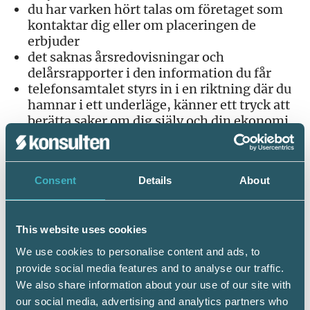
du har varken hört talas om företaget som
kontaktar dig eller om placeringen de
erbjuder
det saknas årsredovisningar och
delårsrapporter i den information du får
telefonsamtalet styrs in i en riktning där du
hamnar i ett underläge, känner ett tryck att
berätta saker om dig själv och din ekonomi
som du i vanliga fall skulle tveka över att
lämna ut.
Källa: Finansinspektionen
Consent
Details
About
Läs mer om investeringsbedrägerier på
Finansinspektionens webbplats >>
This website uses cookies
We use cookies to personalise content and ads, to
provide social media features and to analyse our traffic.
We also share information about your use of our site with
our social media, advertising and analytics partners who