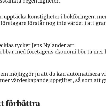
sstänkta oegentligheter.
ju upptäcka konstigheter i bokföringen, me
retagare förstår nog inte värdet i att gra
cklas tycker Jens Nylander att
obbar med företagens ekonomi bör ta mer 
em möjliggör ju att du kan automatisera v
a, mer värdeskapande uppgifter, så som att 
t förbättra