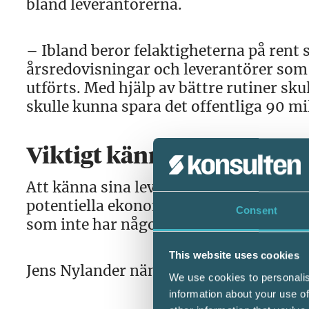
bland leverantörerna.
– Ibland beror felaktigheterna på rent 
årsredovisningar och leverantörer som 
utförts. Med hjälp av bättre rutiner sk
skulle kunna spara det offentliga 90 mi
Viktigt känna sin leveran
Att känna sina leverantörer är inte bar
potentiella ekonomiska risker, menar J
Consent
som inte har någon process för levera
This website uses cookies
Jens Nylander nämner tidspress samt b
We use cookies to personalis
information about your use of