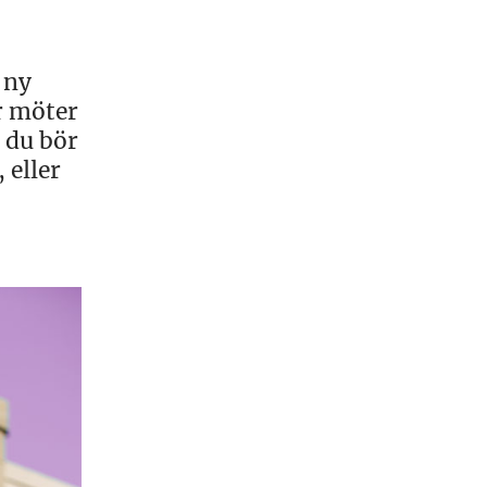
 ny
r möter
 du bör
 eller