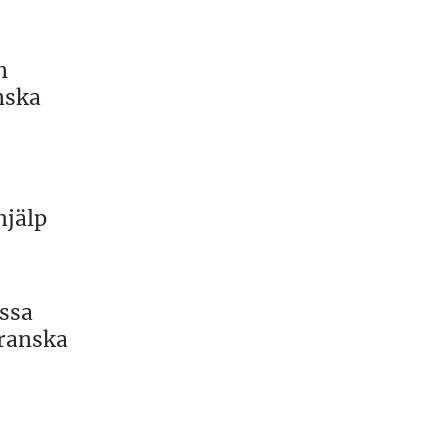
n
nska
hjälp
issa
granska