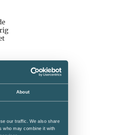
de
rig
et
ot
etagare
About
inder.
se our traffic. We also share
ers who may combine it with