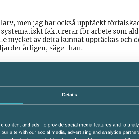
slarv, men jag har också upptäckt förfalska
systematiskt fakturerar för arbete som ald
ulle mycket av detta kunnat upptäckas och d
ljarder årligen, säger han.
tör
a god affärspraxis, det är också ett skydd m
ens Nylander. Trots detta är det många för
Details
ntörsgranskning.
rister i ekonomisystemen som två stora h
e content and ads, to provide social media features and to analy
 our site with our social media, advertising and analytics partn