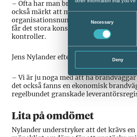
other information that you’ve
– Ofta har man bråttom och upptäcker in
också märkt att man missar mycket end
Consent
organisationsnummer är inmatade fel i
Necessary
Selection
får det stora konsekvenser eftersom det
kontroller.
Jens Nylander efterlyser vidare system
Deny
– Vi är ju noga med att ha brandväggar
det också fanns en ekonomisk brandvä
regelbundet granskade leverantörsregi
Lita på omdömet
Nylander understryker att det krävs en