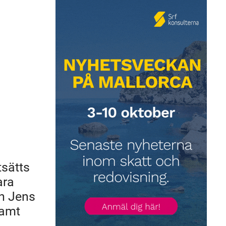
tsätts
ara
en Jens
samt