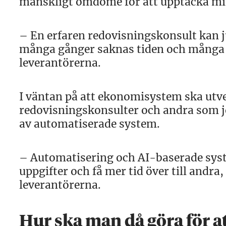
mänskligt omdöme för att upptäcka mi
– En erfaren redovisningskonsult kan 
många gånger saknas tiden och många fö
leverantörerna.
I väntan på att ekonomisystem ska utve
redovisningskonsulter och andra som j
av automatiserade system.
– Automatisering och AI-baserade syst
uppgifter och få mer tid över till andr
leverantörerna.
Hur ska man då göra för at