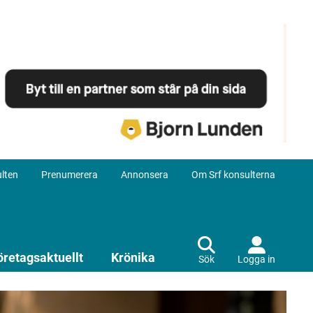
lten
Prenumerera
Annonsera
Om Srf konsulterna
öretagsaktuellt
Krönika
Sök
Logga in