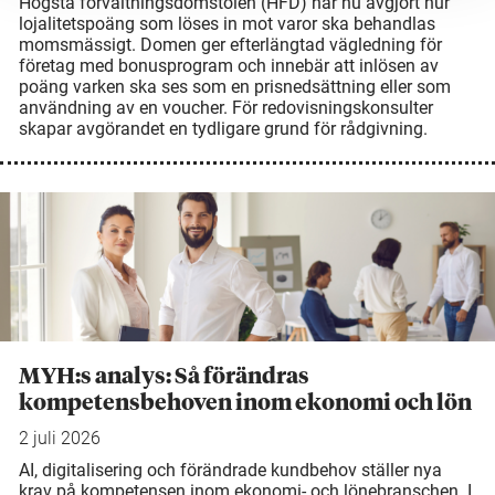
Högsta förvaltningsdomstolen (HFD) har nu avgjort hur
lojalitetspoäng som löses in mot varor ska behandlas
momsmässigt. Domen ger efterlängtad vägledning för
företag med bonusprogram och innebär att inlösen av
poäng varken ska ses som en prisnedsättning eller som
användning av en voucher. För redovisningskonsulter
skapar avgörandet en tydligare grund för rådgivning.
MYH:s analys: Så förändras
kompetensbehoven inom ekonomi och lön
2 juli 2026
AI, digitalisering och förändrade kundbehov ställer nya
krav på kompetensen inom ekonomi- och lönebranschen. I