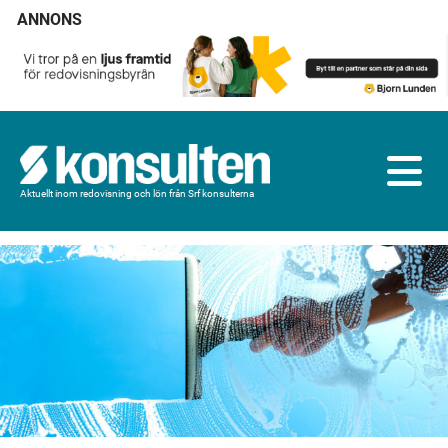
ANNONS
Aktuellt inom redovisning och lön från Srf konsulterna