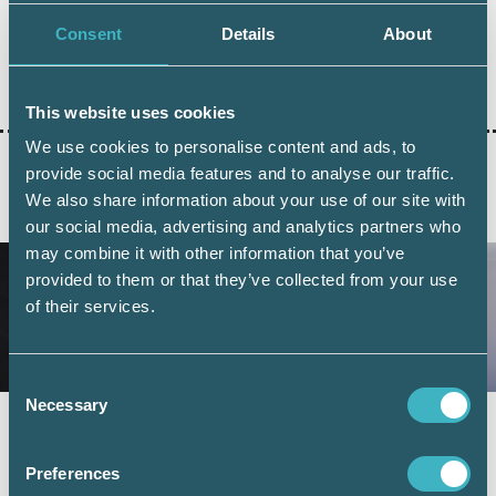
Consent
Details
About
SRF FÖRSÄKRING
This website uses cookies
We use cookies to personalise content and ads, to
provide social media features and to analyse our traffic.
We also share information about your use of our site with
AKTUELLA ARTIKLAR
our social media, advertising and analytics partners who
may combine it with other information that you’ve
provided to them or that they’ve collected from your use
of their services.
Consent
Necessary
Selection
Fler företag väljer digital årsredovisning –
redovisningskonsulterna bidrar till
Preferences
utvecklingen