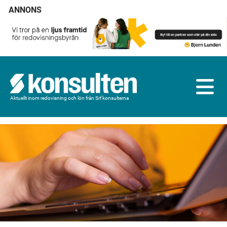
ANNONS
Aktuellt inom redovisning och lön från Srf konsulterna