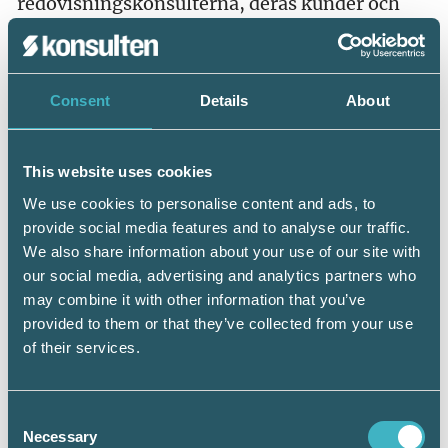
redovisningskonsulterna, deras kunder och
därmed näringslivet i stort. Digital inlämning
av årsredovisning hör definitivt dit, avslutar
Claes Eriksson.
Consent
Details
About
This website uses cookies
We use cookies to personalise content and ads, to
provide social media features and to analyse our traffic.
We also share information about your use of our site with
our social media, advertising and analytics partners who
may combine it with other information that you’ve
provided to them or that they’ve collected from your use
– Från Srf konsulternas sida har vi i flera års tid varit
of their services.
positiva till digital inlämning av årsredovisningen. Det är
snabbare och säkrare för redovisningskonsulten, för
kunden och för myndigheterna, säger Claes Eriksson,
Redovisningsexpert Srf konsulterna.
Consent
Foto: Lars Dahlström
Necessary
Selection