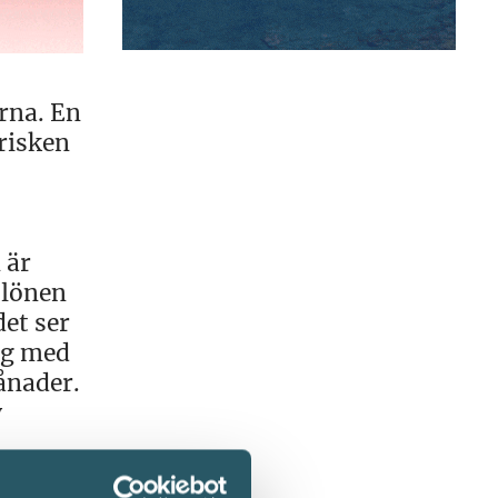
rna. En
 risken
 är
h lönen
et ser
ng med
ånader.
v