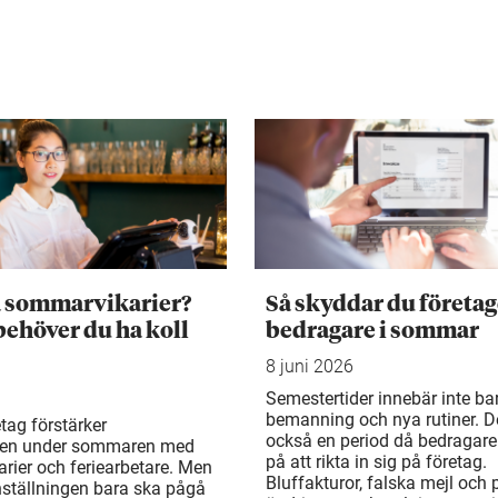
a sommarvikarier?
Så skyddar du företag
behöver du ha koll
bedragare i sommar
8 juni 2026
Semestertider innebär inte ba
bemanning och nya rutiner. De
tag förstärker
också en period då bedragare
en under sommaren med
på att rikta in sig på företag.
rier och feriearbetare. Men
Bluffakturor, falska mejl och
ställningen bara ska pågå