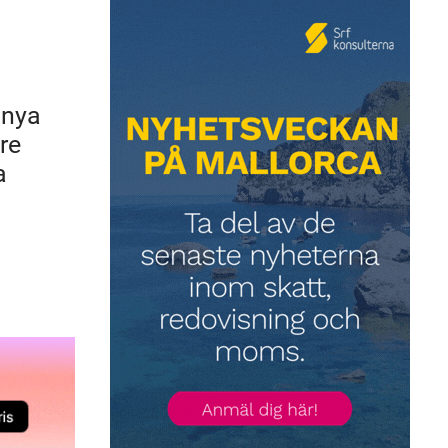
 nya
re
a