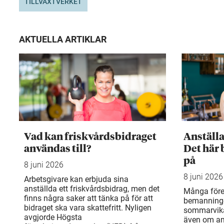
TILLVÄXTVERKET
AKTUELLA ARTIKLAR
Vad kan friskvårdsbidraget
Anställ
användas till?
Det här 
på
8 juni 2026
8 juni 2026
Arbetsgivare kan erbjuda sina
anställda ett friskvårdsbidrag, men det
Många före
finns några saker att tänka på för att
bemanning
bidraget ska vara skattefritt. Nyligen
sommarvika
avgjorde Högsta
även om an