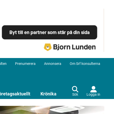
lten
Prenumerera
Annonsera
Om Srf konsulterna
öretagsaktuellt
Krönika
Sök
Logga in