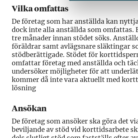
Vilka omfattas
De företag som har anställda kan nyttja
dock inte alla anställda som omfattas.
tre månader innan stödet söks. Anställd
föräldrar samt avlägsnare släktingar so
stödberättigade. Stödet för korttidspe
omfattar företag med anställda och täc
undersöker möjligheter för att underlä
kommer då inte vara aktuellt med kort
lösning
Ansökan
De företag som ansöker ska göra det vi
beviljande av stöd vid korttidsarbete sk
dels slutligt stöd som fastställs efter