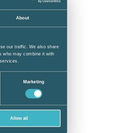
 anses
About
t
se our traffic. We also share
a
ers who may combine it with
 services.
ödet är
en finns
nnas ett
Marketing
la
ör
d 19,
Allow all