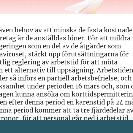
även behov av att minska de fasta kostnade
etag är de anställdas löner. För att mildra
egeringen som en del av de åtgärder som
viruset, stärkt upp förutsättningarna för
tlig reglering av arbetstid för att möta
om ett alternativ till uppsägning. Arbetstiden
er så införs en partiell arbetsbefrielse, oc
erksamhet under perioden 16 mars och, som d
etagen kunna ansöka om korttidspermitteri
även efter denna period en karenstid på 24 m
nna period kommer att ta tre fjärdedelar a
onor, för att personal går ned i arbetstid.