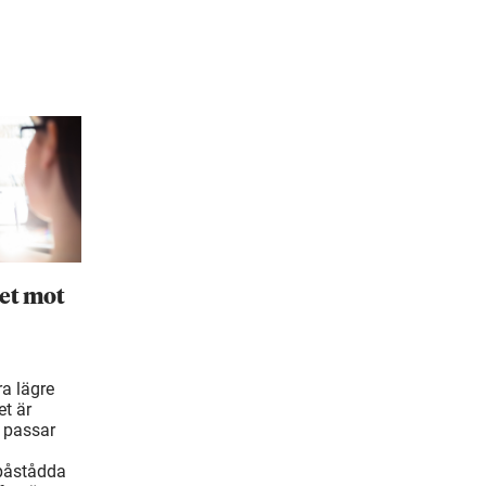
et mot
ra lägre
t är
 passar
 påstådda