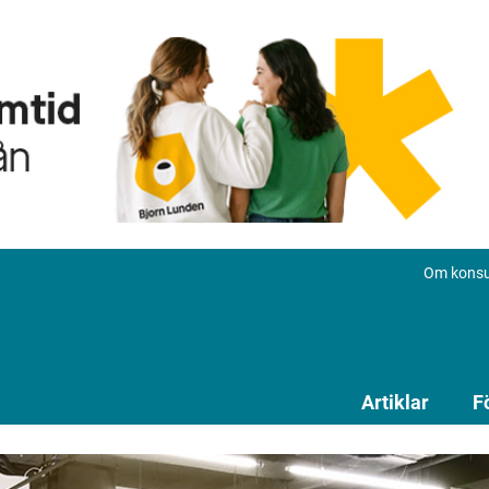
Om konsu
Artiklar
F