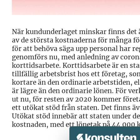
När kundunderlaget minskar finns det 
av de största kostnaderna för många för
för att behöva säga upp personal har r
genomförs nu, med anledning av corona
korttidsarbete. Korttidsarbete är en sta
tillfällig arbetsbrist hos ett företag, s
kortare än den ordinarie arbetstiden, ell
är lägre än den ordinarie lönen. För v
ut nu, för resten av 2020 kommer för
ett utökat stöd från staten. Det finns 
Utökat stöd innebär att staten under de
kostnaden, med ett lönetak på 44 000 kr