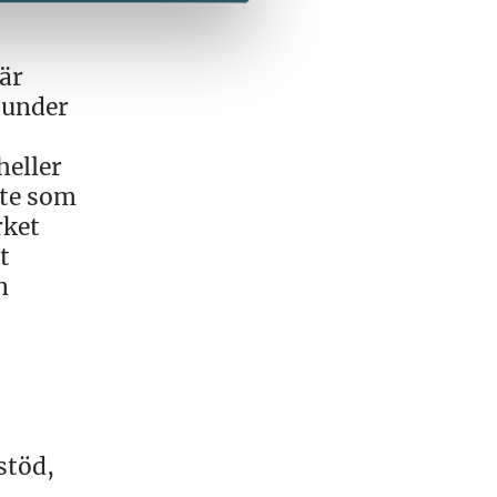
 är
 under
heller
ete som
rket
t
n
stöd,