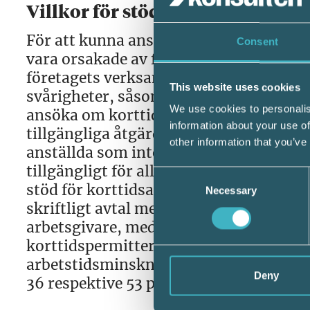
Villkor för stöd
För att kunna ansöka om stöd finns det
Consent
vara orsakade av förhållanden utom arb
företagets verksamhet. De företag som
This website uses cookies
svårigheter, såsom att genomgå företag
We use cookies to personalis
ansöka om korttidspermittering kan doc
information about your use of
tillgängliga åtgärder ska ha använts. D
other information that you’ve
anställda som inte är verksamhetskritis
tillgängligt för alla arbetsgivare inom 
Consent
stöd för korttidsarbete i kollektivavtal
Necessary
Selection
skriftligt avtal med minst 70 procent a
arbetsgivare, med undantag för vissa of
korttidspermittering om kraven för stöde
arbetstidsminskning: 20, 40 eller 60 
Deny
36 respektive 53 procent för arbetsgivare