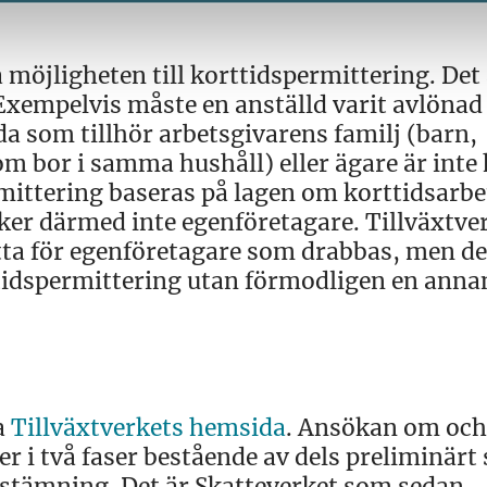
 möjligheten till korttidspermittering. Det
 Exempelvis måste en anställd varit avlönad
a som tillhör arbetsgivarens familj (barn,
m bor i samma hushåll) eller ägare är inte 
rmittering baseras på lagen om korttidsarb
ker därmed inte egenföretagare. Tillväxtve
tta för egenföretagare som drabbas, men de
tidspermittering utan förmodligen en anna
a
Tillväxtverkets hemsida
. Ansökan om och
er i två faser bestående av dels preliminärt 
 avstämning. Det är Skatteverket som sedan