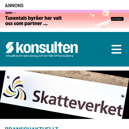
ANNONS
Aktuellt inom redovisning och lön från Srf konsulterna