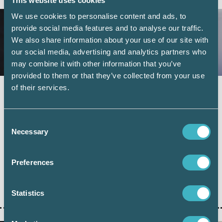
This website uses cookies
We use cookies to personalise content and ads, to
provide social media features and to analyse our traffic.
We also share information about your use of our site with
our social media, advertising and analytics partners who
may combine it with other information that you’ve
provided to them or that they’ve collected from your use
of their services.
Fler företag väljer digital årsredovisning –
redovisningskonsulterna bidrar till
utvecklingen
Consent
6 juli 2026
Necessary
Selection
Digital inlämning av årsredovisningar fortsätter att öka.
Under juni 2026 sattes ett nytt rekord när 101 126 företag
Preferences
lämnade in sin årsredovisning digitalt – första gången
antalet överstiger 100 000 under en månad. Samtidigt
visar ny statistik från Bolagsverket att digital inlämning
ger färre kompletteringar och snabbare handläggning.
Statistics