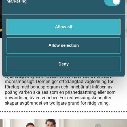
Marketing
Allow all
Allow selection
Nytt HFD-besked: Ingen moms vid inlösen
av lojalitetspoäng
2 juli 2026
Deny
Högsta förvaltningsdomstolen (HFD) har nu avgjort hur
lojalitetspoäng som löses in mot varor ska behandlas
momsmässigt. Domen ger efterlängtad vägledning för
företag med bonusprogram och innebär att inlösen av
poäng varken ska ses som en prisnedsättning eller som
användning av en voucher. För redovisningskonsulter
skapar avgörandet en tydligare grund för rådgivning.