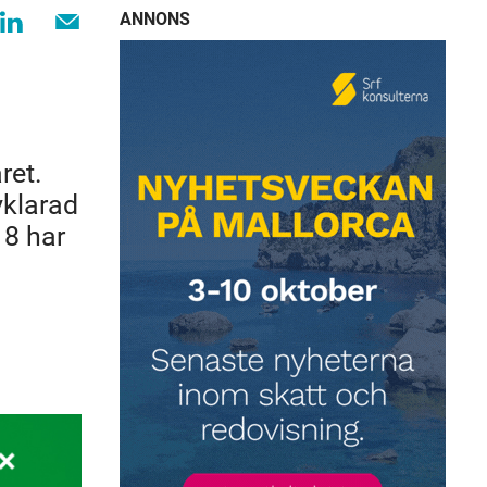
ANNONS
ret.
vklarad
18 har