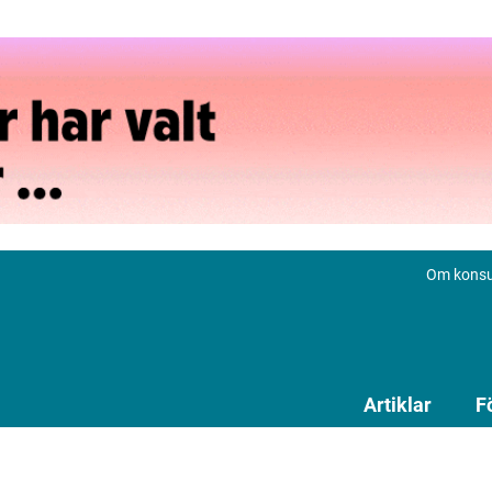
Om konsu
Artiklar
F