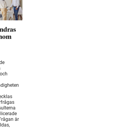
ändras
inom
ade
å
 och
ndigheten
ecklas
rfrågas
ulterna
blicerade
Frågan är
ldas,