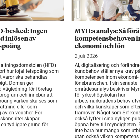
D-besked: Ingen
MYH:s analys: Så för
d inlösen av
kompetensbehoven 
tspoäng
ekonomi och lön
2 juli 2026
valtningsdomstolen (HFD)
AI, digitalisering och förändr
ort hur lojalitetspoäng som
kundbehov ställer nya krav p
t varor ska behandlas
kompetensen inom ekonomi-
gt. Domen ger
lönebranschen. I sin senaste
d vägledning för företag
områdesanalys beskriver My
rogram och innebär att
för yrkeshögskolan hur
 poäng varken ska ses som
arbetsmarknadens behov utv
ättning eller som
och vilka kunskaper som efte
 av en voucher. För
framöver. Något som Srf kons
gskonsulter skapar
också lyfter i sina nyligen pu
en tydligare grund för
öppna brev till myndigheten. 
inte bara hur många som utbi
utan också vilken kompetens