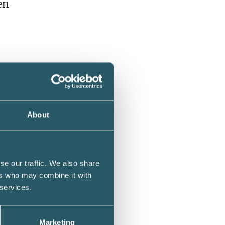
en
About
se our traffic. We also share
ers who may combine it with
 services.
te inom
Marketing