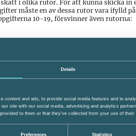
katt i olika rutor. För att kunna skicka in 
fter måste en av dessa rutor vara ifylld på
ppgifterna 10-19, försvinner även rutorna:
Details
e content and ads, to provide social media features and to analy
 our site with our social media, advertising and analytics partn
 provided to them or that they’ve collected from your use of their
ka bli bara traktamente och inte traktamen
mmanslagning av 051/052/053/054)
Preferences
Statistics