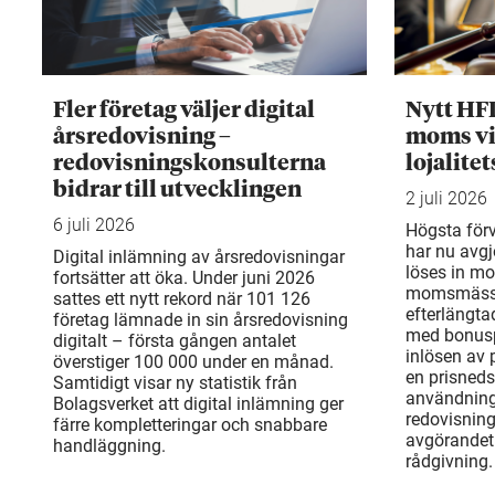
Fler företag väljer digital
Nytt HF
årsredovisning –
moms vi
redovisningskonsulterna
lojalite
bidrar till utvecklingen
2 juli 2026
6 juli 2026
Högsta för
har nu avgj
Digital inlämning av årsredovisningar
löses in mo
fortsätter att öka. Under juni 2026
momsmässi
sattes ett nytt rekord när 101 126
efterlängta
företag lämnade in sin årsredovisning
med bonusp
digitalt – första gången antalet
inlösen av
överstiger 100 000 under en månad.
en prisneds
Samtidigt visar ny statistik från
användning
Bolagsverket att digital inlämning ger
redovisnin
färre kompletteringar och snabbare
avgörandet 
handläggning.
rådgivning.