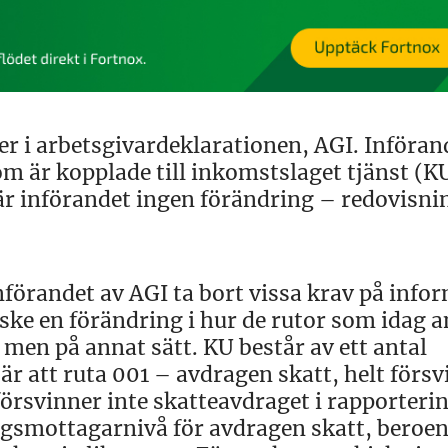
er i arbetsgivardeklarationen, AGI. Införan
om är kopplade till inkomstslaget tjänst (K
bär införandet ingen förändring – redovisni
örandet av AGI ta bort vissa krav på info
ske en förändring i hur de rutor som idag 
 men på annat sätt. KU består av ett antal
är att ruta 001 – avdragen skatt, helt förs
försvinner inte skatteavdraget i rapporteri
ngsmottagarnivå för avdragen skatt, beroe