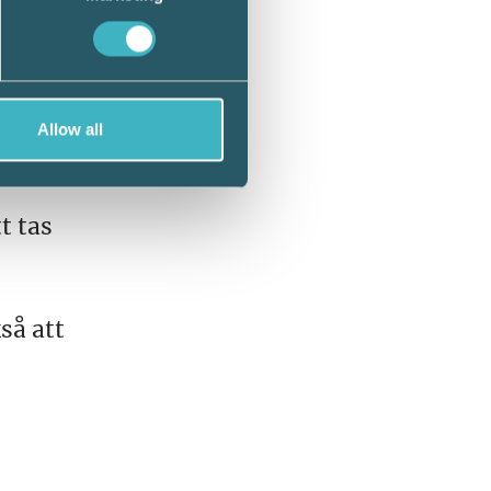
Allow all
t tas
så att