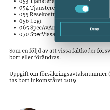
053 TjansteresaOver3MInrikes
054 TjansteresaOver3MUtrikes
055 Resekostnader
056 Logi
065 SpecAvAnnanForman
Deny
070 SpecVissaAvdrag
Som en följd av att vissa fältkoder fö
bort eller förändras.
Uppgift om försäkringsavtalsnummer (
tas bort inkomståret 2019