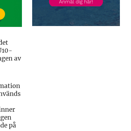
det
U10-
ngen av
rmation
används
vinner
ngen
nde på