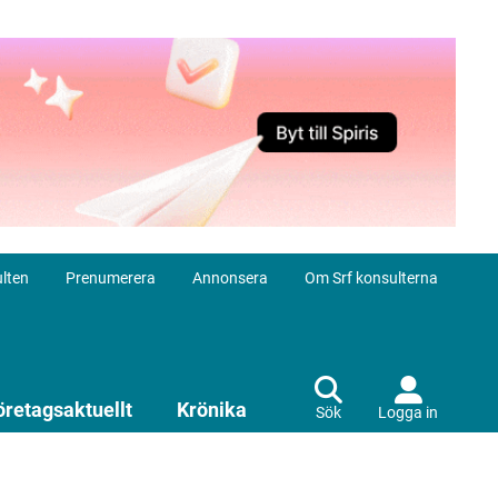
lten
Prenumerera
Annonsera
Om Srf konsulterna
öretagsaktuellt
Krönika
Sök
Logga in