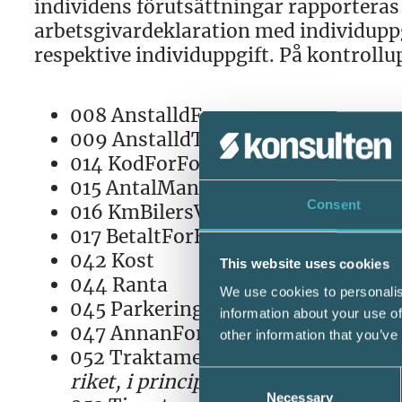
individens förutsättningar rapporteras s
arbetsgivardeklaration med individuppgi
respektive individuppgift. På kontrollu
008 AnstalldFrom
009 AnstalldTom
014 KodForFormansbil
015 AntalManBilforman
Consent
016 KmBilersVidBilforman
017 BetaltForBilforman
042 Kost
This website uses cookies
044 Ranta
We use cookies to personalis
045 Parkering
information about your use of
047 AnnanForman
other information that you’ve
052 TraktamenteUtomRiket
(051 s
Consent
riket, i princip så blir 051 en sa
Necessary
Selection